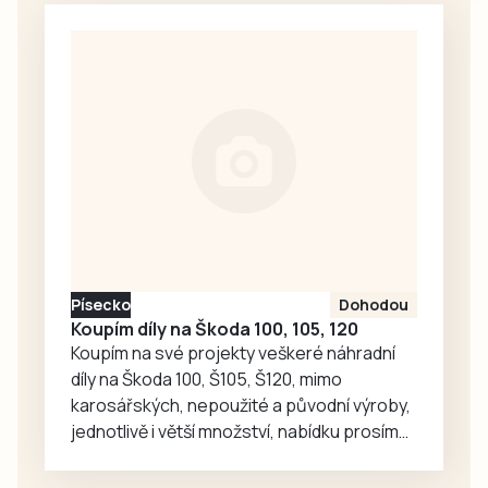
dvěma góly v první
přistání ve
minutě zápasu.
Strakonicích, který
Oba týmy
proběhl o
nastoupily v
posledním
kombinovaných
červencovém
sestavách,
víkendu, z pohledu
protože Tábor
Jakuba Rataje.
včera sehrál…
Reprezentant
Dukly Prostějov
nasbíral během
osmi soutěžních
Písecko
Dohodou
seskoků pouhé tři
Koupím díly na Škoda 100, 105, 120
centimetry,
Koupím na své projekty veškeré náhradní
suverénně zvítězil
díly na Škoda 100, Š105, Š120, mimo
mezi jednotlivci a
karosářských, nepoužité a původní výroby,
společně se…
jednotlivě i větší množství, nabídku prosím
pouze na e-mail: svorpi@seznam.cz.