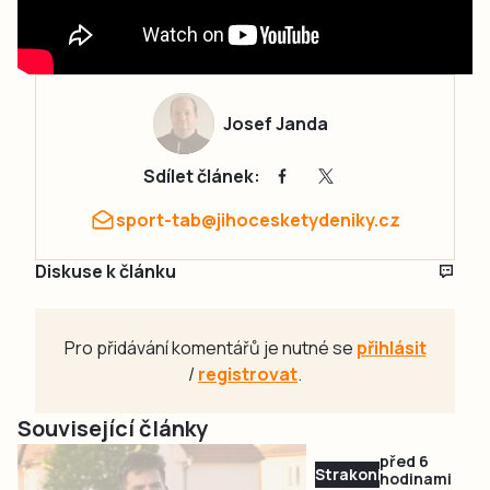
Josef Janda
Sdílet článek:
sport-tab@jihocesketydeniky.cz
Diskuse k článku
Pro přidávání komentářů je nutné se
přihlásit
/
registrovat
.
Související články
před 6
Strakonicko
hodinami