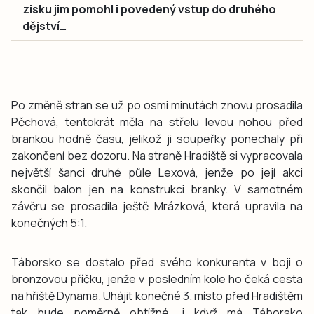
zisku jim pomohl i povedený vstup do druhého
dějství…
Po změně stran se už po osmi minutách znovu prosadila
Pěchová, tentokrát měla na střelu levou nohou před
brankou hodně času, jelikož ji soupeřky ponechaly při
zakončení bez dozoru. Na straně Hradiště si vypracovala
největší šanci druhé půle Lexová, jenže po její akci
skončil balon jen na konstrukci branky. V samotném
závěru se prosadila ještě Mrázková, která upravila na
konečných 5:1.
Táborsko se dostalo před svého konkurenta v boji o
bronzovou příčku, jenže v posledním kole ho čeká cesta
na hřiště Dynama. Uhájit konečné 3. místo před Hradištěm
tak bude poměrně obtížné, i když má Táborsko