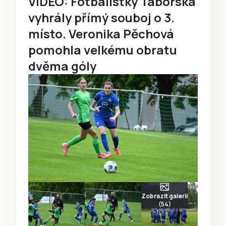
VIDEO: Fotbalistky Táborska
vyhrály přímý souboj o 3.
místo. Veronika Pěchová
pomohla velkému obratu
dvěma góly
Zobrazit galerii
(54)