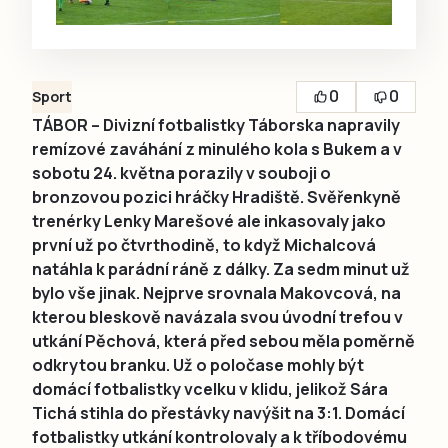
0
0
Sport
TÁBOR – Divizní fotbalistky Táborska napravily
remízové zaváhání z minulého kola s Bukem a v
sobotu 24. května porazily v souboji o
bronzovou pozici hráčky Hradiště. Svěřenkyně
trenérky Lenky Marešové ale inkasovaly jako
první už po čtvrthodině, to když Michalcová
natáhla k parádní ráně z dálky. Za sedm minut už
bylo vše jinak. Nejprve srovnala Makovcová, na
kterou bleskově navázala svou úvodní trefou v
utkání Pěchová, která před sebou měla poměrně
odkrytou branku. Už o poločase mohly být
domácí fotbalistky vcelku v klidu, jelikož Sára
Tichá stihla do přestávky navýšit na 3:1. Domácí
fotbalistky utkání kontrolovaly a k tříbodovému