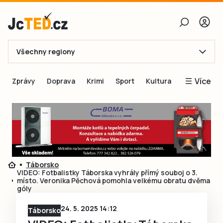
Všechny regiony
E-mail
Více
Zprávy
Doprava
Krimi
Sport
Kultura
Heslo
Blogy
Obnovit heslo
Inspirace
Čtenáři píší
Přihlásit se
Speciální přílohy
Táborsko
Přihlásit se přes Facebook
Inzerce
VIDEO: Fotbalistky Táborska vyhrály přímý souboj o 3.
místo. Veronika Pěchová pomohla velkému obratu dvěma
Ještě nemám účet, chci se
Registrovat
góly
24. 5. 2025 14:12
Táborsko