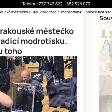
uské městečko Gutau ožilo tradicí modrotisku. Jihočeši byli u t
Souv
orakouské městečko
radicí modrotisku.
u toho