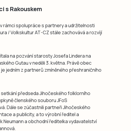
áci s Rakouskem
 v rámci spolupráce s partnery a udržitelnosti
ura / Volkskultur AT-CZ stále zachovává a rozvíjí
ítala na pozvání starosty Josefa Lindera na
uského Gutau v neděli 3. května. Právě obec
je jedním z partnerů zmíněného přeshraničního
ní setkání předseda Jihočeského folklorního
tupkyně členského souboru JFoS
á. Dále se zúčastnili partneři Jihočeského
tace a publicity, a to výrobní ředitel a
ek Neumann a obchodní ředitelka vydavatelství
annová.