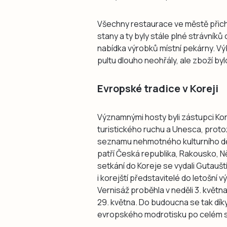
Všechny restaurace ve městě přich
stany a ty byly stále plné strávníků
nabídka výrobků místní pekárny. Vý
pultu dlouho neohřály, ale zboží by
Evropské tradice v Koreji
Významnými hosty byli zástupci Kor
turistického ruchu a Unesca, proto
seznamu nehmotného kulturního dě
patří Česká republika, Rakousko, 
setkání do Koreje se vydali Gutauští
i korejští představitelé do letošní
Vernisáž proběhla v neděli 3. květn
29. května. Do budoucna se tak dík
evropského modrotisku po celém s