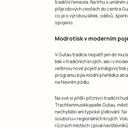
tradiční řemesla. Na trhu s uměním 
příjezdových cestách do centra Gut
co je s výrobou látek, oděvů, šperk
spojeno.
Modrotisk v moderním poj
V Gutau tradice nepatří jen do muz
lidé v tradičních krojích, ale i v m
vetknou nové pojetí a indigový tis
programu byla módní přehlídka atra
na hlavním pódiu.
Na své si přišli i příznivci tradičn
Trachtenmusikkapelle Gutau, měst
nechybělo ani typické jódlování. Se 
souboru v regionálních krojích. Vo
různých místech zpíval návštěvníků