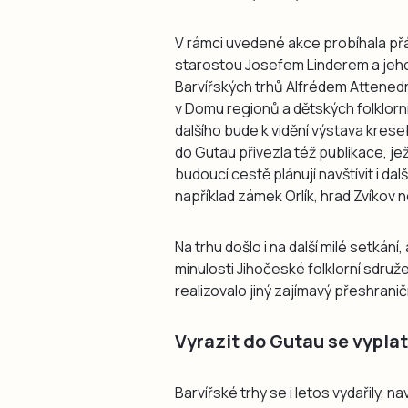
V rámci uvedené akce probíhala přát
starostou Josefem Linderem a jeho
Barvířských trhů Alfrédem Attened
v Domu regionů a dětských folklorn
dalšího bude k vidění výstava kres
do Gutau přivezla též publikace, je
budoucí cestě plánují navštívit i da
například zámek Orlík, hrad Zvíkov n
Na trhu došlo i na další milé setkán
minulosti Jihočeské folklorní sdru
realizovalo jiný zajímavý přeshranič
Vyrazit do Gutau se vyplat
Barvířské trhy se i letos vydařily, n