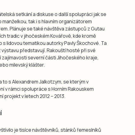
elská setkání a diskuse o další spolupráci jak se
 manželkou, tak i s hlavním organizátorem
rem. Plánuje se také návštěva zástupců z Gutau
ích tradic v jihočeském Kovářově, kde kromě
eb s lidovou tematikou autorky Pavly Škochové. Ta
ž výstavu představují. Rakouští hosté při své
lší zajímavosti severní části Jihočeského kraje,
ebo milevský klášter.
í, a to s Alexandrem Jalkotzym, se kterým v
žení v rámci spolupráce s Horním Rakouskem
ní projekt v letech 2012 – 2013.
í
avštívilo je tisíce návštěvníků, stánků řemeslníků