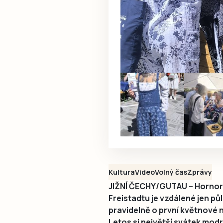
Kultura
Video
Volný čas
Zprávy
JIŽNÍ ČECHY/GUTAU – Horno
Freistadtu je vzdálené jen pů
pravidelně o první květnové n
Letos si největší svátek modrot