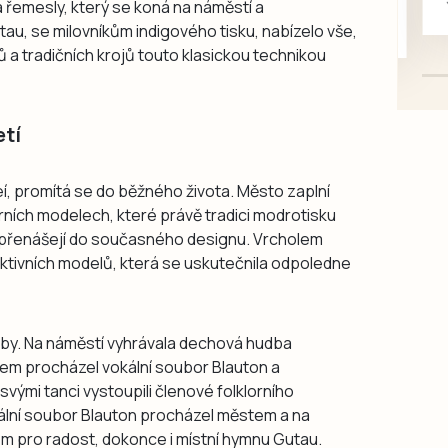
a řemesly, který se koná na náměstí a
mazlivé, ihned k odběru.
au, se milovníkům indigového tisku, nabízelo vše,
ů a tradičních krojů touto klasickou technikou
etí
eí, promítá se do běžného života. Město zaplní
oderních modelech, které právě tradici modrotisku
k přenášejí do současného designu. Vrcholem
ktivních modelů, která se uskutečnila odpoledne
í hudby. Na náměstí vyhrávala dechová hudba
em procházel vokální soubor Blauton a
svými tanci vystoupili členové folklorního
kální soubor Blauton procházel městem a na
m pro radost, dokonce i místní hymnu Gutau.