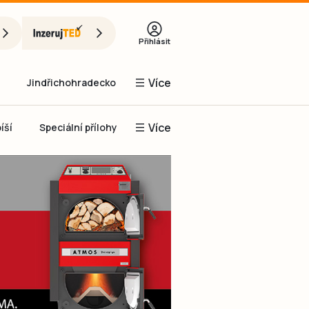
Přihlásit
Více
Jindřichohradecko
Více
íší
Speciální přílohy
Prachaticko
Inzerce
Obnovit heslo
řihlásit se
it se přes Facebook
čet, chci se
Registrovat