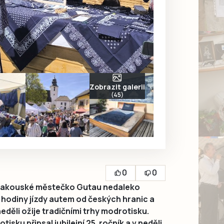
Zobrazit galerii
(45)
0
0
rakouské městečko Gutau nedaleko
l hodiny jízdy autem od českých hranic a
eděli ožije tradičními trhy modrotisku.
isku připsal jubilejní 25. ročník a v neděli