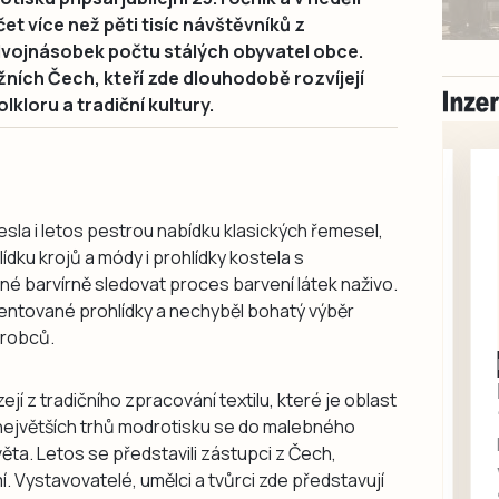
čet více než pěti tisíc návštěvníků z
dvojnásobek počtu stálých obyvatel obce.
jižních Čech, kteří zde dlouhodobě rozvíjejí
lkloru a tradiční kultury.
esla i letos pestrou nabídku klasických řemesel,
ídku krojů a módy i prohlídky kostela s
é barvírně sledovat proces barvení látek naživo.
ntované prohlídky a nechyběl bohatý výběr
ýrobců.
Milevsko
Zdarma / za odvoz
jí z tradičního zpracování textilu, které je oblast
Daruji do dobrých
největších trhů modrotisku se do malebného
rukou kotě
ěta. Letos se představili zástupci z Čech,
Daruji do dobrých rukou
í. Vystavovatelé, umělci a tvůrci zde představují
kotě-kočka, odčervené,