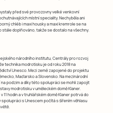
ystaly před své provozovny velké venkovní
 ochutnávajících místní speciality. Nechyběla ani
borný chléb i maxi housky a maxi kremrole se na
lo stále doplňováno, takže se dostalo na všechny.
ejského národního institutu, Centrály pro rozvoj
že technika modrotisku je od roku 2018 na
dictví Unesco. Mezi země zapojené do projektu
Německo, Maďarsko a Slovensko. Na mezinárodní
 na podzim a díky této spolupráci se mohli zapojit
 výstavy modrotisku v uměleckém domě Klaner.
a v 11 hodin a v truhlářském domě Klaner potrvá do
y spolupráci s Unescem počítá s šířením věhlasu
větě.