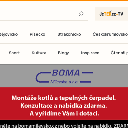
dějovicko
Písecko
Strakonicko
Českokrumlovsko
E-mail
Sport
Kultura
Blogy
Inspirace
Čtenáři p
Heslo
P
Přihlás
Ještě nemám ú