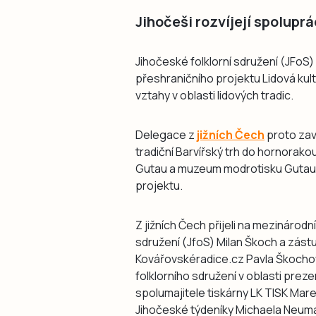
Jihočeši rozvíjejí spolupr
Jihočeské folklorní sdružení (JFoS)
přeshraničního projektu Lidová kult
vztahy v oblasti lidových tradic.
Delegace z
jižních Čech
proto zav
tradiční Barvířský trh do hornorako
Gutau a muzeum modrotisku Gutau 
projektu.
Z jižních Čech přijeli na mezinárod
sdružení (JfoS) Milan Škoch a zás
Kovářovskéradice.cz Pavla Škochov
folklorního sdružení v oblasti prezen
spolumajitele tiskárny LK TISK Mar
Jihočeské týdeníky Michaela Neum