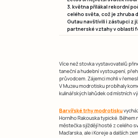
3. května přilákal rekordní po
celého světa, což je zhruba 
Gutau navštívili i zástupci z 
partnerské vztahy v oblasti fo
Více než stovka vystavovatelů přin
taneční a hudební vystoupení, přehl
průvodcem. Zájemci mohli v řemesln
V Muzeu modrotisku probíhaly kome
kulinářských lahůdek od místních v
Barvířské trhy modrotisku
vycháze
Horního Rakouska typické. Během 
městečka sjíždějí hosté z celého sv
Maďarska, ale i Koreje a dalších zem