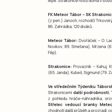
lépe. Strakonice hostí doma v sobot
FK Meteor Tábor – SK Strakonic
(z pen.) Janoch, rozhodčí Trkovský 
86. Zahrádka, 120 diváků.
Meteor Tábor:
Dvořáček – O. Lach
Novikov, 89. Smetana), Mrzena (61
Filip).
Strakonice:
Provazník – Kahuj, Ky
(65. Janda), Kubeš, Sigmund (79. Z
Ve středečním Týdeníku Táborsk
Strakonicemi
další podrobnosti.
z pohledu hráče-náhradníka, sro
Střelec vedoucí branky Meteo
zhodnotí další průběh a prozradí, c