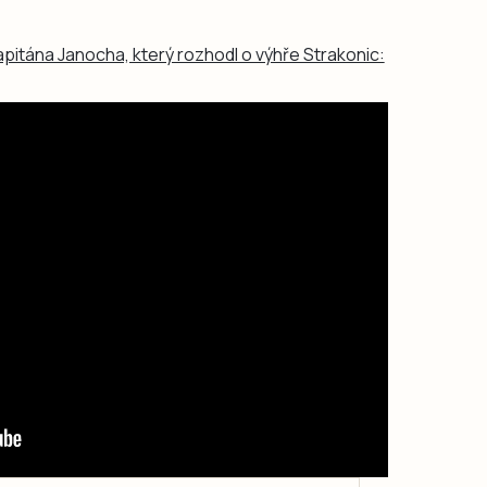
apitána Janocha, který rozhodl o výhře Strakonic: