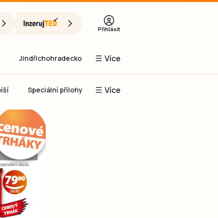
Přihlásit
Více
Jindřichohradecko
Více
íší
Speciální přílohy
Prachaticko
Inzerce
Obnovit heslo
řihlásit se
it se přes Facebook
čet, chci se
Registrovat