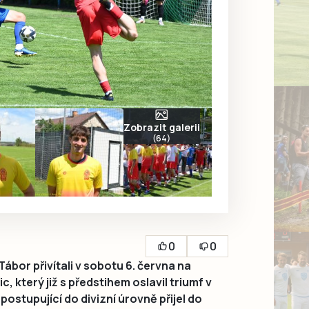
Zobrazit galerii
(64)
0
0
bor přivítali v sobotu 6. června na
, který již s předstihem oslavil triumf v
postupující do divizní úrovně přijel do