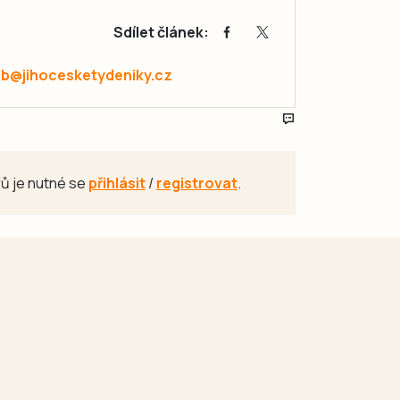
Sdílet článek:
ab@jihocesketydeniky.cz
ů je nutné se
přihlásit
/
registrovat
.