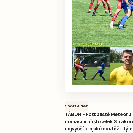
Sport
Video
TÁBOR – Fotbalisté Meteoru Tá
domácím hřišti celek Strakonic
nejvyšší krajské soutěži. Tým 