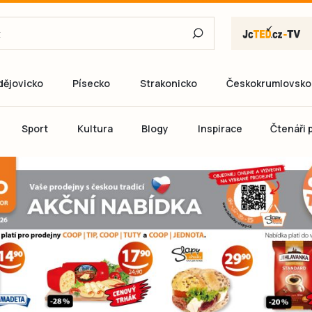
dějovicko
Písecko
Strakonicko
Českokrumlovsko
E-mail
Sport
Kultura
Blogy
Inspirace
Čtenáři p
Heslo
P
Přihlás
Ještě nemám ú