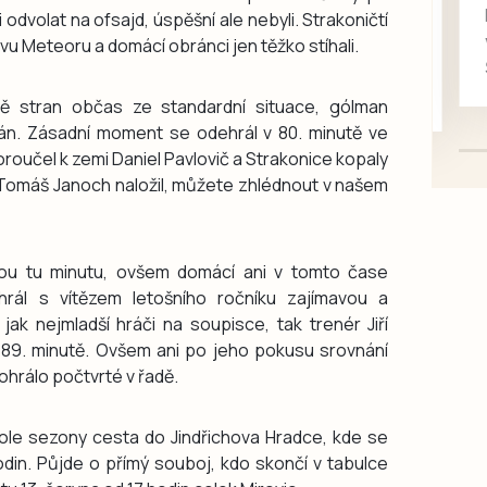
rukou kotě
odvolat na ofsajd, úspěšní ale nebyli. Strakoničtí
Daruji do dobrých rukou
ivu Meteoru a domácí obránci jen těžko stíhali.
kotě-kočka, odčervené,
mazlivé, ihned k odběru.
ě stran občas ze standardní situace, gólman
án. Zásadní moment se odehrál v 80. minutě ve
oučel k zemi Daniel Pavlovič a Strakonice kopaly
c Tomáš Janoch naložil, můžete zhlédnout v našem
kou tu minutu, ovšem domácí ani v tomto čase
hrál s vítězem letošního ročníku zajímavou a
 jak nejmladší hráči na soupisce, tak trenér Jiří
v 89. minutě. Ovšem ani po jeho pokusu srovnání
ohrálo počtvrté v řadě.
le sezony cesta do Jindřichova Hradce, kde se
odin. Půjde o přímý souboj, kdo skončí v tabulce