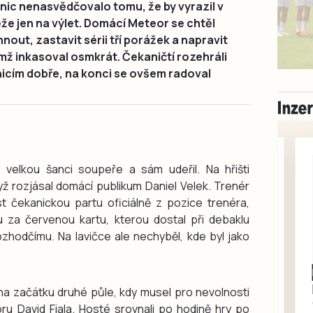
nic nenasvědčovalo tomu, že by vyrazil v
že jen na výlet. Domácí Meteor se chtěl
nout, zastavit sérii tří porážek a napravit
mž inkasoval osmkrát. Čekaničtí rozehráli
nicím dobře, na konci se ovšem radoval
 velkou šanci soupeře a sám udeřil. Na hřišti
yž rozjásal domácí publikum Daniel Velek. Trenér
 čekanickou partu oficiálně z pozice trenéra,
tu za červenou kartu, kterou dostal při debaklu
hodčímu. Na lavičce ale nechyběl, kde byl jako
Milevsko
Zdarma / za odvoz
 na začátku druhé půle, kdy musel pro nevolnosti
Daruji do dobrých
ru David Fiala. Hosté srovnali po hodině hry po