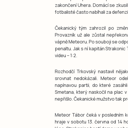
zakončení Uhera. Domácí se zkusili 
fotbalisté často nabíhali za defenz
Čekanický tým zahrozil po změn
Provazník už ale zůstal nepřekon
vápně Meteoru. Po souboji se odpor
penaltu. Jak s ní kapitán Strakoni
videu – 1:2.
Rozhodčí Trkovský nastavil něja
srovnat nedokázali. Meteor ode
napínavou partii, do které zasáhli
Smetana, který naskočil na plac 
nepřišlo. Čekanické mužstvo tak pr
Meteor Tábor čeká v posledním ko
hraje v sobotu 13. června od 14 h