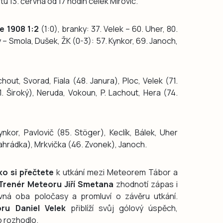
u 13. června od 17 hodin celek Mirovic.
e 1908 1:2
(1:0), branky: 37. Velek – 60. Uher, 80.
– Smola, Dušek, ŽK (0-3): 57. Kynkor, 69. Janoch,
out, Svorad, Fiala (48. Janura), Ploc, Velek (71.
. Široký), Neruda, Vokoun, P. Lachout, Hera (74.
nkor, Pavlovič (85. Stöger), Keclík, Bálek, Uher
ahrádka), Mrkvička (46. Zvonek), Janoch.
o si přečtete
k utkání mezi Meteorem Tábor a
 Trenér Meteoru Jiří Smetana
zhodnotí zápas i
vná oba poločasy a promluví o závěru utkání.
ru Daniel Velek
přiblíží svůj gólový úspěch,
o rozhodlo.