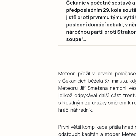
Čekanic v početné sestavě a 
předposledním 29. kole soutě
jistě proti prvnímu týmu vytáh
poslední domácí debakl, v ně
náročnou partii proti Strako
soupeř…
Meteor přežil v prvním poločase
v Čekanicích běžela 37. minuta, kd
Meteoru Jiří Smetana nemohl vést
jelikož odpykával další část tres
s Roudným za urážky směrem k roz
hráč-náhradník.
První větší komplikace přišla hned
odstoupit kapitán a stoper Meteo