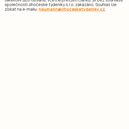
společnosti Jihočeské týdeníky s.r.o. zakázáno. Souhlas lze
získat na e-mailu:
neumann@jihocesketydeniky.cz
.
2026 © Copyright Jihočeské týdeníky s.r.o.
Pravidla vkládání Inzerátů a zpracování osobních
údajů
Pravidla vkládání příspěvků
Hlavním cílem projektu „Nový vizuál webových stránek pro Jihočeské
týdeníky s.r.o." je optimalizace vizuálního stylu stávající značky a
modernizace grafického designu webu
jcted.cz
. Akcentována je funkčnost
uživatelského rozhraní webu, aby se stal moderním a přehledným zdrojem
důležitých a ověřených informací pro veřejnost. Projekt má zvýšit efektivitu a
zabezpečení poskytovaných služeb.
Projekt byl spolufinancován Evropskou unií z nástroje NextGenerationEU.