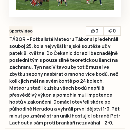
0
0
Sport
Video
TÁBOR – Fotbalisté Meteoru Tábor si předehráli
souboj 25. kola nejvyšší krajské soutěže už v
pátek 8. května. Do Čekanic dorazil beznadějně
poslední tým s pouze silně teoretickou šancí na
záchranu. Týn nad Vltavou by totiž musel ve
zbytku sezony nasbírat o mnoho více bodů, než
kolik jich měl na svém kontě po 24 kolech.
Meteoru stačil k zisku všech bodů nepříliš
přesvědčivý výkon a pomohla mu i impotence
hostů v zakončení. Domácí otevřeli skóre po
půlhodině Nerudou a vyhráli první dějství 1:0. Pět
minut po změně stran unikl hostující obraně Petr
Lachout a sám proti brankáři nezaváhal – 2:0.