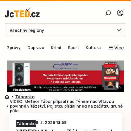
Všechny regiony
E-mail
Více
Zprávy
Doprava
Krimi
Sport
Kultura
Heslo
Blogy
Obnovit heslo
Inspirace
Čtenáři píší
Přihlásit se
Speciální přílohy
Táborsko
Přihlásit se přes Facebook
Inzerce
VIDEO: Meteor Tábor připsal nad Týnem nad Vltavou
povinné vítězství. Pojistku přidal hned na začátku druhé
Ještě nemám účet, chci se
Registrovat
půle
8. 5. 2026 13:58
Táborsko