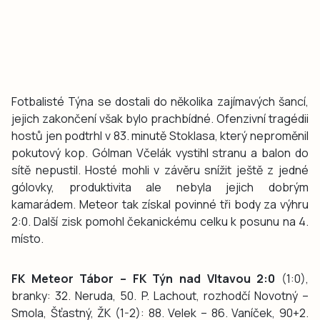
Fotbalisté Týna se dostali do několika zajímavých šancí,
jejich zakončení však bylo prachbídné. Ofenzivní tragédii
hostů jen podtrhl v 83. minutě Stoklasa, který neproměnil
pokutový kop. Gólman Včelák vystihl stranu a balon do
sítě nepustil. Hosté mohli v závěru snížit ještě z jedné
gólovky, produktivita ale nebyla jejich dobrým
kamarádem. Meteor tak získal povinné tři body za výhru
2:0. Další zisk pomohl čekanickému celku k posunu na 4.
místo.
FK Meteor Tábor – FK Týn nad Vltavou 2:0
(1:0),
branky: 32. Neruda, 50. P. Lachout, rozhodčí Novotný –
Smola, Šťastný, ŽK (1-2): 88. Velek – 86. Vaníček, 90+2.