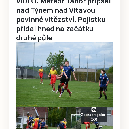
VIDEO: Meteor Tábor připsal
nad Týnem nad Vltavou
povinné vítězství. Pojistku
přidal hned na začátku
druhé půle
Zobrazit galerii
(53)