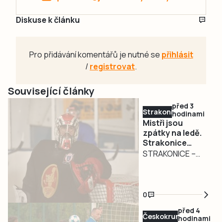
Diskuse k článku
Pro přidávání komentářů je nutné se
přihlásit
/
registrovat
.
Související články
před 3
Strakonicko
hodinami
Mistři jsou
zpátky na ledě.
Strakonice
zahájily přípravu
STRAKONICE –
na obhajobu
Strakoničtí
titulu
hokejisté, kteří
budou v
0
nadcházející
před 4
sezoně krajské
Českokrumlovsko
hodinami