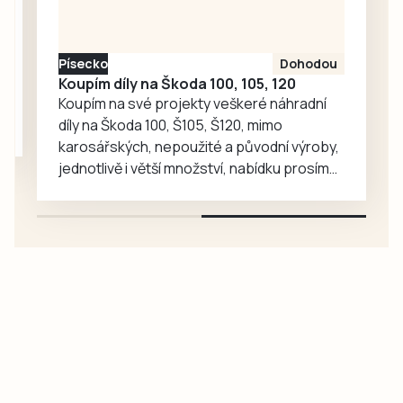
obránce hrál ještě
loni druhou ligu za
Táborsko, kde už…
Písecko
Dohodou
Koupím díly na Škoda 100, 105, 120
Koupím na své projekty veškeré náhradní
díly na Škoda 100, Š105, Š120, mimo
karosářských, nepoužité a původní výroby,
jednotlivě i větší množství, nabídku prosím
pouze na e-mail: svorpi@seznam.cz.