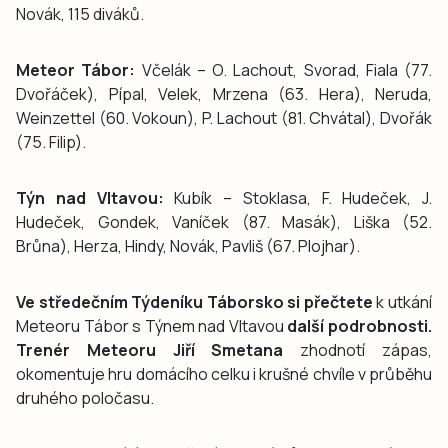
Novák, 115 diváků.
Meteor Tábor:
Včelák – O. Lachout, Svorad, Fiala (77.
Dvořáček), Pípal, Velek, Mrzena (63. Hera), Neruda,
Weinzettel (60. Vokoun), P. Lachout (81. Chvátal), Dvořák
(75. Filip).
Týn nad Vltavou:
Kubík – Stoklasa, F. Hudeček, J.
Hudeček, Gondek, Vaníček (87. Masák), Liška (52.
Brůna), Herza, Hindy, Novák, Pavliš (67. Plojhar).
Ve středečním Týdeníku Táborsko si přečtete
k utkání
Meteoru Tábor s Týnem nad Vltavou
další podrobnosti.
Trenér Meteoru Jiří Smetana
zhodnotí zápas,
okomentuje hru domácího celku i krušné chvíle v průběhu
druhého poločasu.