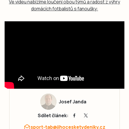
Ve videu nabízíme loučení obou týmů a radost z výhry
domácích fotbalistů s fanoušky:
Josef Janda
Sdílet článek:
sport-tab@jihocesketydeniky.cz