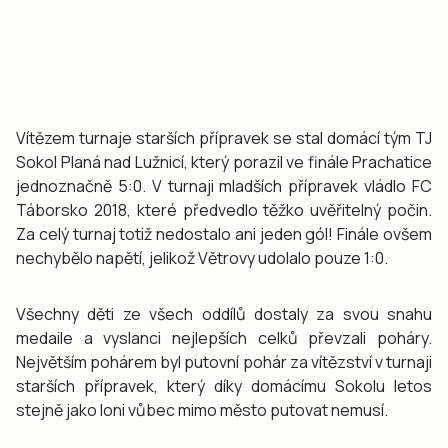
Vítězem turnaje starších přípravek se stal domácí tým TJ
Sokol Planá nad Lužnicí, který porazil ve finále Prachatice
jednoznačně 5:0. V turnaji mladších přípravek vládlo FC
Táborsko 2018, které předvedlo těžko uvěřitelný počin.
Za celý turnaj totiž nedostalo ani jeden gól! Finále ovšem
nechybělo napětí, jelikož Větrovy udolalo pouze 1:0.
Všechny děti ze všech oddílů dostaly za svou snahu
medaile a vyslanci nejlepších celků převzali poháry.
Největším pohárem byl putovní pohár za vítězství v turnaji
starších přípravek, který díky domácímu Sokolu letos
stejně jako loni vůbec mimo město putovat nemusí.