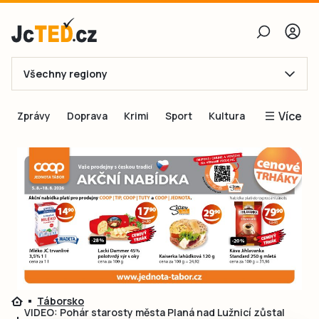
Všechny regiony
E-mail
Více
Zprávy
Doprava
Krimi
Sport
Kultura
Heslo
Blogy
Obnovit heslo
Inspirace
Čtenáři píší
Přihlásit se
Speciální přílohy
Přihlásit se přes Facebook
Inzerce
Ještě nemám účet, chci se
Registrovat
Táborsko
VIDEO: Pohár starosty města Planá nad Lužnicí zůstal