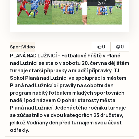
(57)
0
0
Sport
Video
PLANÁ NAD LUŽNICÍ – Fotbalové hřiště v Plané
nad Lužnicí se stalo v sobotu 20. června dějištěm
turnaje starší přípravky a mladší přípravky. TJ
Sokol Planá nad Lužnicí ve spolupráci s městem
Planá nad Lužnicí připravily na sobotní den
program nabitý fotbalem mladých sportovních
nadějí pod názvem O pohár starosty města
Planá nad Lužnicí. Jedenáctého ročníku turnaje
se zúčastnilo ve dvou kategoriích 23 družstev,
jelikož Vodňany den před turnajem svou účast
odřekly.