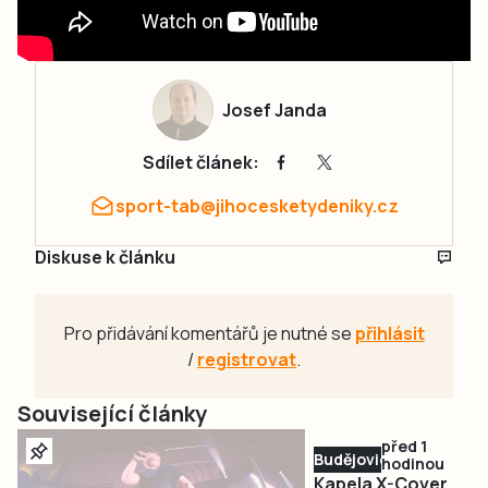
Josef Janda
Sdílet článek:
sport-tab@jihocesketydeniky.cz
Diskuse k článku
Pro přidávání komentářů je nutné se
přihlásit
/
registrovat
.
Související články
před 1
Budějovicko
hodinou
Kapela X-Cover