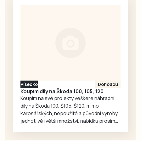
naplno pracuje na
domácí tým TJ
tom, aby mužstvo
Sokol Planá nad…
připravil na
nadcházející
ročník 6. ligy. V
rozhovoru
prozradil, proč se
rozhodl pro návrat
na Strakonicko,
jestli naskočí do
hry, jak hodnotí
Písecko
Dohodou
dosavadní
Koupím díly na Škoda 100, 105, 120
průběh…
Koupím na své projekty veškeré náhradní
díly na Škoda 100, Š105, Š120, mimo
karosářských, nepoužité a původní výroby,
jednotlivě i větší množství, nabídku prosím
pouze na e-mail: svorpi@seznam.cz.