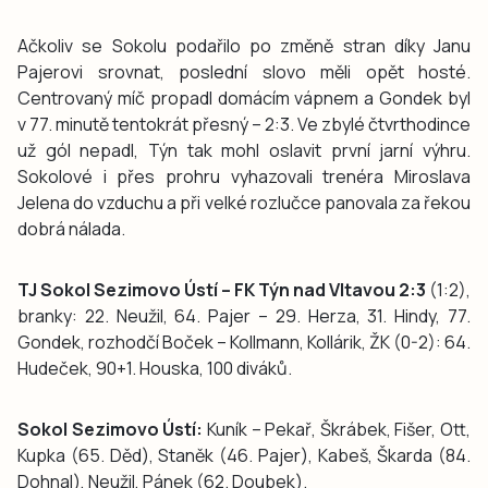
Ačkoliv se Sokolu podařilo po změně stran díky Janu
Pajerovi srovnat, poslední slovo měli opět hosté.
Centrovaný míč propadl domácím vápnem a Gondek byl
v 77. minutě tentokrát přesný – 2:3. Ve zbylé čtvrthodince
už gól nepadl, Týn tak mohl oslavit první jarní výhru.
Sokolové i přes prohru vyhazovali trenéra Miroslava
Jelena do vzduchu a při velké rozlučce panovala za řekou
dobrá nálada.
TJ Sokol Sezimovo Ústí – FK Týn nad Vltavou 2:3
(1:2),
branky: 22. Neužil, 64. Pajer – 29. Herza, 31. Hindy, 77.
Gondek, rozhodčí Boček – Kollmann, Kollárik, ŽK (0-2): 64.
Hudeček, 90+1. Houska, 100 diváků.
Sokol Sezimovo Ústí:
Kuník – Pekař, Škrábek, Fišer, Ott,
Kupka (65. Děd), Staněk (46. Pajer), Kabeš, Škarda (84.
Dohnal), Neužil, Pánek (62. Doubek).