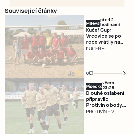
Související články
před 2
Milevsko
hodinami
Kučeř Cup:
Vrcovice se po
roce vrátily na
trůn, domácí z
KUČEŘ –
chvostu až do
Nejcennější trofej
finále
si z Kučeře
odvezly Vrcovice.
0
Na sobotu 8.
včera
srpna připadl 29.
Písecko
23:28
ročník tradičního
Dlouhé oslabení
turnaje starých
připravilo
Protivín o body,
gard Kučeř Cup,
radovala se
PROTIVÍN – V
kde loňské
Kaplice
sobotu 8. srpna
prvenství
fotbalisté
obhajoval
Protivína vstoupili