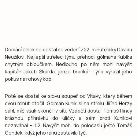
Domácí celek se dostal do vedení v 22. minutě díky Davidu
Neužilovi. Nejlepší střelec týmu přehodil gólmana Kubíka
chytrým obloučkem. Nedlouho po něm mohl navýšit
kapitán Jakub Škarda, jenže brankář Týna vyrazil jeho
pokus na rohový kop.
Poté se dostal ke slovu soupeř od Vltavy, který během
dvou minut otočil. Gólman Kuník si na střelu Jiřího Herzy
sáhl, míč však skončil v síti. Vzápětí dostal Tomáš Hindy
krásnou přihrávku do uličky a sám proti Kuníkovi
nezaváhal – 1:2. Navýšit mohl do poločasu ještě Tomáš
Gondek, když jeho ránu zastavila tyč.