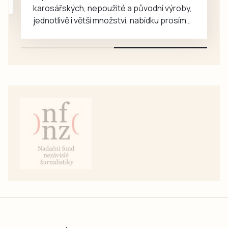
karosářských, nepoužité a původní výroby,
jednotlivě i větší množství, nabídku prosím
pouze na e-mail: svorpi@seznam.cz.