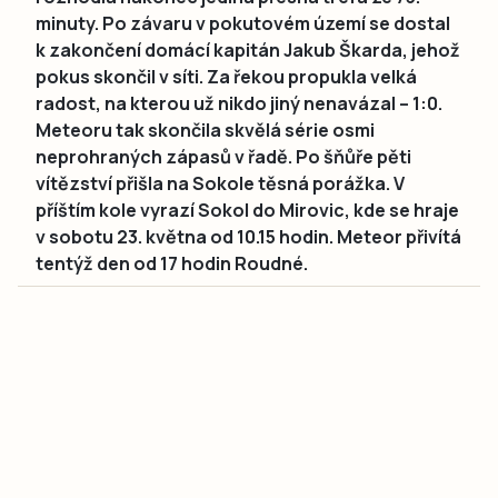
minuty. Po závaru v pokutovém území se dostal
k zakončení domácí kapitán Jakub Škarda, jehož
pokus skončil v síti. Za řekou propukla velká
radost, na kterou už nikdo jiný nenavázal – 1:0.
Meteoru tak skončila skvělá série osmi
neprohraných zápasů v řadě. Po šňůře pěti
vítězství přišla na Sokole těsná porážka. V
příštím kole vyrazí Sokol do Mirovic, kde se hraje
v sobotu 23. května od 10.15 hodin. Meteor přivítá
tentýž den od 17 hodin Roudné.