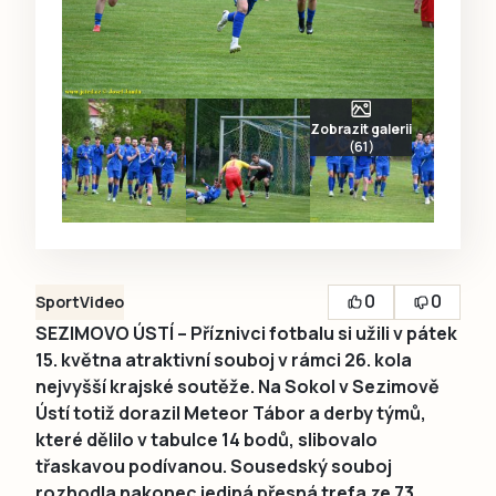
Zobrazit galerii
(61)
0
0
Sport
Video
SEZIMOVO ÚSTÍ – Příznivci fotbalu si užili v pátek
15. května atraktivní souboj v rámci 26. kola
nejvyšší krajské soutěže. Na Sokol v Sezimově
Ústí totiž dorazil Meteor Tábor a derby týmů,
které dělilo v tabulce 14 bodů, slibovalo
třaskavou podívanou. Sousedský souboj
rozhodla nakonec jediná přesná trefa ze 73.