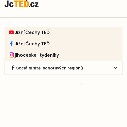
Jižní Čechy TEĎ
Jižní Čechy TEĎ
jihoceske_tydeniky
Sociální sítě jednotlivých regionů:
Jakékoliv užití obsahu, včetně převzetí článků, je bez souhlasu
společnosti Jihočeské týdeníky s.r.o. zakázáno. Souhlas lze
získat na e-mailu:
neumann@jihocesketydeniky.cz
.
2026 © Copyright Jihočeské týdeníky s.r.o.
Pravidla vkládání Inzerátů a zpracování osobních
údajů