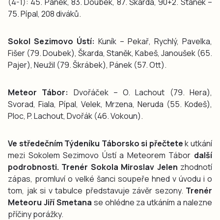
(4-1): 45. Pánek, 83. Doubek, 87. Škarda, 90+2. Staněk –
75. Pípal, 208 diváků.
Sokol Sezimovo Ústí:
Kuník – Pekař, Rychlý, Pavelka,
Fišer (79. Doubek), Škarda, Staněk, Kabeš, Janoušek (65.
Pajer), Neužil (79. Škrábek), Pánek (57. Ott).
Meteor Tábor:
Dvořáček – O. Lachout (79. Hera),
Svorad, Fiala, Pípal, Velek, Mrzena, Neruda (55. Kodeš),
Ploc, P. Lachout, Dvořák (46. Vokoun).
Ve středečním Týdeníku Táborsko si přečtete
k utkání
mezi Sokolem Sezimovo Ústí a Meteorem Tábor
další
podrobnosti. Trenér Sokola Miroslav Jelen
zhodnotí
zápas, promluví o velké šanci soupeře hned v úvodu i o
tom, jak si v tabulce představuje závěr sezony.
Trenér
Meteoru Jiří Smetana
se ohlédne za utkáním a nalezne
příčiny porážky.