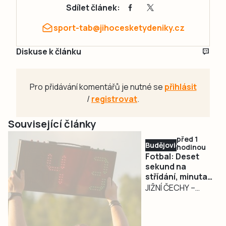
Sdílet článek:
sport-tab@jihocesketydeniky.cz
Diskuse k článku
Pro přidávání komentářů je nutné se
přihlásit
/
registrovat
.
Související články
před 1
Budějovicko
hodinou
Fotbal: Deset
sekund na
střídání, minuta
po ošetření.
JIŽNÍ ČECHY –
Nová pravidla
Nová sezona
zasáhnou i nižší
přináší fotbalistům
soutěže
nejen změny v