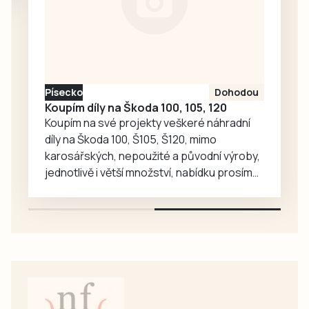
který…
Doubravce 1:3
(1:1). Zásadní roli
sehrál také fakt,
že celek od Otavy
nastoupil vinou…
Písecko
Dohodou
Koupím díly na Škoda 100, 105, 120
Koupím na své projekty veškeré náhradní
díly na Škoda 100, Š105, Š120, mimo
karosářských, nepoužité a původní výroby,
jednotlivě i větší množství, nabídku prosím
pouze na e-mail: svorpi@seznam.cz.