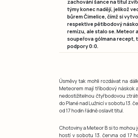
zachování šance na titul zví
týmy konec nadějí, jelikož ve
bůrem Čimelice, čímž si vytv
respektive pětibodový násko
remízu, ale stalo se. Meteor 
soupeřova gólmana recept, tu
podpory 0:0.
Úsměvy tak mohli rozdávat na dálku 
Meteorem mají tříbodový náskok a 
nedostižitelnou čtyřbodovou ztrát
do Plané nad Lužnicí v sobotu 13. 
od 17 hodin řádně oslavit titul.
Chotoviny a Meteor B si to mohou je
hostí v sobotu 13. června od 17 h