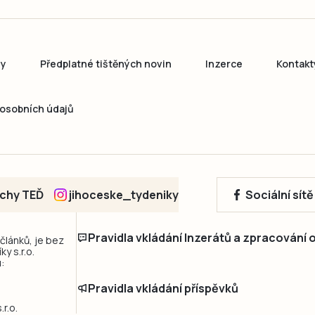
ny
Předplatné tištěných novin
Inzerce
Kontakt
osobních údajů
echy TEĎ
jihoceske_tydeniky
Sociální sít
Pravidla vkládání Inzerátů a zpracování
 článků, je bez
y s.r.o.
:
Pravidla vkládání příspěvků
r.o.