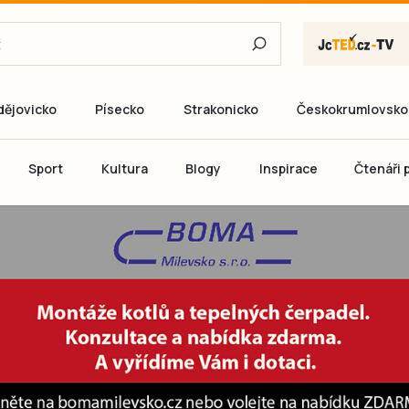
dějovicko
Písecko
Strakonicko
Českokrumlovsko
E-mail
Sport
Kultura
Blogy
Inspirace
Čtenáři p
Heslo
P
Přihlás
Ještě nemám ú