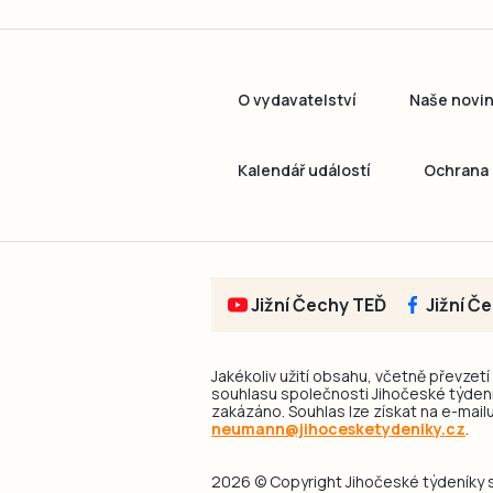
O vydavatelství
Naše novi
Kalendář událostí
Ochrana 
Jižní Čechy TEĎ
Jižní Č
Jakékoliv užití obsahu, včetně převzetí
souhlasu společnosti Jihočeské týdeník
zakázáno. Souhlas lze získat na e-mailu
neumann@jihocesketydeniky.cz
.
2026 © Copyright Jihočeské týdeníky s.