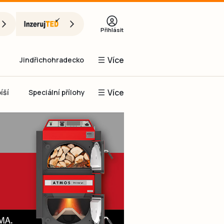
Přihlásit
Více
Jindřichohradecko
Více
íší
Speciální přílohy
Prachaticko
Inzerce
Obnovit heslo
řihlásit se
it se přes Facebook
čet, chci se
Registrovat