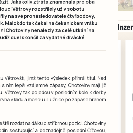
tězit. Jakákoliv ztráta znamenala pro oba
doucí Větrovy rozstřílely už v sobotu
ořily na své pronásledovatele čtyřbodový,
k. Málokdo tak čekal na čekanickém vršku
ani Chotoviny nenalezly za celé utkání na
díž duel skončil za vydatné divácké
Větrovští, jimž tento výsledek přihrál titul. Nad
s ním lepší vzájemné zápasy, Chotoviny mají již
u. Větrovy tak pojedou v posledním kole k derby
Milevsko
června v klidu a mohou u Lužnice po zápase hraném
Zdarma / za odvoz
Daruji do dobrých
rukou kotě
ště rozdat na dálku o stříbrnou pozici. Chotoviny
Daruji do dobrých rukou
odin sestupující a beznadějně poslední Čížovou,
kotě-kočka, odčervené,