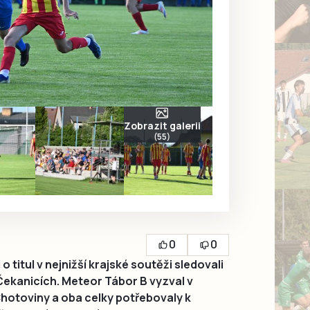
Zobrazit galerii
(55)
0
0
o titul v nejnižší krajské soutěži sledovali
 Čekanicích. Meteor Tábor B vyzval v
hotoviny a oba celky potřebovaly k