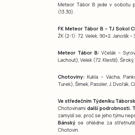
Meteor Tábor B jede v sobotu pr
(13.30).
FK Meteor Tábor B – TJ Sokol C
ŽK (2-1): 72. Velek, 90+2. Janošík – 
Meteor Tábor B:
Včelák – Syrová
Lachout), Velek (72. Klestil), Širok
Chotoviny:
Kukla – Vácha, Panko
Turek), Šimek, Passler, J. Dvořák, Ci
Ve středečním Týdeníku Táborsk
Chotovinami
další podrobnosti. 
zamyslí se, proč se jeho týmu nep
Bánský
se ohlédne za střetnutím
Chotovin.