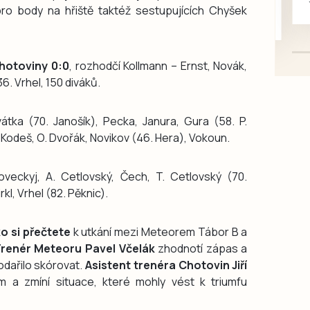
o body na hřiště taktéž sestupujících Chyšek
mazlivé, ihned k odběru.
hotoviny 0:0
, rozhodčí Kollmann – Ernst, Novák,
36. Vrhel, 150 diváků.
tka (70. Janošík), Pecka, Janura, Gura (58. P.
ý, Kodeš, O. Dvořák, Novikov (46. Hera), Vokoun.
veckyj, A. Cetlovský, Čech, T. Cetlovský (70.
rkl, Vrhel (82. Pěknic).
o si přečtete
k utkání mezi Meteorem Tábor B a
Trenér Meteoru Pavel Včelák
zhodnotí zápas a
odařilo skórovat.
Asistent trenéra Chotovin Jiří
 a zmíní situace, které mohly vést k triumfu