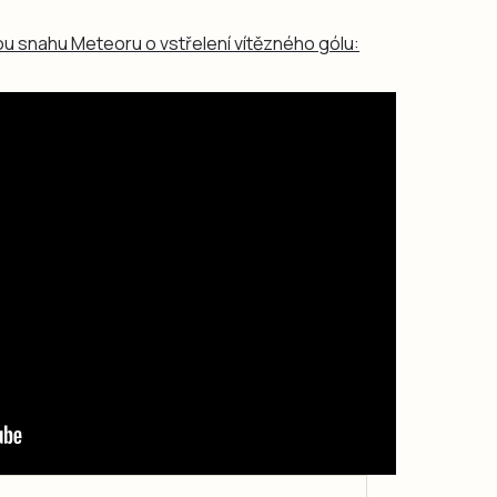
ou snahu Meteoru o vstřelení vítězného gólu: