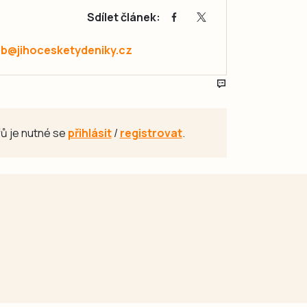
Sdílet článek:
ab@jihocesketydeniky.cz
ů je nutné se
přihlásit
/
registrovat
.