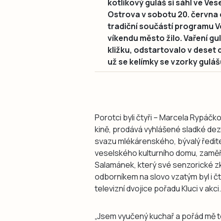
kotlíkový guláš si sáhl ve Vese
Ostrova v sobotu 20. června 
tradiční součástí programu V
víkendu město žilo. Vaření gu
kližku, odstartovalo v deset 
už se kelímky se vzorky gulá
Porotci byli čtyři – Marcela Rypáčk
kině, prodává vyhlášené sladké de
svazu mlékárenského, bývalý ředit
veselského kulturního domu, zaměřen
Salamánek, který své senzorické zk
odborníkem na slovo vzatým byl i č
televizní dvojice pořadu Kluci v akci.
„Jsem vyučený kuchař a pořád mě to b