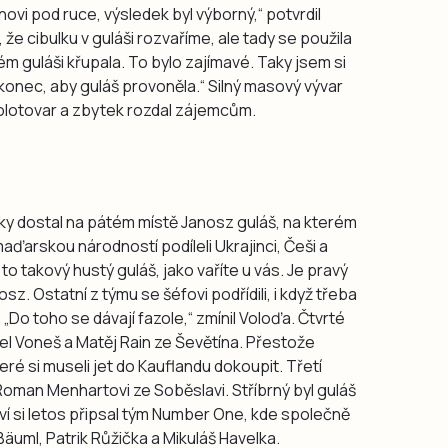
novi pod ruce, výsledek byl výborný,“ potvrdil
, že cibulku v guláši rozvaříme, ale tady se použila
m guláši křupala. To bylo zajímavé. Taky jsem si
konec, aby guláš provoněla.“ Silný masový vývar
polotovar a zbytek rozdal zájemcům.
ky dostal na pátém místě Janosz guláš, na kterém
arskou národností podíleli Ukrajinci, Češi a
 to takový hustý guláš, jako vaříte u vás. Je pravý
z. Ostatní z týmu se šéfovi podřídili, i když třeba
„Do toho se dávají fazole,“ zmínil Voloďa. Čtvrté
aniel Voneš a Matěj Rain ze Ševětína. Přestože
ré si museli jet do Kauflandu dokoupit. Třetí
Roman Menhartovi ze Soběslavi. Stříbrný byl guláš
tví si letos připsal tým Number One, kde společně
k Bäuml, Patrik Růžička a Mikuláš Havelka.