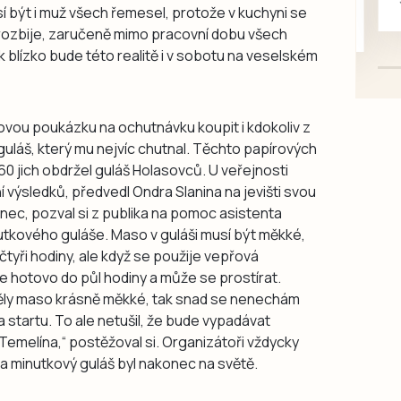
usí být i muž všech řemesel, protože v kuchyni se
mazlivé, ihned k odběru.
rozbije, zaručeně mimo pracovní dobu všech
ak blízko bude této realitě i v sobotu na veselském
ovou poukázku na ochutnávku koupit i kdokoliv z
guláš, který mu nejvíc chutnal. Těchto papírových
60 jich obdržel guláš Holasovců. U veřejnosti
ní výsledků, předvedl Ondra Slanina na jevišti svou
 hrnec, pozval si z publika na pomoc asistenta
nutkového guláše. Maso v guláši musí být měkké,
 čtyři hodiny, ale když se použije vepřová
 hotovo do půl hodiny a může se prostírat.
měly maso krásně měkké, tak snad se nenechám
a startu. To ale netušil, že bude vypadávat
o Temelína,“ postěžoval si. Organizátoři vždycky
 a minutkový guláš byl nakonec na světě.