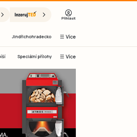
Přihlásit
Více
Jindřichohradecko
Více
íší
Speciální přílohy
Prachaticko
Inzerce
Obnovit heslo
řihlásit se
it se přes Facebook
čet, chci se
Registrovat