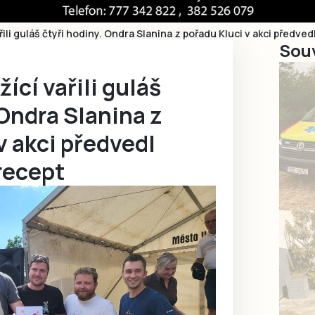
řili guláš čtyři hodiny. Ondra Slanina z pořadu Kluci v akci předve
Souv
ící vařili guláš
 Ondra Slanina z
v akci předvedl
recept