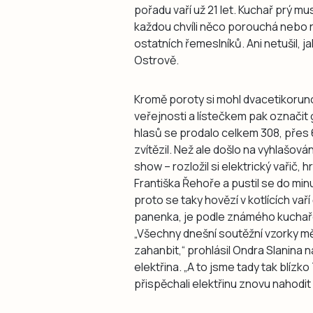
pořadu vaří už 21 let. Kuchař prý m
každou chvíli něco porouchá nebo 
ostatních řemeslníků. Ani netušil, j
Ostrově.
Kromě poroty si mohl dvacetikorun
veřejnosti a lístečkem pak označit 
hlasů se prodalo celkem 308, přes 
zvítězil. Než ale došlo na vyhlašová
show – rozložil si elektrický vařič,
Františka Řehoře a pustil se do mi
proto se taky hovězí v kotlících vaří
panenka, je podle známého kuchaře
„Všechny dnešní soutěžní vzorky 
zahanbit,“ prohlásil Ondra Slanina n
elektřina. „A to jsme tady tak blízk
přispěchali elektřinu znovu nahodit