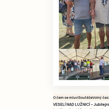
O čem se mluví
Soutěže
Volný čas
VESELÍ NAD LUŽNICÍ – Jubilejn