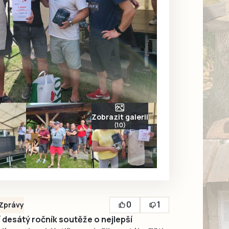
Zobrazit galerii
(10)
0
1
Zprávy
í desátý ročník soutěže o nejlepší