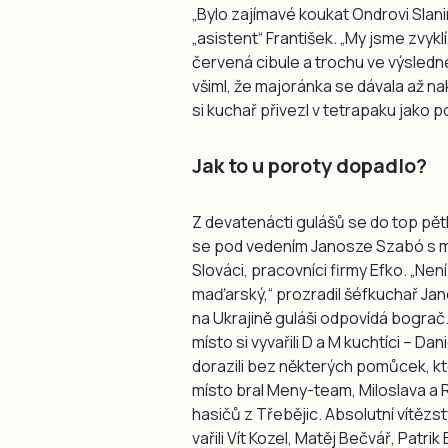
„Bylo zajímavé koukat Ondrovi Slani
„asistent“ František. „My jsme zvyklí
červená cibule a trochu ve výsledné
všiml, že majoránka se dávala až na
si kuchař přivezl v tetrapaku jako 
Jak to u poroty dopadlo?
Z devatenácti gulášů se do top pět
se pod vedením Janosze Szabó s maď
Slováci, pracovníci firmy Efko. „Není
maďarský,“ prozradil šéfkuchař Janos
na Ukrajině guláši odpovídá bograč. 
místo si vyvařili D a M kuchtíci – D
dorazili bez některých pomůcek, kte
místo bral Meny-team, Miloslava a 
hasičů z Třebějic. Absolutní vítězs
vařili Vít Kozel, Matěj Bečvář, Patri