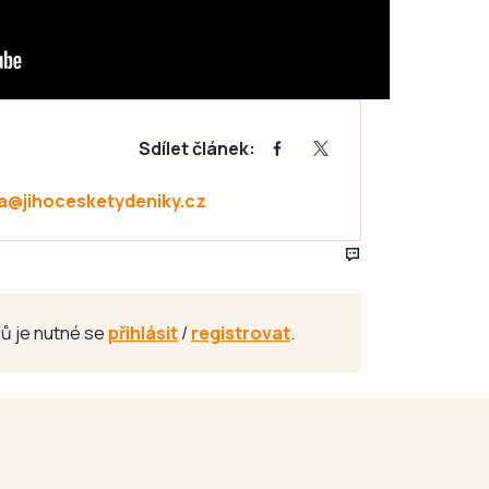
Sdílet článek:
a@jihocesketydeniky.cz
ů je nutné se
přihlásit
/
registrovat
.