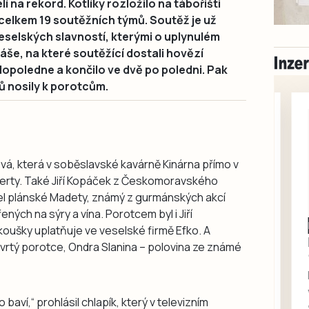
lí na rekord. Kotlíky rozložilo na tábořišti
celkem 19 soutěžních týmů. Soutěž je už
eselských slavností, kterými o uplynulém
láše, na které soutěžící dostali hovězí
dopoledne a končilo ve dvě po poledni. Pak
šů nosily k porotcům.
ová, která v soběslavské kavárně Kinárna přímo v
zerty. Také Jiří Kopáček z Českomoravského
el plánské Madety, známý z gurmánských akcí
ých na sýry a vína. Porotcem byl i Jiří
Milevsko
oušky uplatňuje ve veselské firmě Efko. A
Zdarma / za odvoz
tvrtý porotce, Ondra Slanina – polovina ze známé
Daruji do dobrých
rukou kotě
Daruji do dobrých rukou
aví,“ prohlásil chlapík, který v televizním
kotě-kočka, odčervené,