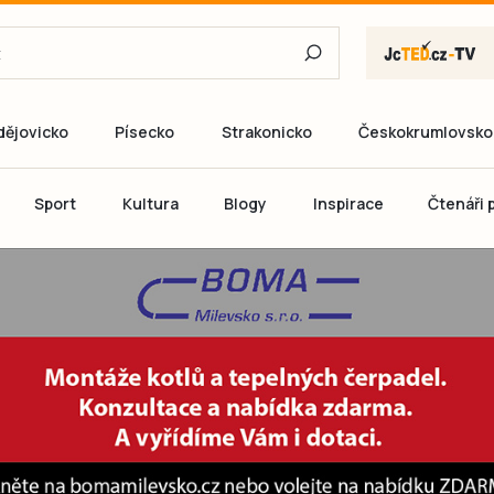
dějovicko
Písecko
Strakonicko
Českokrumlovsko
E-mail
Sport
Kultura
Blogy
Inspirace
Čtenáři p
Heslo
P
Přihlás
Ještě nemám ú