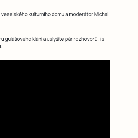
á z veselského kulturního domu a moderátor Michal
u gulášového klání a uslyšíte pár rozhovorů, i s
u.