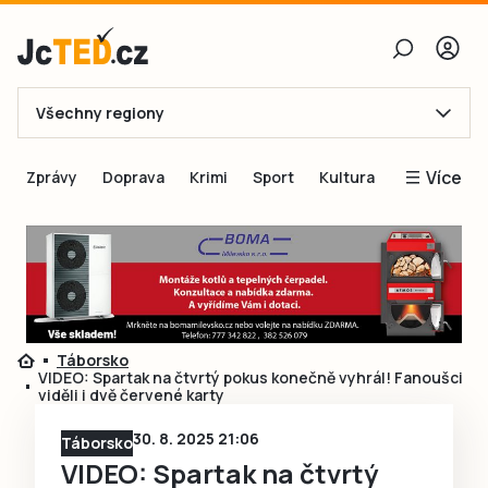
Všechny regiony
E-mail
Více
Zprávy
Doprava
Krimi
Sport
Kultura
Heslo
Blogy
Obnovit heslo
Inspirace
Čtenáři píší
Přihlásit se
Speciální přílohy
Táborsko
Přihlásit se přes Facebook
Inzerce
VIDEO: Spartak na čtvrtý pokus konečně vyhrál! Fanoušci
viděli i dvě červené karty
Ještě nemám účet, chci se
Registrovat
30. 8. 2025 21:06
Táborsko
VIDEO: Spartak na čtvrtý