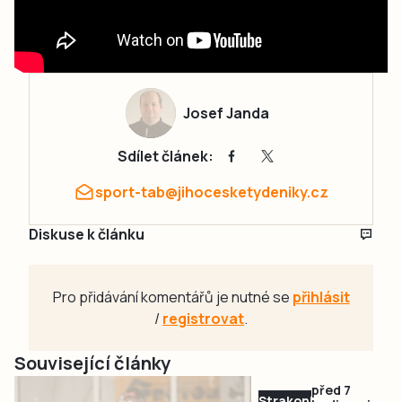
Josef Janda
Sdílet článek:
sport-tab@jihocesketydeniky.cz
Diskuse k článku
Pro přidávání komentářů je nutné se
přihlásit
/
registrovat
.
Související články
před 7
Strakonicko