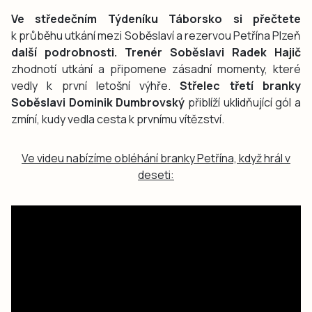
Ve středečním Týdeníku Táborsko si přečtete
k průběhu utkání mezi Soběslaví a rezervou Petřína Plzeň
další podrobnosti. Trenér Soběslavi Radek Hajič
zhodnotí utkání a připomene zásadní momenty, které
vedly k první letošní výhře.
Střelec třetí branky
Soběslavi Dominik Dumbrovský
přiblíží uklidňující gól a
zmíní, kudy vedla cesta k prvnímu vítězství.
Ve videu nabízíme obléhání branky Petřína, když hrál v
deseti: