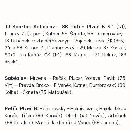
TJ Spartak Soběslav – SK Petřín Plzeň B 3:1
(1:1),
branky: 4. (z pen.) Kutner, 55. Škrleta, 65. Dumbrovský –
18. Urbánek, rozhodčí Severýn – Vojáček, Hrivík, ŽK (3-3):
24. a 68. Kutner, 71. Dumbrovský – 29. Mareš, 87. Konvář,
90+2. Jan Kaňák, ČK (1-1): 68. Kutner – 31. Holmik, 183
diváků.
Soběslav:
Mrzena – Račák, Plucar, Votava, Pavlík (75.
Virt) – Pravda, Brcko – F. Vaněk, Kutner, Dumbrovský (89.
Kolba) – Škrleta (73. Matoušek).
Petřín Plzeň B:
Pejřimovský – Holmik, Vanc, Hájek, Jakub
Kaňák, Tříska (80. Konvář), Olach (40. Novák), Urbánek
(68. Koudele), Mareš, Jan Kaňák, J. Vaněk (68. Jandoš).