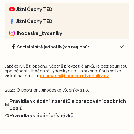
Jižní Čechy TEĎ
Jižní Čechy TEĎ
jihoceske_tydeniky
Sociální sítě jednotlivých regionů:
Jakékoliv užití obsahu, včetně převzetí článků, je bez souhlasu
společnosti Jihočeské týdeníky s.r.o. zakázáno. Souhlas lze
získat na e-mailu:
neumann@jihocesketydeniky.cz
.
2026 © Copyright Jihočeské týdeníky s.r.o.
Pravidla vkládání Inzerátů a zpracování osobních
údajů
Pravidla vkládání příspěvků