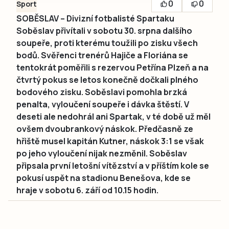
0
0
Sport
SOBĚSLAV – Divizní fotbalisté Spartaku
Soběslav přivítali v sobotu 30. srpna dalšího
soupeře, proti kterému toužili po zisku všech
bodů. Svěřenci trenérů Hajiče a Floriána se
tentokrát poměřili s rezervou Petřína Plzeň a na
čtvrtý pokus se letos konečně dočkali plného
bodového zisku. Soběslavi pomohla brzká
penalta, vyloučení soupeře i dávka štěstí. V
deseti ale nedohrál ani Spartak, v té době už měl
ovšem dvoubrankový náskok. Předčasně ze
hřiště musel kapitán Kutner, náskok 3:1 se však
po jeho vyloučení nijak nezměnil. Soběslav
připsala první letošní vítězství a v příštím kole se
pokusí uspět na stadionu Benešova, kde se
hraje v sobotu 6. září od 10.15 hodin.