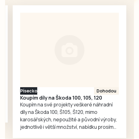
hostili na svém
přípravnému
trávníku Dolní
kempu už 27.
Dvořiště, které
července a zdrží
nasadilo do
se až do 12. srpna.
prvního klání v
Pak absolvují
sezoně svou
přípravné zápasy
největší posilu –
v…
Pavla Nováka.
Šestatřicetiletý
obránce hrál ještě
loni druhou ligu za
Táborsko, kde už…
Písecko
Dohodou
Koupím díly na Škoda 100, 105, 120
Koupím na své projekty veškeré náhradní
díly na Škoda 100, Š105, Š120, mimo
karosářských, nepoužité a původní výroby,
jednotlivě i větší množství, nabídku prosím
pouze na e-mail: svorpi@seznam.cz.