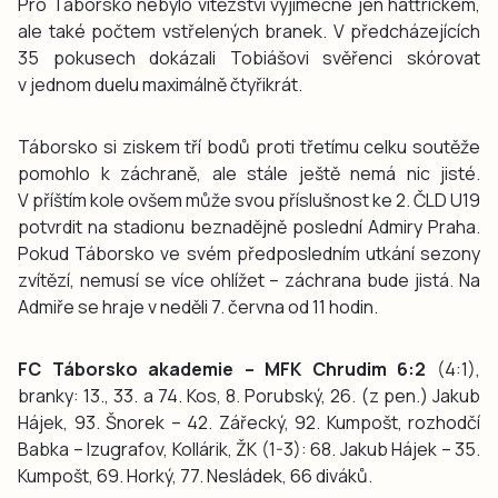
Pro Táborsko nebylo vítězství výjimečné jen hattrickem,
ale také počtem vstřelených branek. V předcházejících
35 pokusech dokázali Tobiášovi svěřenci skórovat
v jednom duelu maximálně čtyřikrát.
Táborsko si ziskem tří bodů proti třetímu celku soutěže
pomohlo k záchraně, ale stále ještě nemá nic jisté.
V příštím kole ovšem může svou příslušnost ke 2. ČLD U19
potvrdit na stadionu beznadějně poslední Admiry Praha.
Pokud Táborsko ve svém předposledním utkání sezony
zvítězí, nemusí se více ohlížet – záchrana bude jistá. Na
Admiře se hraje v neděli 7. června od 11 hodin.
FC Táborsko akademie – MFK Chrudim 6:2
(4:1),
branky: 13., 33. a 74. Kos, 8. Porubský, 26. (z pen.) Jakub
Hájek, 93. Šnorek – 42. Zářecký, 92. Kumpošt, rozhodčí
Babka – Izugrafov, Kollárik, ŽK (1-3): 68. Jakub Hájek – 35.
Kumpošt, 69. Horký, 77. Nesládek, 66 diváků.