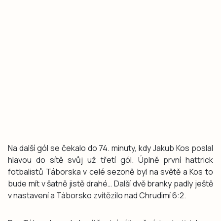
Na další gól se čekalo do 74. minuty, kdy Jakub Kos poslal
hlavou do sítě svůj už třetí gól. Úplně první hattrick
fotbalistů Táborska v celé sezoně byl na světě a Kos to
bude mít v šatně jistě drahé… Další dvě branky padly ještě
v nastavení a Táborsko zvítězilo nad Chrudimí 6:2.