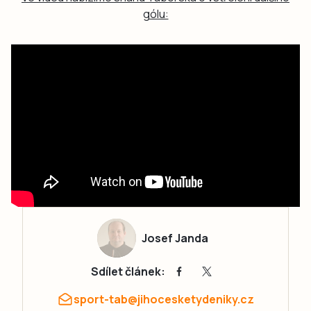
gólu:
Josef Janda
Sdílet článek:
sport-tab@jihocesketydeniky.cz