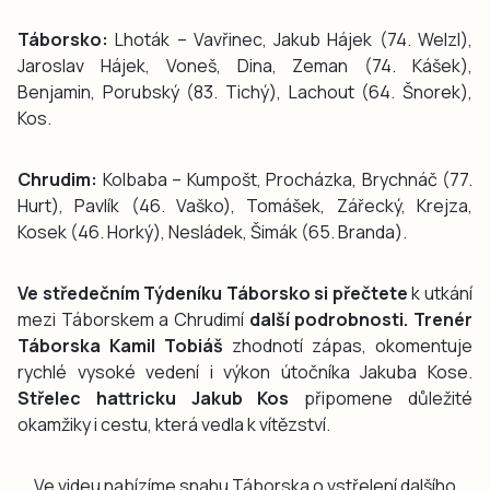
Táborsko:
Lhoták – Vavřinec, Jakub Hájek (74. Welzl),
Jaroslav Hájek, Voneš, Dina, Zeman (74. Kášek),
Benjamin, Porubský (83. Tichý), Lachout (64. Šnorek),
Kos.
Chrudim:
Kolbaba – Kumpošt, Procházka, Brychnáč (77.
Hurt), Pavlík (46. Vaško), Tomášek, Zářecký, Krejza,
Kosek (46. Horký), Nesládek, Šimák (65. Branda).
Ve středečním Týdeníku Táborsko si přečtete
k utkání
mezi Táborskem a Chrudimí
další podrobnosti. Trenér
Táborska Kamil Tobiáš
zhodnotí zápas, okomentuje
rychlé vysoké vedení i výkon útočníka Jakuba Kose.
Střelec hattricku Jakub Kos
připomene důležité
okamžiky i cestu, která vedla k vítězství.
Ve videu nabízíme snahu Táborska o vstřelení dalšího