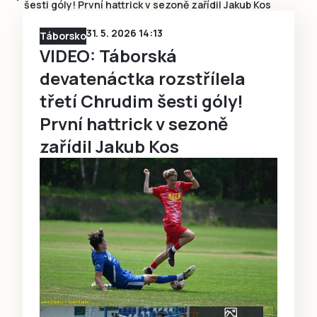
šesti góly! První hattrick v sezoně zařídil Jakub Kos
31. 5. 2026 14:13
Táborsko
VIDEO: Táborská
devatenáctka rozstřílela
třetí Chrudim šesti góly!
První hattrick v sezoně
zařídil Jakub Kos