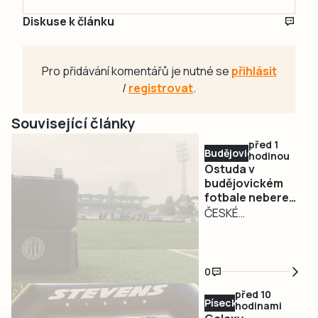
Diskuse k článku
Pro přidávání komentářů je nutné se
přihlásit
/
registrovat
.
Související články
před 1
Budějovicko
hodinou
Ostuda v
budějovickém
fotbale nebere
konce. Dynamo
ČESKÉ
odhlásilo béčko
BUDĚJOVICE –
z divize, pokuta
Den před startem
půl milionu
soutěže SK
0
Dynamo České
před 10
Budějovice
Písecko
hodinami
odhlásilo svůj B