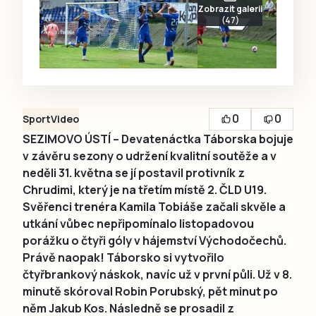
Zobrazit galerii
(47)
0
0
Sport
Video
SEZIMOVO ÚSTÍ – Devatenáctka Táborska bojuje
v závěru sezony o udržení kvalitní soutěže a v
neděli 31. května se jí postavil protivník z
Chrudimi, který je na třetím místě 2. ČLD U19.
Svěřenci trenéra Kamila Tobiáše začali skvěle a
utkání vůbec nepřipomínalo listopadovou
porážku o čtyři góly v hájemství Východočechů.
Právě naopak! Táborsko si vytvořilo
čtyřbrankový náskok, navíc už v první půli. Už v 8.
minutě skóroval Robin Porubský, pět minut po
něm Jakub Kos. Následně se prosadil z