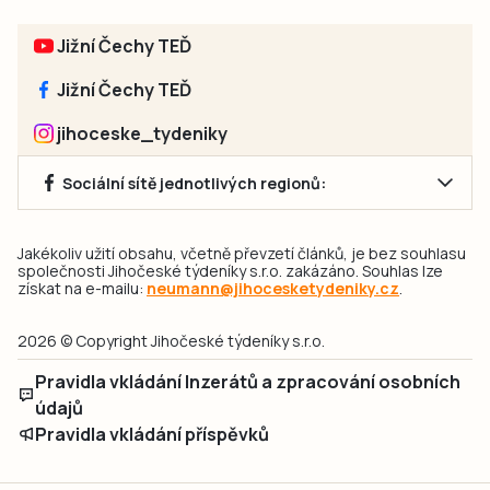
Jižní Čechy TEĎ
Jižní Čechy TEĎ
jihoceske_tydeniky
Sociální sítě jednotlivých regionů:
Jakékoliv užití obsahu, včetně převzetí článků, je bez souhlasu
společnosti Jihočeské týdeníky s.r.o. zakázáno. Souhlas lze
získat na e-mailu:
neumann@jihocesketydeniky.cz
.
2026 © Copyright Jihočeské týdeníky s.r.o.
Pravidla vkládání Inzerátů a zpracování osobních
údajů
Pravidla vkládání příspěvků