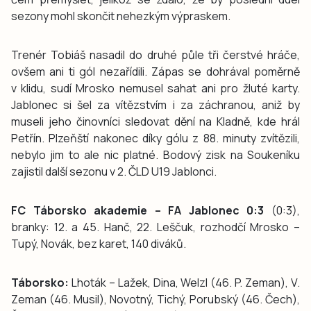
sezony mohl skončit nehezkým výpraskem.
Trenér Tobiáš nasadil do druhé půle tři čerstvé hráče,
ovšem ani ti gól nezařídili. Zápas se dohrával poměrně
v klidu, sudí Mrosko nemusel sahat ani pro žluté karty.
Jablonec si šel za vítězstvím i za záchranou, aniž by
museli jeho činovníci sledovat dění na Kladně, kde hrál
Petřín. Plzeňští nakonec díky gólu z 88. minuty zvítězili,
nebylo jim to ale nic platné. Bodový zisk na Soukeníku
zajistil další sezonu v 2. ČLD U19 Jablonci.
FC Táborsko akademie – FA Jablonec 0:3
(0:3),
branky: 12. a 45. Hanč, 22. Leščuk, rozhodčí Mrosko –
Tupý, Novák, bez karet, 140 diváků.
Táborsko:
Lhoták – Lažek, Dina, Welzl (46. P. Zeman), V.
Zeman (46. Musil), Novotný, Tichý, Porubský (46. Čech),