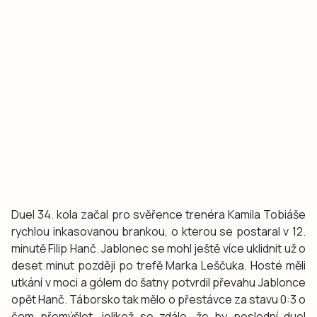
Duel 34. kola začal pro svěřence trenéra Kamila Tobiáše
rychlou inkasovanou brankou, o kterou se postaral v 12.
minutě Filip Hanč. Jablonec se mohl ještě více uklidnit už o
deset minut později po trefě Marka Leščuka. Hosté měli
utkání v moci a gólem do šatny potvrdil převahu Jablonce
opět Hanč. Táborsko tak mělo o přestávce za stavu 0:3 o
čem přemýšlet, jelikož se zdálo, že by poslední duel