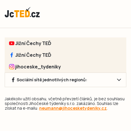
Jižní Čechy TEĎ
Jižní Čechy TEĎ
jihoceske_tydeniky
Sociální sítě jednotlivých regionů:
Jakékoliv užití obsahu, včetně převzetí článků, je bez souhlasu
společnosti Jihočeské týdeníky s.r.o. zakázáno. Souhlas lze
získat na e-mailu:
neumann@jihocesketydeniky.cz
.
2026 © Copyright Jihočeské týdeníky s.r.o.