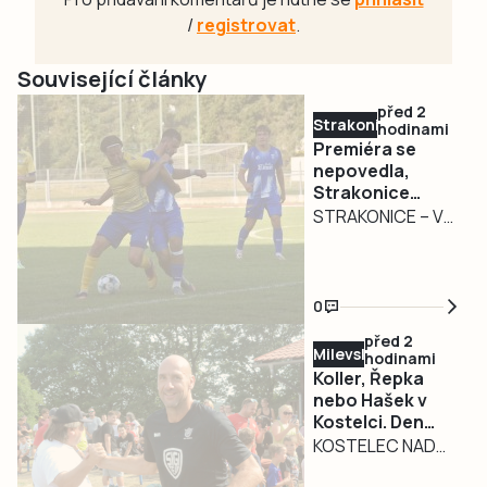
/
registrovat
.
Související články
před 2
Strakonicko
hodinami
Premiéra se
nepovedla,
Strakonice
podlehly
STRAKONICE – V
Doubravce
přípravném
období, včetně
MOL Cupu, poznali
0
strakoničtí
před 2
fotbalisté pouze
Milevsko
hodinami
vítězství. Premiéra
Koller, Řepka
v divizi, kam se
nebo Hašek v
Kostelci. Den
vrátili po dlouhých
fotbalu přilákal
KOSTELEC NAD
čtrnácti
hvězdný Sigi
VLTAVOU – Na 9.
sezonách, jim však