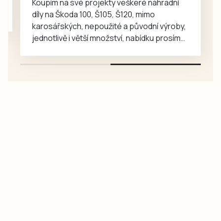
Koupím na své projekty veškeré náhradní
díly na Škoda 100, Š105, Š120, mimo
karosářských, nepoužité a původní výroby,
jednotlivě i větší množství, nabídku prosím
pouze na e-mail: svorpi@seznam.cz.