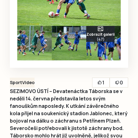
Zobrazit galerii
(47)
1
0
Sport
Video
SEZIMOVO ÚSTÍ – Devatenáctka Táborska se v
neděli 14. června představila letos svým
fanouškům naposledy. K utkání závěrečného
kola přijel na soukenický stadion Jablonec, který
bojoval na dálku o záchranu s Petřínem Plzeň.
Severočeši potřebovali k jistotě záchrany bod.
Táborsko mohlo hrát již uvolněně, jelikož svou