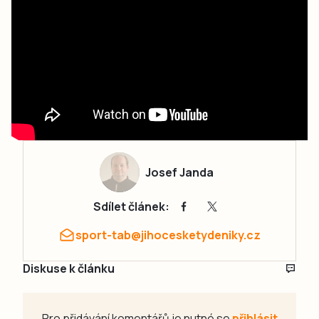
Josef Janda
Sdílet článek:
sport-tab@jihocesketydeniky.cz
Diskuse k článku
Pro přidávání komentářů je nutné se
přihlásit