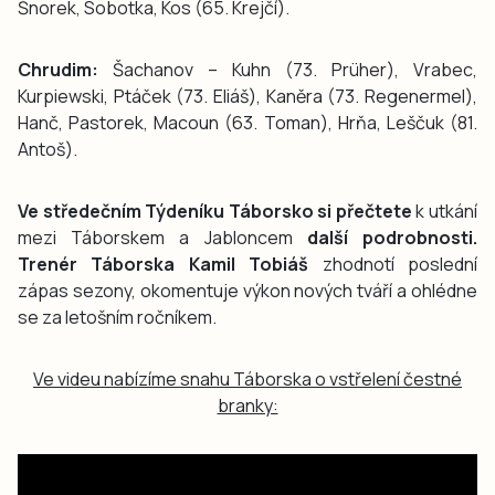
Šnorek, Sobotka, Kos (65. Krejčí).
Chrudim:
Šachanov – Kuhn (73. Prüher), Vrabec,
Kurpiewski, Ptáček (73. Eliáš), Kaněra (73. Regenermel),
Hanč, Pastorek, Macoun (63. Toman), Hrňa, Leščuk (81.
Antoš).
Ve středečním Týdeníku Táborsko si přečtete
k utkání
mezi Táborskem a Jabloncem
další podrobnosti.
Trenér Táborska Kamil Tobiáš
zhodnotí poslední
zápas sezony, okomentuje výkon nových tváří a ohlédne
se za letošním ročníkem.
Ve videu nabízíme snahu Táborska o vstřelení čestné
branky: