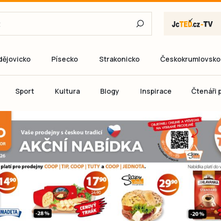
dějovicko
Písecko
Strakonicko
Českokrumlovsko
E-mail
Sport
Kultura
Blogy
Inspirace
Čtenáři p
Heslo
P
Přihlás
Ještě nemám ú