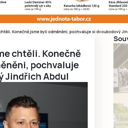
chtěli. Konečně jsme byli odměněni, pochvaluje si dvoubodový Jin
Souv
me chtěli. Konečně
měněni, pochvaluje
ý Jindřich Abdul