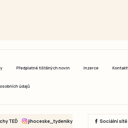
ny
Předplatné tištěných novin
Inzerce
Kontakt
osobních údajů
echy TEĎ
jihoceske_tydeniky
Sociální sít