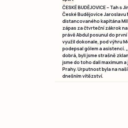
ČESKÉ BUDĚJOVICE – Tah s Ji
České Budějovice Jaroslavu 
distancovaného kapitána Mila
zápas za čtvrteční zákrok n
právě Abdul posunul do první
využil dokonale, pod výhru M
podepsal gólem a asistencí. 
dobrá, byli jsme strašně zklam
jsme do toho dali maximum a 
Prahy. Urputnost byla na naší 
dnešním vítězství.