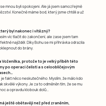
li se mnou byli spokojeni. Ale já jsem samozřejmě
tězství. Konečně máme bod, který jsme chtěli a už
 který byl nakonec i vítězný?
musím víc tlačit do zakončení, ale zase jsem tam
fektně najížděl. Díky Bohu se mi přihrávka odrazila
oklepnout do brány.
 Voženílka, protože to je velký příběh této
dny po operaci čelisti a s celoobličejovým
pasech…
 je fakt něco neskutečného. Myslím, že málo kdo
tak skvělé výkony. Je za to odměněn tím, že se mu
pomoc a opravdu klobouk dolů…
ná ještě obětavěji než před zraněním,