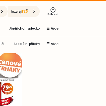
Přihlásit
Více
Jindřichohradecko
Více
íší
Speciální přílohy
Prachaticko
Inzerce
Obnovit heslo
řihlásit se
it se přes Facebook
čet, chci se
Registrovat