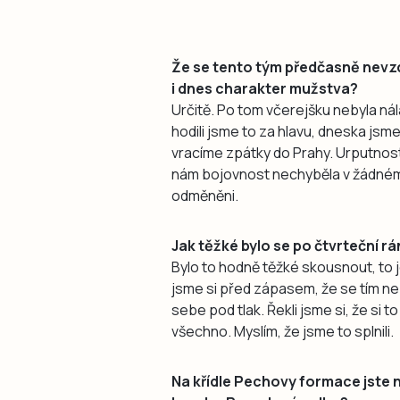
Že se tento tým předčasně nevzd
i dnes charakter mužstva?
Určitě. Po tom včerejšku nebyla nál
hodili jsme to za hlavu, dneska jsme
vracíme zpátky do Prahy. Urputnost b
nám bojovnost nechyběla v žádném 
odměněni.
Jak těžké bylo se po čtvrteční r
Bylo to hodně těžké skousnout, to je
jsme si před zápasem, že se tím 
sebe pod tlak. Řekli jsme si, že si 
všechno. Myslím, že jsme to splnili.
Na křídle Pechovy formace jste 