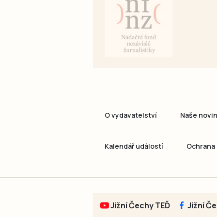
O vydavatelství
Naše novi
Kalendář událostí
Ochrana 
Jižní Čechy TEĎ
Jižní Č