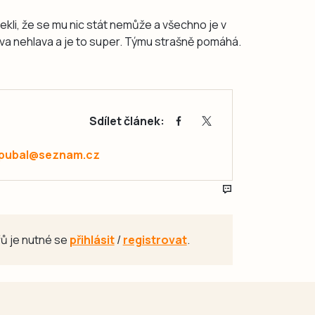
řekli, že se mu nic stát nemůže a všechno je v
va nehlava a je to super. Týmu strašně pomáhá.
Sdílet článek:
.pubal@seznam.cz
ů je nutné se
přihlásit
/
registrovat
.