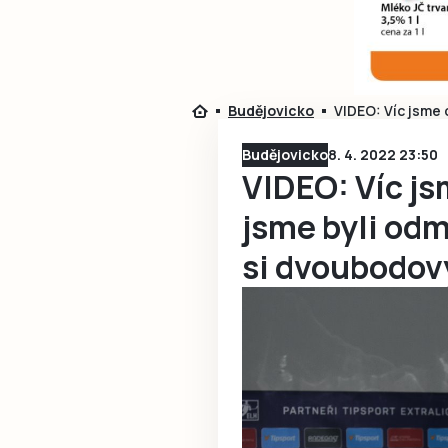
Budějovicko
VIDEO: Víc jsme 
Budějovicko
8. 4. 2022 23:50
VIDEO: Víc js
jsme byli od
si dvoubodov