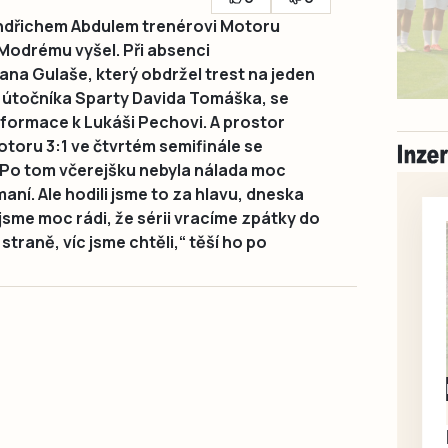
ndřichem Abdulem trenérovi Motoru
Modrému vyšel. Při absenci
na Gulaše, který obdržel trest na jeden
a útočníka Sparty Davida Tomáška, se
 formace k Lukáši Pechovi. A prostor
otoru 3:1 ve čtvrtém semifinále se
„Po tom včerejšku nebyla nálada moc
aní. Ale hodili jsme to za hlavu, dneska
jsme moc rádi, že sérii vracíme zpátky do
straně, víc jsme chtěli,“ těší ho po
Milevsko
Zdarma / za odvoz
Daruji do dobrých