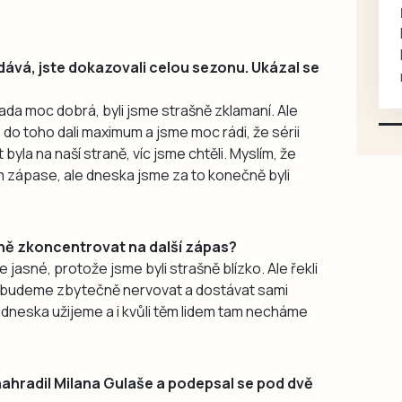
rukou kotě
Daruji do dobrých rukou
kotě-kočka, odčervené,
ává, jste dokazovali celou sezonu. Ukázal se
mazlivé, ihned k odběru.
ada moc dobrá, byli jsme strašně zklamaní. Ale
 do toho dali maximum a jsme moc rádi, že sérii
yla na naší straně, víc jsme chtěli. Myslím, že
zápase, ale dneska jsme za to konečně byli
áně zkoncentrovat na další zápas?
 jasné, protože jsme byli strašně blízko. Ale řekli
nebudeme zbytečně nervovat a dostávat sami
to dneska užijeme a i kvůli těm lidem tam necháme
nahradil Milana Gulaše a podepsal se pod dvě