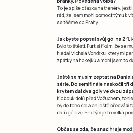
branky. Povedená volba?
To je spíše otázka na trenéry, jest
rád, že jsem mohl pomoct týmu k ví
se těšíme do Prahy.
Jak byste popsal svůj gól na 2:1,
Bylo to štěstí. Furt si říkám, že se 
hledal Michala Vondrku, který mi per
zpátky na hokejku a mohl jsem to d
Ještě se musím zeptat na Daniela
série. Do semifinále naskočil tři 
krytem dal dva góly ve dvou zá
Klobouk dolů před Vožuchem, tohle
by do toho šel a on ještě předvádí 
daří i gólově. Pro tým je to velká 
Občas se zdá, že snad hraje mož