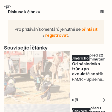
-pr-
Diskuse k článku
Pro přidávání komentářů je nutné se
přihlásit
/
registrovat
.
Související články
před 22
Jindřichohradecko
minutami
Od následníka
trůnu po
dvouleté soptíky.
Hasiči v Hamru
HAMR – Spíše než
oslavili 130 let
oslava výročí
místních hasičů se
sobotní událost v
0
Hamru podobala
před 1
reprezentativní
Českokrumlovsko
hodinou