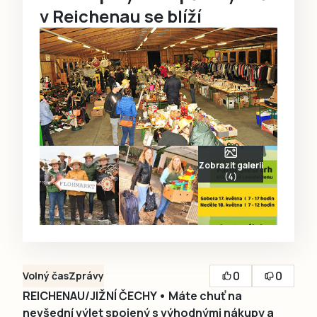
v Reichenau se blíží
Zobrazit galerii
(4)
0
0
Volný čas
Zprávy
REICHENAU/JIŽNÍ ČECHY • Máte chuť na
nevšední výlet spojený s výhodnými nákupy a