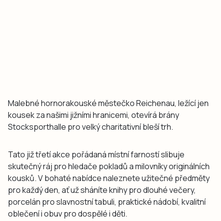
Malebné hornorakouské městečko Reichenau, ležící jen
kousek za našimi jižními hranicemi, otevírá brány
Stocksporthalle pro velký charitativní bleší trh.
Tato již třetí akce pořádaná místní farností slibuje
skutečný ráj pro hledače pokladů a milovníky originálních
kousků. V bohaté nabídce naleznete užitečné předměty
pro každý den, ať už sháníte knihy pro dlouhé večery,
porcelán pro slavnostní tabuli, praktické nádobí, kvalitní
oblečení i obuv pro dospělé i děti.