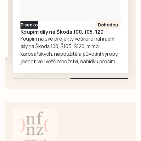
nakonec odvezli
turnajové
prvenství.
Písecko
Dohodou
Koupím díly na Škoda 100, 105, 120
Koupím na své projekty veškeré náhradní
díly na Škoda 100, Š105, Š120, mimo
karosářských, nepoužité a původní výroby,
jednotlivě i větší množství, nabídku prosím
pouze na e-mail: svorpi@seznam.cz.