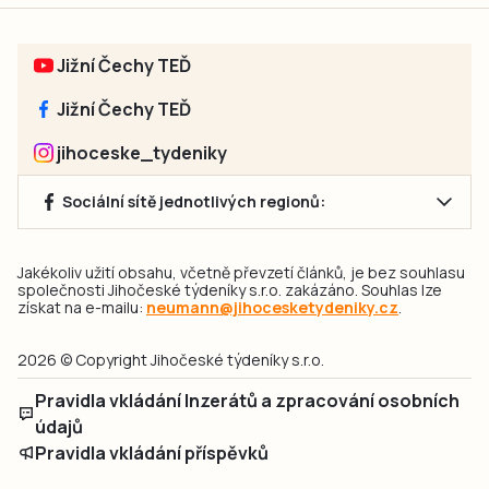
Jižní Čechy TEĎ
Jižní Čechy TEĎ
jihoceske_tydeniky
Sociální sítě jednotlivých regionů:
Jakékoliv užití obsahu, včetně převzetí článků, je bez souhlasu
společnosti Jihočeské týdeníky s.r.o. zakázáno. Souhlas lze
získat na e-mailu:
neumann@jihocesketydeniky.cz
.
2026 © Copyright Jihočeské týdeníky s.r.o.
Pravidla vkládání Inzerátů a zpracování osobních
údajů
Pravidla vkládání příspěvků