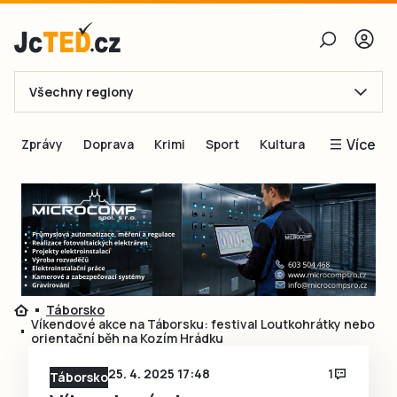
Všechny regiony
E-mail
Více
Zprávy
Doprava
Krimi
Sport
Kultura
Heslo
Blogy
Obnovit heslo
Inspirace
Čtenáři píší
Přihlásit se
Speciální přílohy
Přihlásit se přes Facebook
Inzerce
Táborsko
Víkendové akce na Táborsku: festival Loutkohrátky nebo
Ještě nemám účet, chci se
Registrovat
orientační běh na Kozím Hrádku
25. 4. 2025 17:48
1
Táborsko