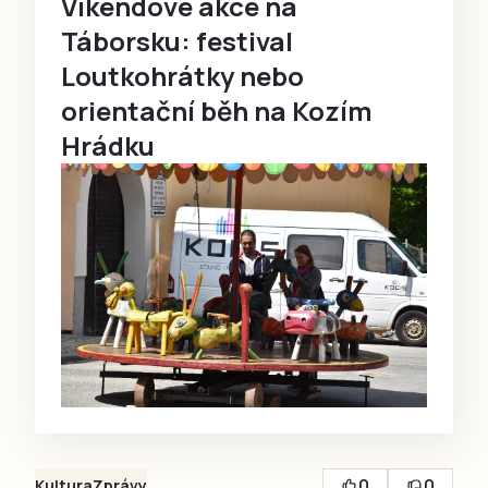
Víkendové akce na
Táborsku: festival
Loutkohrátky nebo
orientační běh na Kozím
Hrádku
0
0
Kultura
Zprávy