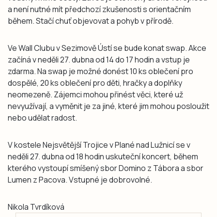
a není nutné mít předchozí zkušenosti s orientačním
během. Stačí chuť objevovat a pohyb v přírodě.
Ve Wall Clubu v Sezimově Ústí se bude konat swap. Akce
začíná v neděli 27. dubna od 14 do 17 hodin a vstup je
zdarma. Na swap je možné donést 10 ks oblečení pro
dospělé, 20 ks oblečení pro děti, hračky a doplňky
neomezeně. Zájemci mohou přinést věci, které už
nevyužívají, a vyměnit je za jiné, které jim mohou posloužit
nebo udělat radost.
V kostele Nejsvětější Trojice v Plané nad Lužnicí se v
neděli 27. dubna od 18 hodin uskuteční koncert, během
kterého vystoupí smíšený sbor Domino z Tábora a sbor
Lumen z Pacova. Vstupné je dobrovolné.
Nikola Tvrdíková