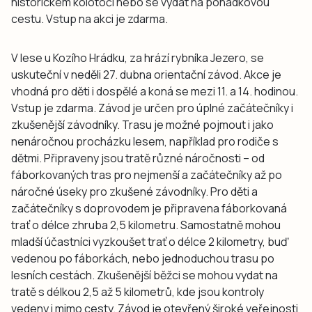
historickém kolotoči nebo se vydat na pohádkovou
cestu. Vstup na akci je zdarma.
V lese u Kozího Hrádku, za hrází rybníka Jezero, se
uskuteční v neděli 27. dubna orientační závod. Akce je
vhodná pro děti i dospělé a koná se mezi 11. a 14. hodinou.
Vstup je zdarma. Závod je určen pro úplné začátečníky i
zkušenější závodníky. Trasu je možné pojmout i jako
nenáročnou procházku lesem, například pro rodiče s
dětmi. Připraveny jsou tratě různé náročnosti – od
fáborkovaných tras pro nejmenší a začátečníky až po
náročné úseky pro zkušené závodníky. Pro děti a
začátečníky s doprovodem je připravena fáborkovaná
trať o délce zhruba 2,5 kilometru. Samostatně mohou
mladší účastníci vyzkoušet trať o délce 2 kilometry, buď
vedenou po fáborkách, nebo jednoduchou trasu po
lesních cestách. Zkušenější běžci se mohou vydat na
tratě s délkou 2,5 až 5 kilometrů, kde jsou kontroly
vedeny i mimo cesty. Závod je otevřený široké veřejnosti