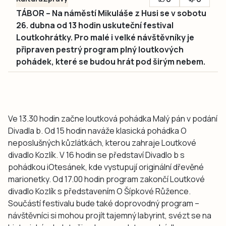
TÁBOR – Na náměstí Mikuláše z Husi se v sobotu
26. dubna od 13 hodin uskuteční festival
Loutkohrátky. Pro malé i velké návštěvníky je
připraven pestrý program plný loutkových
pohádek, které se budou hrát pod širým nebem.
Ve 13.30 hodin začne loutková pohádka Malý pán v podání
Divadla b. Od 15 hodin naváže klasická pohádka O
neposlušných kůzlátkách, kterou zahraje Loutkové
divadlo Kozlík. V 16 hodin se představí Divadlo b s
pohádkou iOtesánek, kde vystupují originální dřevěné
marionetky. Od 17.00 hodin program zakončí Loutkové
divadlo Kozlík s představením O Šípkové Růžence.
Součástí festivalu bude také doprovodný program –
návštěvníci si mohou projít tajemný labyrint, svézt se na