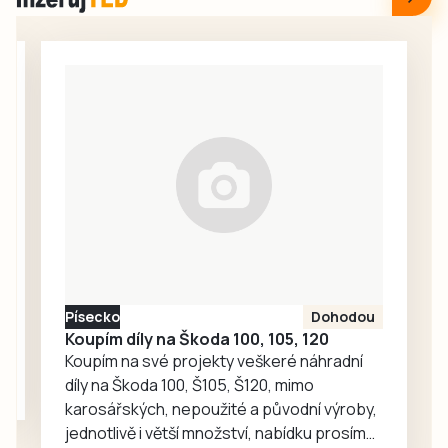
Zbývají už tedy jen
rozvodny
tři poslední
vyvedení výkonu a
soutěže. Obě kola
řídicího systému.
proběhla
současně s
Benešovskou
ligou. Má to svůj
důvod. Jak zmínil
předseda
sdružení THL Jiří
Kubeš, covid
přinesl útlum a
nebýt společných
Písecko
Dohodou
kol, nastupovala
Koupím díly na Škoda 100, 105, 120
by v…
Koupím na své projekty veškeré náhradní
díly na Škoda 100, Š105, Š120, mimo
karosářských, nepoužité a původní výroby,
jednotlivě i větší množství, nabídku prosím