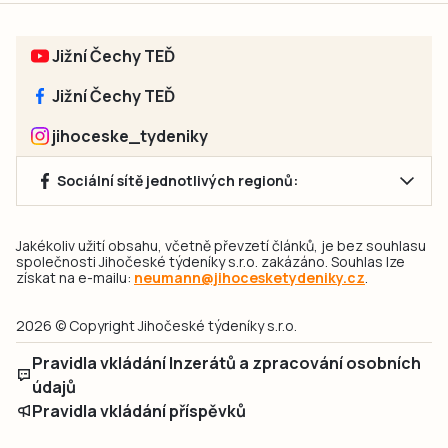
Jižní Čechy TEĎ
Jižní Čechy TEĎ
jihoceske_tydeniky
Sociální sítě jednotlivých regionů:
Jakékoliv užití obsahu, včetně převzetí článků, je bez souhlasu
společnosti Jihočeské týdeníky s.r.o. zakázáno. Souhlas lze
získat na e-mailu:
neumann@jihocesketydeniky.cz
.
2026 © Copyright Jihočeské týdeníky s.r.o.
Pravidla vkládání Inzerátů a zpracování osobních
údajů
Pravidla vkládání příspěvků