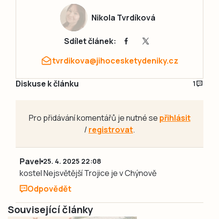
Nikola Tvrdíková
Sdílet článek:
tvrdikova@jihocesketydeniky.cz
Diskuse k článku
1
Pro přidávání komentářů je nutné se
přihlásit
/
registrovat
.
Pavel
25. 4. 2025 22:08
kostel Nejsvětější Trojice je v Chýnově
Odpovědět
Související články