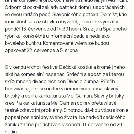
téměř kompletně prozkoumaným středověkým vesnicím.
Odborníci odkryli základy patnácti domů, uspořádaných
ve dvou řadách podél Slavonického potoka. Do míst, kde
v minulosti žila až stovka obyvatel, je možné vyrazit v
pondělí 13. července od 14.30 hodin. Sraz je u Spáleného
rybníka, konkrétně u informační cedule nedaleko
bývalého bunkru. Komentované výlety se budou
opakovat 22. července a 5. srpna.
O víkendu vrcholí festival Dačická kostka a kromě jiného
láká na komediální inscenaci Srdeční slabost, za kterou
sklízí mnoho divadelních cen Divadlo Žumpa. Příběh
bonvivána, jenž se ocitne v nemocnici, napsal slavný
britský kreslíř a karikaturista Mel Calman. Slavný britský
kreslíř a karikaturista Mel Calman do hry přetavil své
reálné zdravotní problémy. S notnou dávkou vtipu a ironie
popsal poslední dny svého života. Na nádvoří dačického
zámku začne představení v sobotu 11. července od 20
hodin.