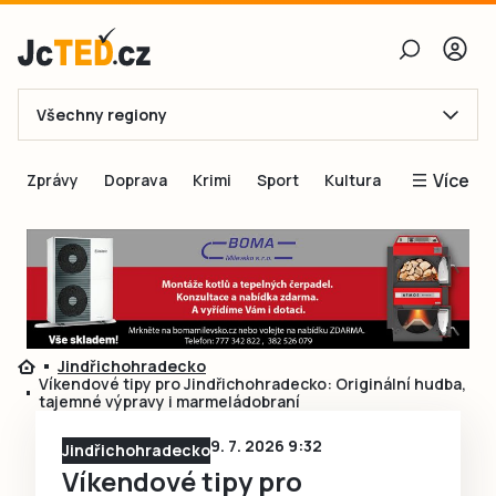
Všechny regiony
E-mail
Více
Zprávy
Doprava
Krimi
Sport
Kultura
Heslo
Blogy
Obnovit heslo
Inspirace
Čtenáři píší
Přihlásit se
Speciální přílohy
Jindřichohradecko
Přihlásit se přes Facebook
Inzerce
Víkendové tipy pro Jindřichohradecko: Originální hudba,
tajemné výpravy i marmeládobraní
Ještě nemám účet, chci se
Registrovat
9. 7. 2026 9:32
Jindřichohradecko
Víkendové tipy pro