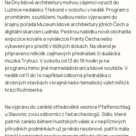
Na Dny lidové architektury mohou zájemci vyrazit do
Lužnice nedaleko Třeboně v sobotu i v neděli. Program s
promítáním, soutěžemi, hudbou nebo výpravami do
krajiny pořádá Muzeum lidové architektury jižních Čech a
digitální skanzen Ludmila. Pestrou nabídku nově obohatila
expozice kováře a vynálezce Franty Čecha nebo
vybavení pro přežití v těžkých dobách. Na víkend je
připraveno několik zajímavých přednášek či dudácká
muzika Tryhuci. V sobotu od 13 do 16 hodin je na
programu mimo jiné marmeládobraní a lidové soutěže. V
neděli od 11 do 14 například odborná přednáška o
drobných stavbách v krajině nebo tematický výlet mířící k
hrázi Rožmberka.
Na výpravu do zaniklé středověké vesnice Pfaffenschlag
u Slavonic zvou odborníci z řad archeologů. Sídlo, které
patrně zaniklo během husitských válek a v nepříznivých
přírodních podmínkách už je nikdo neobnovil, patří k mála