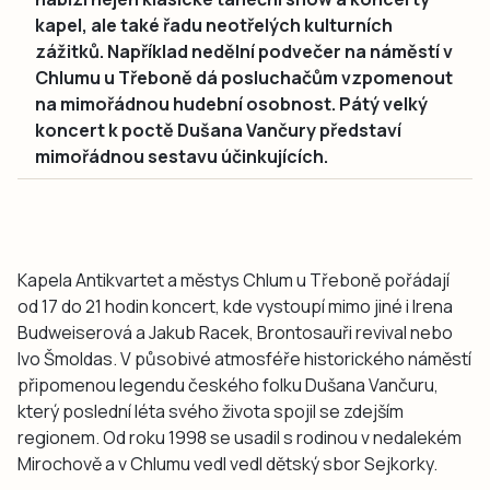
kapel, ale také řadu neotřelých kulturních
zážitků. Například nedělní podvečer na náměstí v
Chlumu u Třeboně dá posluchačům vzpomenout
na mimořádnou hudební osobnost. Pátý velký
koncert k poctě Dušana Vančury představí
mimořádnou sestavu účinkujících.
Kapela Antikvartet a městys Chlum u Třeboně pořádají
od 17 do 21 hodin koncert, kde vystoupí mimo jiné i Irena
Budweiserová a Jakub Racek, Brontosauři revival nebo
Ivo Šmoldas. V působivé atmosféře historického náměstí
připomenou legendu českého folku Dušana Vančuru,
který poslední léta svého života spojil se zdejším
regionem. Od roku 1998 se usadil s rodinou v nedalekém
Mirochově a v Chlumu vedl vedl dětský sbor Sejkorky.