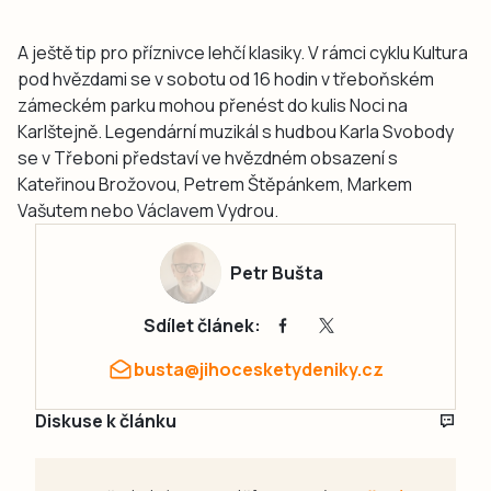
A ještě tip pro příznivce lehčí klasiky. V rámci cyklu Kultura
pod hvězdami se v sobotu od 16 hodin v třeboňském
zámeckém parku mohou přenést do kulis Noci na
Karlštejně. Legendární muzikál s hudbou Karla Svobody
se v Třeboni představí ve hvězdném obsazení s
Kateřinou Brožovou, Petrem Štěpánkem, Markem
Vašutem nebo Václavem Vydrou.
Petr Bušta
Sdílet článek:
busta@jihocesketydeniky.cz
Diskuse k článku