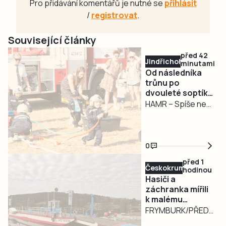
Pro přidávání komentářů je nutné se
přihlásit
/
registrovat
.
Související články
před 42
Jindřichohradecko
minutami
Od následníka
trůnu po
dvouleté soptíky.
Hasiči v Hamru
HAMR – Spíše než
oslavili 130 let
oslava výročí
místních hasičů se
sobotní událost v
0
Hamru podobala
před 1
reprezentativní
Českokrumlovsko
hodinou
přehlídce složek
Hasiči a
integrovaného
záchranka mířili
k malému
záchranného
pacientovi na
FRYMBURK/PŘEDNÍ
systému. Jen
Lipně přívozem
VÝTOŇ – K
hasičských sborů