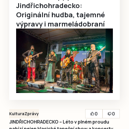
Jindřichohradecko:
Originální hudba, tajemné
výpravy i marmeládobraní
0
0
Kultura
Zprávy
JINDŘICHOHRADECKO – Léto v plném proudu
nabízí nejen klasické taneční show a koncerty