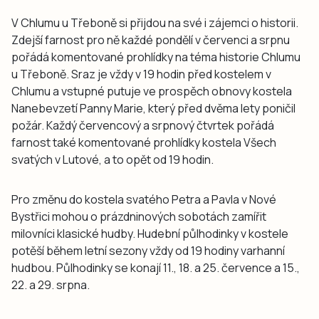
V Chlumu u Třeboně si přijdou na své i zájemci o historii.
Zdejší farnost pro ně každé pondělí v červenci a srpnu
pořádá komentované prohlídky na téma historie Chlumu
u Třeboně. Sraz je vždy v 19 hodin před kostelem v
Chlumu a vstupné putuje ve prospěch obnovy kostela
Nanebevzetí Panny Marie, který před dvěma lety poničil
požár. Každý červencový a srpnový čtvrtek pořádá
farnost také komentované prohlídky kostela Všech
svatých v Lutové, a to opět od 19 hodin.
Pro změnu do kostela svatého Petra a Pavla v Nové
Bystřici mohou o prázdninových sobotách zamířit
milovníci klasické hudby. Hudební půlhodinky v kostele
potěší během letní sezony vždy od 19 hodiny varhanní
hudbou. Půlhodinky se konají 11., 18. a 25. července a 15.,
22. a 29. srpna.