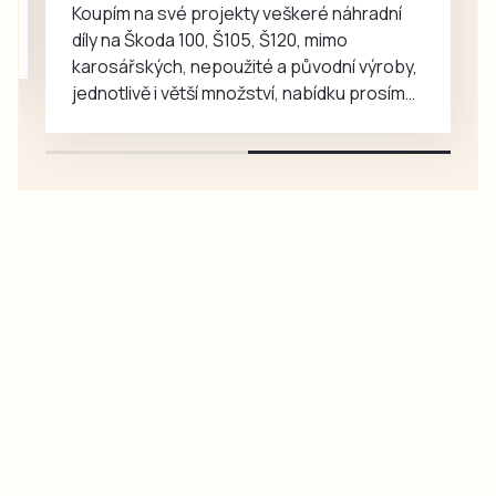
Koupím na své projekty veškeré náhradní
díly na Škoda 100, Š105, Š120, mimo
karosářských, nepoužité a původní výroby,
jednotlivě i větší množství, nabídku prosím
pouze na e-mail: svorpi@seznam.cz.