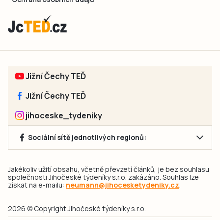
Jižní Čechy TEĎ
Jižní Čechy TEĎ
jihoceske_tydeniky
Sociální sítě jednotlivých regionů:
Jakékoliv užití obsahu, včetně převzetí článků, je bez souhlasu
společnosti Jihočeské týdeníky s.r.o. zakázáno. Souhlas lze
získat na e-mailu:
neumann@jihocesketydeniky.cz
.
2026 © Copyright Jihočeské týdeníky s.r.o.