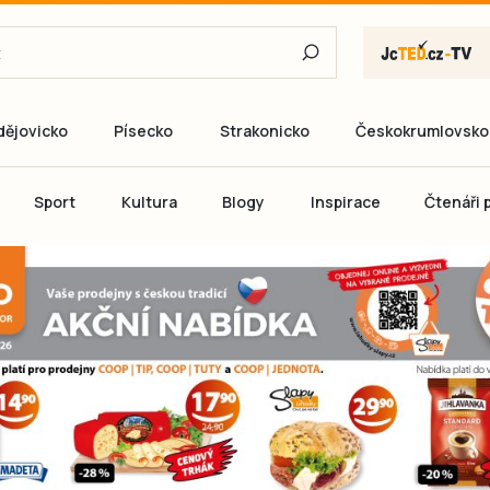
dějovicko
Písecko
Strakonicko
Českokrumlovsko
E-mail
Sport
Kultura
Blogy
Inspirace
Čtenáři p
Heslo
P
Přihlás
Ještě nemám ú