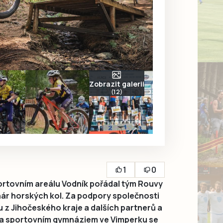
Zobrazit galerii
(12)
1
0
rtovním areálu Vodník pořádal tým Rouvy
hár horských kol. Za podpory společnosti
 z Jihočeského kraje a dalších partnerů a
 a sportovním gymnáziem ve Vimperku se