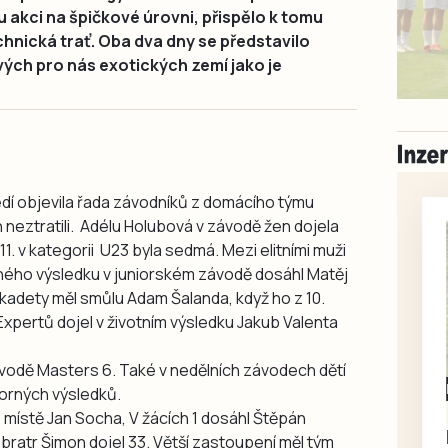
 akci na špičkové úrovni, přispělo k tomu
chnická trať. Oba dva dny se představilo
vých pro nás exotických zemí jako je
dí objevila řada závodníků z domácího týmu
neztratili. Adélu Holubová v závodě žen dojela
11. v kategorii U23 byla sedmá. Mezi elitními muži
borného výsledku v juniorském závodě dosáhl Matěj
i kadety měl smůlu Adam Šalanda, když ho z 10.
 Expertů dojel v životním výsledku Jakub Valenta
závodě Masters 6. Také v nedělních závodech dětí
Milevsko
borných výsledků.
Zdarma / za odvoz
18. místě Jan Socha, V žácích 1 dosáhl Štěpán
Daruji do dobrých
 bratr Šimon dojel 33. Větší zastoupení měl tým