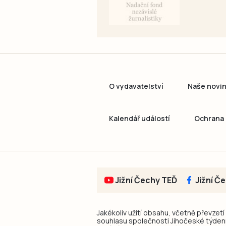
O vydavatelství
Naše novi
Kalendář událostí
Ochrana 
Jižní Čechy TEĎ
Jižní Č
Jakékoliv užití obsahu, včetně převzetí
souhlasu společnosti Jihočeské týdeník