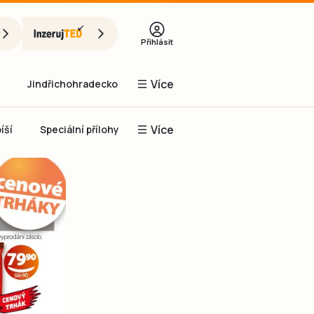
Přihlásit
Více
Jindřichohradecko
Více
íší
Speciální přílohy
Prachaticko
Inzerce
Obnovit heslo
řihlásit se
it se přes Facebook
čet, chci se
Registrovat