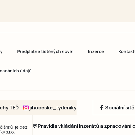
ny
Předplatné tištěných novin
Inzerce
Kontakt
osobních údajů
echy TEĎ
jihoceske_tydeniky
Sociální sít
Pravidla vkládání Inzerátů a zpracování
 článků, je bez
y s.r.o.