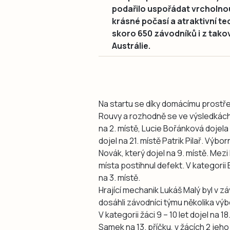
podařilo uspořádat vrcholnou
krásné počasí a atraktivní te
skoro 650 závodníků i z tako
Austrálie.
Na startu se díky domácímu prostře
Rouvy a rozhodně se ve výsledkách 
na 2. místě, Lucie Bořánková dojela 
dojel na 21. místě Patrik Pilař. Vý
Novák, který dojel na 9. místě. Mez
místa postihnul defekt. V kategorii
na 3. místě.
Hrající mechanik Lukáš Malý byl v 
dosáhli závodníci týmu několika vý
V kategorii žáci 9 – 10 let dojel na 
Samek na 13. příčku, v žácích 2 jeho