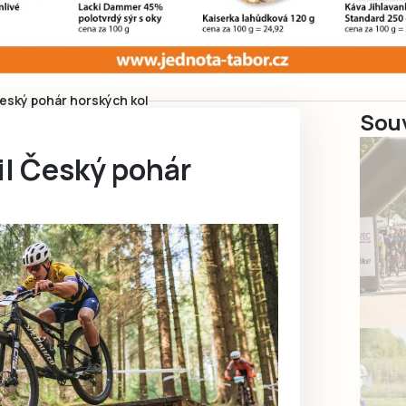
Český pohár horských kol
Souv
il Český pohár