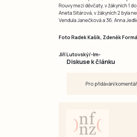
Rouvy mezi děvčaty, v žákyních 1 doj
Aneta Sitárová, v žákyních 2 byla n
Vendula Janečková a 36. Anna Jedli
Foto Radek Kašík, Zdeněk Form
Jiří Lutovský/-lm-
Diskuse k článku
Pro přidávání komentář