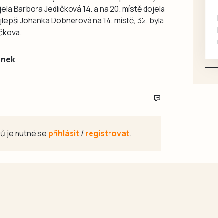
rukou kotě
ela Barbora Jedličková 14. a na 20. místě dojela
Daruji do dobrých rukou
ejlepší Johanka Dobnerová na 14. místě, 32. byla
kotě-kočka, odčervené,
čková.
mazlivé, ihned k odběru.
ánek
ů je nutné se
přihlásit
/
registrovat
.