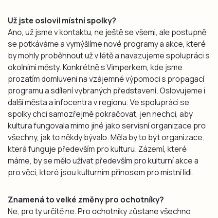
Už jste oslovil místní spolky?
Ano, už jsme v kontaktu, ne ještě se všemi, ale postupně
se potkáváme a vymýšlíme nové programy a akce, které
by mohly proběhnout už v létě a navazujeme spolupráci s
okolními městy. Konkrétně s Vimperkem, kde jsme
prozatím domluveni na vzájemné výpomoci s propagací
programu a sdílení vybraných představení. Oslovujeme i
další města a infocentra v regionu. Ve spolupráci se
spolky chci samozřejmě pokračovat, jen nechci, aby
kultura fungovala mimo jiné jako servisní organizace pro
všechny, jak to někdy bývalo. Měla by to být organizace,
která funguje především pro kulturu. Zázemí, které
máme, by se mělo užívat především pro kulturní akce a
pro věci, které jsou kulturním přínosem pro místní lidi.
Znamená to velké změny pro ochotníky?
Ne, pro ty určitě ne. Pro ochotníky zůstane všechno