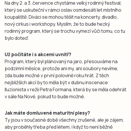
Na dny 2. a 3. července chystáme velký rodinný festival,
který se uskuteční v rámci oslav osmdesáti let místního
koupaliště. Diváci se mohou těšit na koncerty, divadlo,
nový cirkus i workshopy. Myslím, že to bude hezký
rodinný program, který se trochu vymezí vůči tomu, co tu
bylo doteď.
Už počítáte i s akcemi uvnitř?
Program, který byl plánovaný na jaro, přesouváme na
podzimní měsíce, protože ani my, ani soubory nevíme,
zda bude možné v první polovině roku hrát. Z těch
nejbližších akcí by to měla být v dubnu inscenace
Iluzionista v režii Petra Formana, která by se měla odehrát
v sále Na Nové, pokud to bude možné.
Jak máte domluvené maturitní plesy?
Ty jsou v současné době všechny zrušené, ale je zájem,
aby proběhly třeba před létem, i když to není běžně