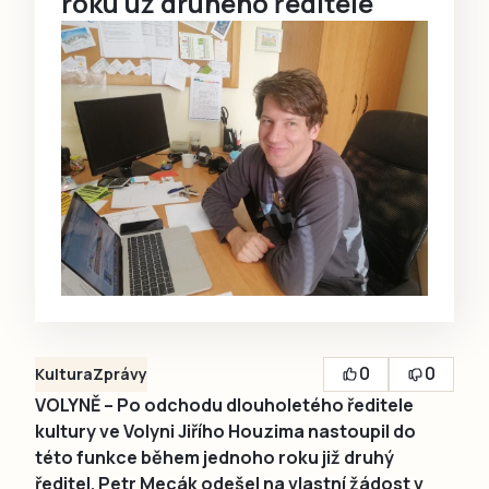
roku už druhého ředitele
0
0
Kultura
Zprávy
VOLYNĚ – Po odchodu dlouholetého ředitele
kultury ve Volyni Jiřího Houzima nastoupil do
této funkce během jednoho roku již druhý
ředitel. Petr Mecák odešel na vlastní žádost v