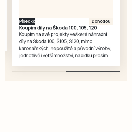
za cestování MHD.
To je předmětem
kritiky i v jiných
Písecko
Dohodou
městech. Český
Koupím díly na Škoda 100, 105, 120
Krumlov se…
Koupím na své projekty veškeré náhradní
díly na Škoda 100, Š105, Š120, mimo
karosářských, nepoužité a původní výroby,
jednotlivě i větší množství, nabídku prosím
pouze na e-mail: svorpi@seznam.cz.