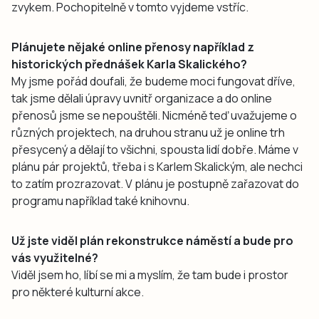
zvykem. Pochopitelně v tomto vyjdeme vstříc.
Plánujete nějaké online přenosy například z
historických přednášek Karla Skalického?
My jsme pořád doufali, že budeme moci fungovat dříve,
tak jsme dělali úpravy uvnitř organizace a do online
přenosů jsme se nepouštěli. Nicméně teď uvažujeme o
různých projektech, na druhou stranu už je online trh
přesycený a dělají to všichni, spousta lidí dobře. Máme v
plánu pár projektů, třeba i s Karlem Skalickým, ale nechci
to zatím prozrazovat. V plánu je postupně zařazovat do
programu například také knihovnu.
Už jste viděl plán rekonstrukce náměstí a bude pro
vás využitelné?
Viděl jsem ho, líbí se mi a myslím, že tam bude i prostor
pro některé kulturní akce.