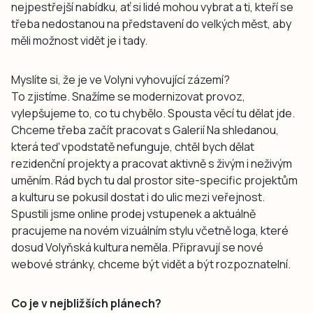
nejpestřejší nabídku, ať si lidé mohou vybrat a ti, kteří se
třeba nedostanou na představení do velkých měst, aby
měli možnost vidět je i tady.
Myslíte si, že je ve Volyni vyhovující zázemí?
To zjistíme. Snažíme se modernizovat provoz,
vylepšujeme to, co tu chybělo. Spousta věcí tu dělat jde.
Chceme třeba začít pracovat s Galerií Na shledanou,
která teď vpodstatě nefunguje, chtěl bych dělat
rezidenční projekty a pracovat aktivně s živým i neživým
uměním. Rád bych tu dal prostor site-specific projektům
a kulturu se pokusil dostat i do ulic mezi veřejnost.
Spustili jsme online prodej vstupenek a aktuálně
pracujeme na novém vizuálním stylu včetně loga, které
dosud Volyňská kultura neměla. Připravují se nové
webové stránky, chceme být vidět a být rozpoznatelní.
Co je v nejbližších plánech?