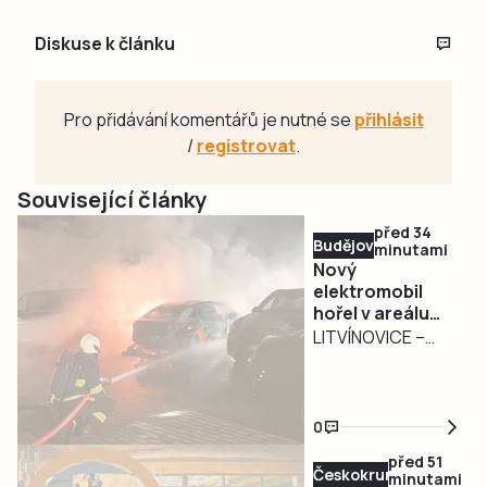
Diskuse k článku
Pro přidávání komentářů je nutné se
přihlásit
/
registrovat
.
Související články
před 34
Budějovicko
minutami
Nový
elektromobil
hořel v areálu
autosalonu v
LITVÍNOVICE –
Litvínovicích
Požár nového
elektromobilu
zaměstnal ve
0
čtvrtek 7. srpna
před 51
nad ránem
Českokrumlovsko
minutami