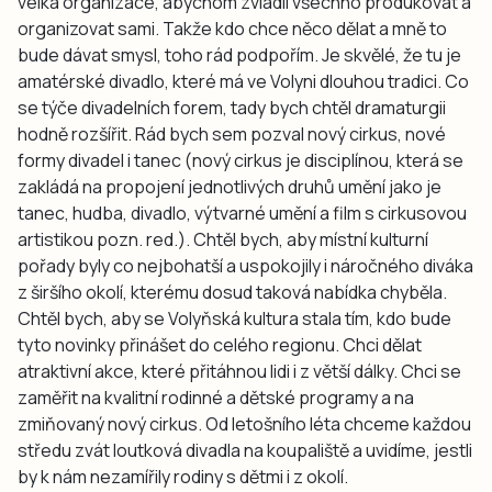
velká organizace, abychom zvládli všechno produkovat a
organizovat sami. Takže kdo chce něco dělat a mně to
bude dávat smysl, toho rád podpořím. Je skvělé, že tu je
amatérské divadlo, které má ve Volyni dlouhou tradici. Co
se týče divadelních forem, tady bych chtěl dramaturgii
hodně rozšířit. Rád bych sem pozval nový cirkus, nové
formy divadel i tanec (nový cirkus je disciplínou, která se
zakládá na propojení jednotlivých druhů umění jako je
tanec, hudba, divadlo, výtvarné umění a film s cirkusovou
artistikou pozn. red.). Chtěl bych, aby místní kulturní
pořady byly co nejbohatší a uspokojily i náročného diváka
z širšího okolí, kterému dosud taková nabídka chyběla.
Chtěl bych, aby se Volyňská kultura stala tím, kdo bude
tyto novinky přinášet do celého regionu. Chci dělat
atraktivní akce, které přitáhnou lidi i z větší dálky. Chci se
zaměřit na kvalitní rodinné a dětské programy a na
zmiňovaný nový cirkus. Od letošního léta chceme každou
středu zvát loutková divadla na koupaliště a uvidíme, jestli
by k nám nezamířily rodiny s dětmi i z okolí.