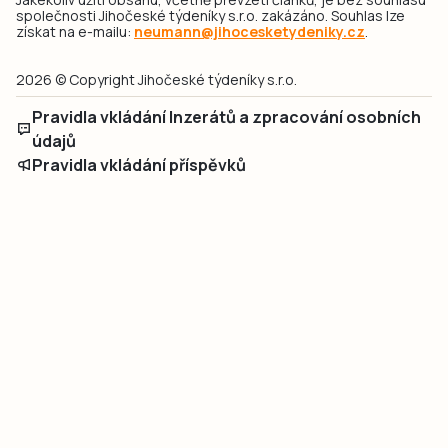
společnosti Jihočeské týdeníky s.r.o. zakázáno. Souhlas lze
získat na e-mailu:
neumann@jihocesketydeniky.cz
.
2026 © Copyright Jihočeské týdeníky s.r.o.
Pravidla vkládání Inzerátů a zpracování osobních
údajů
Pravidla vkládání příspěvků
Hlavním cílem projektu „Nový vizuál webových stránek pro Jihočeské
týdeníky s.r.o." je optimalizace vizuálního stylu stávající značky a
modernizace grafického designu webu
jcted.cz
. Akcentována je funkčnost
uživatelského rozhraní webu, aby se stal moderním a přehledným zdrojem
důležitých a ověřených informací pro veřejnost. Projekt má zvýšit efektivitu a
zabezpečení poskytovaných služeb.
Projekt byl spolufinancován Evropskou unií z nástroje NextGenerationEU.