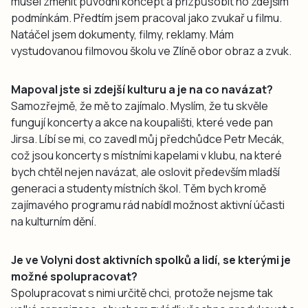
musel změnit původní koncept a přizpůsobit ho zdejším
podmínkám. Předtím jsem pracoval jako zvukař u filmu.
Natáčel jsem dokumenty, filmy, reklamy. Mám
vystudovanou filmovou školu ve Zlíně obor obraz a zvuk.
Mapoval jste si zdejší kulturu a je na co navázat?
Samozřejmě, že mě to zajímalo. Myslím, že tu skvěle
fungují koncerty a akce na koupališti, které vede pan
Jirsa. Líbí se mi, co zavedl můj předchůdce Petr Mecák,
což jsou koncerty s místními kapelami v klubu, na které
bych chtěl nejen navázat, ale oslovit především mladší
generaci a studenty místních škol. Těm bych kromě
zajímavého programu rád nabídl možnost aktivní účasti
na kulturním dění.
Je ve Volyni dost aktivních spolků a lidí, se kterými je
možné spolupracovat?
Spolupracovat s nimi určitě chci, protože nejsme tak