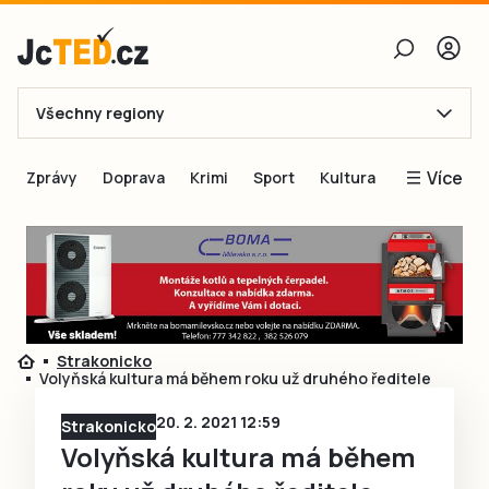
Všechny regiony
E-mail
Více
Zprávy
Doprava
Krimi
Sport
Kultura
Heslo
Blogy
Obnovit heslo
Inspirace
Čtenáři píší
Přihlásit se
Speciální přílohy
Strakonicko
Přihlásit se přes Facebook
Inzerce
Volyňská kultura má během roku už druhého ředitele
Ještě nemám účet, chci se
Registrovat
20. 2. 2021 12:59
Strakonicko
Volyňská kultura má během