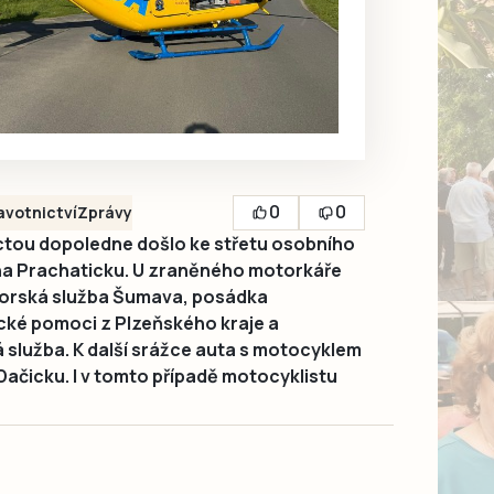
0
0
avotnictví
Zprávy
tou dopoledne došlo ke střetu osobního
 na Prachaticku. U zraněného motorkáře
Horská služba Šumava, posádka
cké pomoci z Plzeňského kraje a
služba. K další srážce auta s motocyklem
ačicku. I v tomto případě motocyklistu