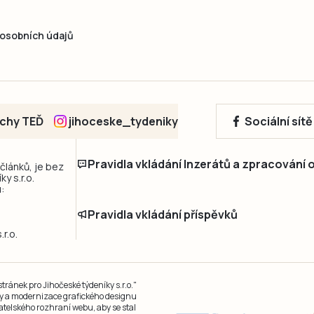
osobních údajů
echy TEĎ
jihoceske_tydeniky
Sociální sít
Pravidla vkládání Inzerátů a zpracování
 článků, je bez
y s.r.o.
:
Pravidla vkládání příspěvků
r.o.
ránek pro Jihočeské týdeníky s.r.o."
čky a modernizace grafického designu
atelského rozhraní webu, aby se stal