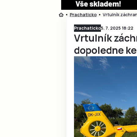
Prachaticko
Vrtulník záchra
Prachaticko
5. 7. 2025 18:22
Vrtulník zách
dopoledne k