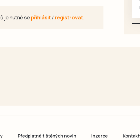
mazlivé, ihned k odběru.
ů je nutné se
přihlásit
/
registrovat
.
ny
Předplatné tištěných novin
Inzerce
Kontakt