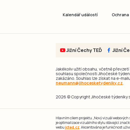
Kalendář událostí
Ochrana 
Jižní Čechy TEĎ
Jižní Č
Jakékoliv užití obsahu, včetně převzetí
souhlasu společnosti Jihočeské týdeník
zakázáno. Souhlas lze získat na e-mailu
neumann@jihocesketydeniky.cz
.
2026 © Copyright Jihočeské týdeníky s.
Hlavním cílem projektu „Nový vizuál webových st
je optimalizace vizuálního stylu stávající zna
webu
jcted.cz
. Akcentována je funkčnost uživ