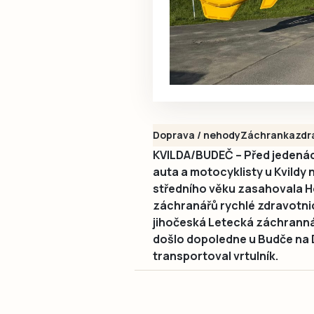
Doprava / nehody
Záchranka
zdr
KVILDA/BUDEČ – Před jedenác
auta a motocyklisty u Kvildy
středního věku zasahovala 
záchranářů rychlé zdravotni
jihočeská Letecká záchranná 
došlo dopoledne u Budče na D
transportoval vrtulník.