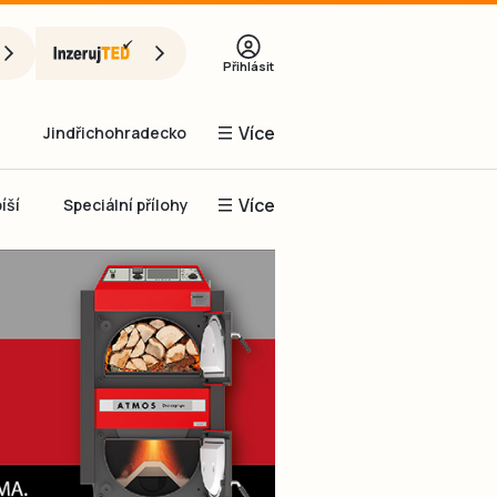
Přihlásit
Více
Jindřichohradecko
Více
íší
Speciální přílohy
Prachaticko
Inzerce
Obnovit heslo
řihlásit se
it se přes Facebook
čet, chci se
Registrovat