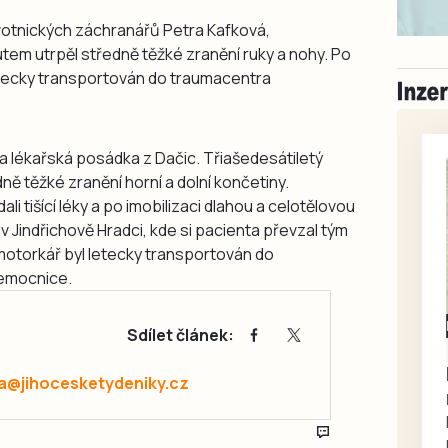
votnických záchranářů Petra Kafková,
utem utrpěl středně těžké zranění ruky a nohy. Po
tecky transportován do traumacentra
 lékařská posádka z Dačic. Třiašedesátiletý
ně těžké zranění horní a dolní končetiny.
podali tišící léky a po imobilizaci dlahou a celotělovou
 v Jindřichově Hradci, kde si pacienta převzal tým
motorkář byl letecky transportován do
emocnice.
Milevsko
Sdílet článek:
Zdarma / za odvoz
Daruji do dobrých
a@jihocesketydeniky.cz
rukou kotě
Daruji do dobrých rukou
kotě-kočka, odčervené,