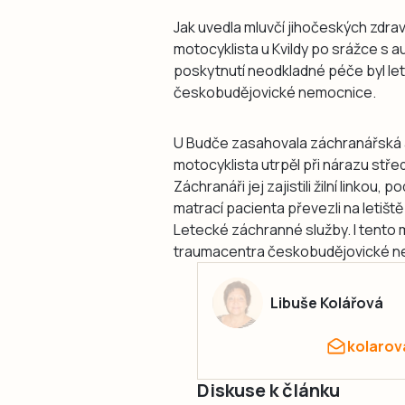
Jak uvedla mluvčí jihočeských zdra
motocyklista u Kvildy po srážce s a
poskytnutí neodkladné péče byl le
českobudějovické nemocnice.
U Budče zasahovala záchranářská a
motocyklista utrpěl při nárazu střed
Záchranáři jej zajistili žilní linkou, 
matrací pacienta převezli na letiště
Letecké záchranné služby. I tento 
traumacentra českobudějovické n
Libuše Kolářová
kolarov
Diskuse k článku