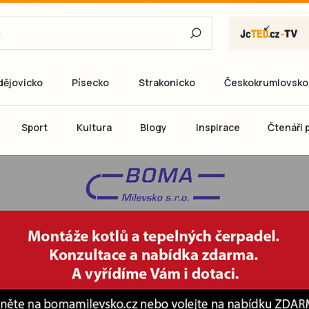
dějovicko
Písecko
Strakonicko
Českokrumlovsko
E-mail
Sport
Kultura
Blogy
Inspirace
Čtenáři p
Heslo
P
Přihlás
Ještě nemám ú