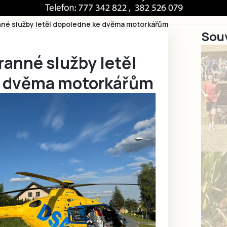
nné služby letěl dopoledne ke dvěma motorkářům
Souv
ranné služby letěl
e dvěma motorkářům