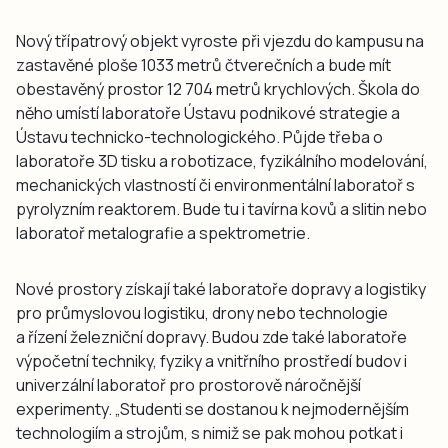
Nový třípatrový objekt vyroste při vjezdu do kampusu na
zastavěné ploše 1033 metrů čtverečních a bude mít
obestavěný prostor 12 704 metrů krychlových. Škola do
něho umístí laboratoře Ústavu podnikové strategie a
Ústavu technicko-technologického. Půjde třeba o
laboratoře 3D tisku a robotizace, fyzikálního modelování,
mechanických vlastností či environmentální laboratoř s
pyrolyzním reaktorem. Bude tu i tavírna kovů a slitin nebo
laboratoř metalografie a spektrometrie.
Nové prostory získají také laboratoře dopravy a logistiky
pro průmyslovou logistiku, drony nebo technologie
a řízení železniční dopravy. Budou zde také laboratoře
výpočetní techniky, fyziky a vnitřního prostředí budov i
univerzální laboratoř pro prostorově náročnější
experimenty. „Studenti se dostanou k nejmodernějším
technologiím a strojům, s nimiž se pak mohou potkat i