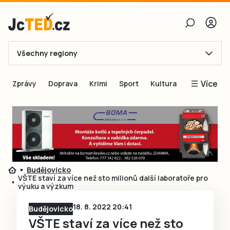
Všechny regiony
E-mail
Více
Zprávy
Doprava
Krimi
Sport
Kultura
Heslo
Blogy
Obnovit heslo
Inspirace
Čtenáři píší
Přihlásit se
Speciální přílohy
Budějovicko
Přihlásit se přes Facebook
Inzerce
VŠTE staví za více než sto milionů další laboratoře pro
výuku a výzkum
Ještě nemám účet, chci se
Registrovat
18. 8. 2022 20:41
Budějovicko
VŠTE staví za více než sto