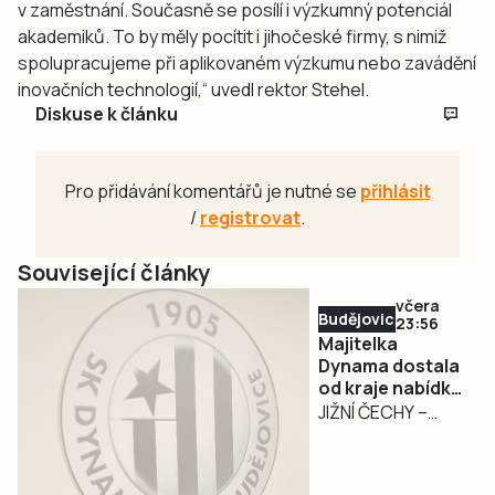
v zaměstnání. Současně se posílí i výzkumný potenciál
akademiků. To by měly pocítit i jihočeské firmy, s nimiž
spolupracujeme při aplikovaném výzkumu nebo zavádění
inovačních technologií,“ uvedl rektor Stehel.
Diskuse k článku
Pro přidávání komentářů je nutné se
přihlásit
/
registrovat
.
Související články
včera
Budějovicko
23:56
Majitelka
Dynama dostala
od kraje nabídku
na odkup akcií za
JIŽNÍ ČECHY –
32,55 milionu
Jihočeský kraj ve
středu 5. srpna
předložil majitelce