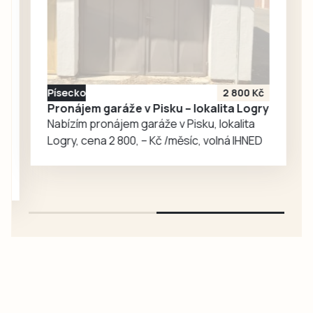
velvyslanec
Nicholas Merrick,
který tuto
památku obdivuje
a opakovaně už do
Písecko
2 800 Kč
Vyššího Brodu
Pronájem garáže v Pisku – lokalita Logry
zavítal, ale i
Nabízím pronájem garáže v Pisku, lokalita
geofyzik a
Logry, cena 2 800, – Kč /měsíc, volná IHNED
badatel…