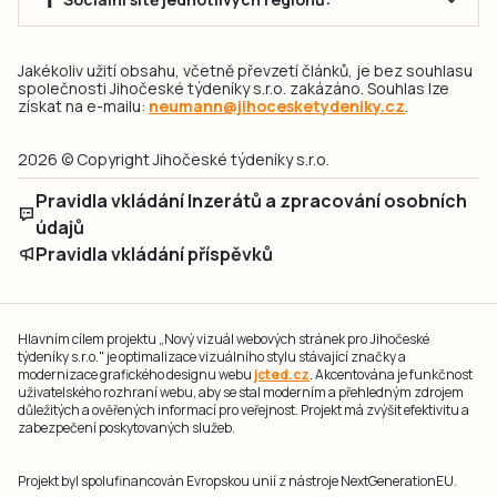
Jakékoliv užití obsahu, včetně převzetí článků, je bez souhlasu
společnosti Jihočeské týdeníky s.r.o. zakázáno. Souhlas lze
získat na e-mailu:
neumann@jihocesketydeniky.cz
.
2026 © Copyright Jihočeské týdeníky s.r.o.
Pravidla vkládání Inzerátů a zpracování osobních
údajů
Pravidla vkládání příspěvků
Hlavním cílem projektu „Nový vizuál webových stránek pro Jihočeské
týdeníky s.r.o." je optimalizace vizuálního stylu stávající značky a
modernizace grafického designu webu
jcted.cz
. Akcentována je funkčnost
uživatelského rozhraní webu, aby se stal moderním a přehledným zdrojem
důležitých a ověřených informací pro veřejnost. Projekt má zvýšit efektivitu a
zabezpečení poskytovaných služeb.
Projekt byl spolufinancován Evropskou unií z nástroje NextGenerationEU.