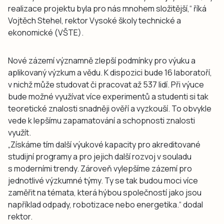
realizace projektu byla pro nás mnohem složitější,“ říká
Vojtěch Stehel, rektor Vysoké školy technické a
ekonomické (VŠTE).
Nové zázemí významně zlepší podmínky pro výuku a
aplikovaný výzkum a vědu. K dispozici bude 16 laboratoří,
v nichž může studovat či pracovat až 537 lidí. Při výuce
bude možné využívat více experimentů a studenti si tak
teoretické znalosti snadněji ověří a vyzkouší. To obvykle
vede k lepšímu zapamatování a schopnosti znalosti
využít.
„Získáme tím další výukové kapacity pro akreditované
studijní programy a pro jejich další rozvoj v souladu
s moderními trendy. Zároveň vylepšíme zázemí pro
jednotlivé výzkumné týmy. Ty se tak budou moci více
zaměřit na témata, která hýbou společností jako jsou
například odpady, robotizace nebo energetika.“ dodal
rektor.