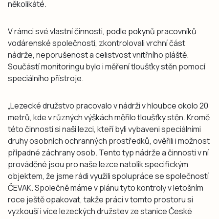
několikáté.
V rámci své vlastní činnosti, podle pokynů pracovníků
vodárenské společnosti, zkontrolovali vrchní část
nádrže, neporušenost a celistvost vnitřního pláště.
Součástí monitoringu bylo i měření tloušťky stěn pomocí
speciálního přístroje.
„Lezecké družstvo pracovalo v nádrži v hloubce okolo 20
metrů, kde v různých výškách měřilo tloušťky stěn. Kromě
této činnosti si naši lezci, kteří byli vybaveni speciálními
druhy osobních ochranných prostředků, ověřili i možnost
případné záchrany osob. Tento typ nádrže a činnosti v ní
prováděné jsou pro naše lezce natolik specifickým
objektem, že jsme rádi využili spolupráce se společností
ČEVAK. Společně máme v plánu tyto kontroly v letošním
roce ještě opakovat, takže práci v tomto prostoru si
vyzkouší i více lezeckých družstev ze stanice České