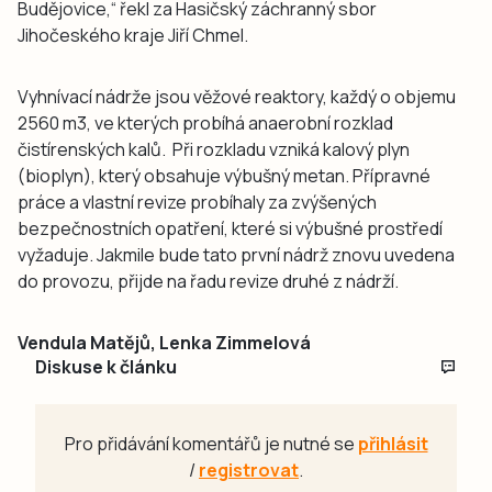
Budějovice,“ řekl za Hasičský záchranný sbor
Jihočeského kraje Jiří Chmel.
Vyhnívací nádrže jsou věžové reaktory, každý o objemu
2560 m3, ve kterých probíhá anaerobní rozklad
čistírenských kalů. Při rozkladu vzniká kalový plyn
(bioplyn), který obsahuje výbušný metan. Přípravné
práce a vlastní revize probíhaly za zvýšených
bezpečnostních opatření, které si výbušné prostředí
vyžaduje. Jakmile bude tato první nádrž znovu uvedena
do provozu, přijde na řadu revize druhé z nádrží.
Vendula Matějů, Lenka Zimmelová
Diskuse k článku
Pro přidávání komentářů je nutné se
přihlásit
/
registrovat
.