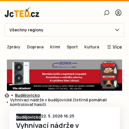
Všechny regiony
E-mail
Více
Zprávy
Doprava
Krimi
Sport
Kultura
Heslo
Blogy
Obnovit heslo
Inspirace
Čtenáři píší
Přihlásit se
Speciální přílohy
Budějovicko
Přihlásit se přes Facebook
Inzerce
Vyhnívací nádrže v budějovické čistírně pomáhali
kontrolovat hasiči
Ještě nemám účet, chci se
Registrovat
22. 5. 2026 16:25
Budějovicko
Vyhnívací nádrže v