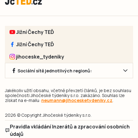
Jižní Čechy TEĎ
Jižní Čechy TEĎ
jihoceske_tydeniky
Sociální sítě jednotlivých regionů:
Jakékoliv užití obsahu, včetně převzetí článků, je bez souhlasu
společnosti Jihočeské týdeníky s.r.o. zakázáno. Souhlas lze
získat na e-mailu:
neumann@jihocesketydeniky.cz
.
2026 © Copyright Jihočeské týdeníky s.r.o.
Pravidla vkládání Inzerátů a zpracování osobních
údajů