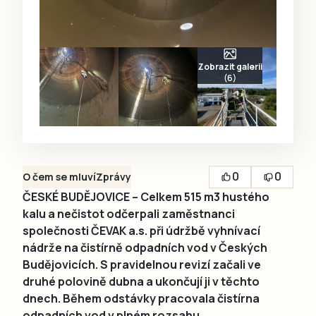
Zobrazit galerii
(6)
0
0
O čem se mluví
Zprávy
ČESKÉ BUDĚJOVICE – Celkem 515 m3 hustého
kalu a nečistot odčerpali zaměstnanci
společnosti ČEVAK a.s. při údržbě vyhnívací
nádrže na čistírně odpadních vod v Českých
Budějovicích. S pravidelnou revizí začali ve
druhé polovině dubna a ukončují ji v těchto
dnech. Během odstávky pracovala čistírna
odpadních vod v plném rozsahu.