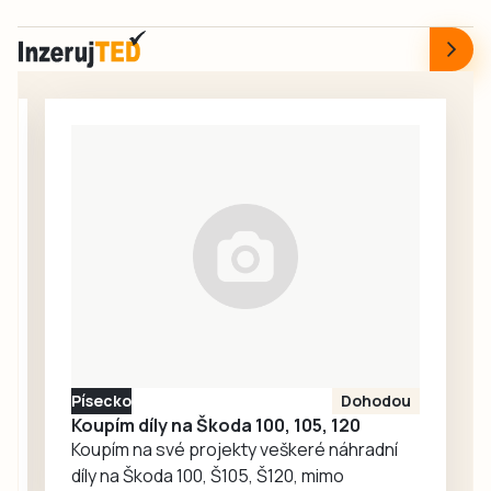
seniory. Nově
Lužnicí a hraničním
zrekonstruovaný
přechodem v
dvorek u
Halámkách
Infocentra pro
regulovat
seniory nabízí
semafory. Opravy
bezbariérový
mají podle plánu
přístup, novou
trvat až do 28.
dlažbu, lavičky i
listopadu.
květinovou
výzdobu. Vzniklo
tak příjemné místo
pro každodenní
setkávání,
odpočinek i
společné aktivity.
Písecko
Dohodou
Koupím díly na Škoda 100, 105, 120
Koupím na své projekty veškeré náhradní
díly na Škoda 100, Š105, Š120, mimo