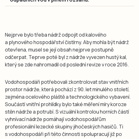
Nejprve bylo třeba nádrž odpojit od kalového
a plynového hospodářství čistírny. Aby mohla být nádrž
otevřena, musel se její obsah nejprve postupně
odčerpat. Teprve poté byl z nádrže vyvezen hustý kal,
který se zde nahromadil od poslední revize v roce 2016.
Vodohospodáři potřebovali zkontrolovat stav vnitřních
prostor nádrže, která pochází z 90. let minulého století,
zejména ocelového pláště a technologického vybavení.
Součástí vnitřní prohlídky bylo také měření míry koroze
stěn nádrže a potrubí. S vizuální kontrolou horních částí
vyhnívací nádrže pomáhají vodohospodářům
profesionální lezecké skupiny jihočeských hasičů. Ti
s vodohospodáři při této činnosti spolupracují již po