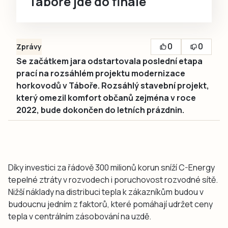
Táboře jde do finále
0
0
Zprávy
Se začátkem jara odstartovala poslední etapa
prací na rozsáhlém projektu modernizace
horkovodů v Táboře. Rozsáhlý stavební projekt,
který omezil komfort občanů zejména v roce
2022, bude dokončen do letních prázdnin.
Díky investici za řádově 300 milionů korun sníží C-Energy
tepelné ztráty v rozvodech i poruchovost rozvodné sítě.
Nižší náklady na distribuci tepla k zákazníkům budou v
budoucnu jedním z faktorů, které pomáhají udržet ceny
tepla v centrálním zásobování na uzdě.