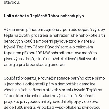
stavbou.
Uhlí a dehet v Teplárně Tábor nahradí plyn
Významným přínosem zejména z pohledu dopadů výroby
tepla na životní prostředí je nahrazení uhelného kotle a tří
dehtových kotlů za moderní plynové zdroje v areálu
bývalé Teplárny Tábor. Původní zdroje o celkovém
tepelném příkonu 199 MW nahradí soustava menších
plynových zdrojů, které umožní efektivněji řídit výrobu
energie pro táborskou aglomeraci.
Součástí projektu je rovněž instalace parního kotle přímo
u jednoho z odběratelů páry a demontáž a demolice
všech dalších zařízení a staveb v areálu bývalé Teplárny
Tábor, které brání instalaci nových zdrojů. Součástí
projektu je i vybudování plynovodní přípojky v celkové
délce 1 300 metrů. Přípojka z vysokotlakého plynovodu