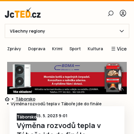
Všechny regiony
E-mail
Více
Zprávy
Doprava
Krimi
Sport
Kultura
Heslo
Blogy
Obnovit heslo
Inspirace
Čtenáři píší
Přihlásit se
Speciální přílohy
Táborsko
Přihlásit se přes Facebook
Inzerce
Výměna rozvodů tepla v Táboře jde do finále
Ještě nemám účet, chci se
Registrovat
15. 5. 2023 9:01
Táborsko
Výměna rozvodů tepla v