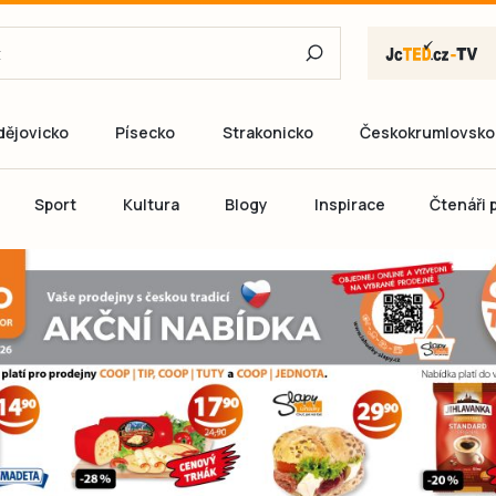
dějovicko
Písecko
Strakonicko
Českokrumlovsko
E-mail
Sport
Kultura
Blogy
Inspirace
Čtenáři p
Heslo
P
Přihlás
Ještě nemám ú