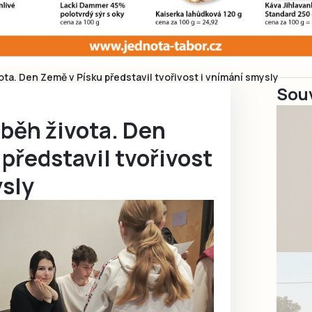
ta. Den Země v Písku představil tvořivost i vnímání smysly
Souv
oběh života. Den
představil tvořivost
ysly