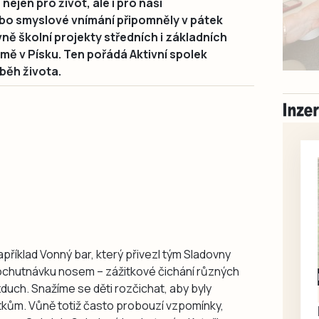
nejen pro život, ale i pro naši
bo smyslové vnímání připomněly v pátek
ně školní projekty středních i základních
mě v Písku. Ten pořádá Aktivní spolek
běh života.
apříklad Vonný bar, který přivezl tým Sladovny
 ochutnávku nosem – zážitkové čichání různých
Milevsko
zduch. Snažíme se děti rozčichat, aby byly
Zdarma / za odvoz
itkům. Vůně totiž často probouzí vzpomínky,
Daruji do dobrých