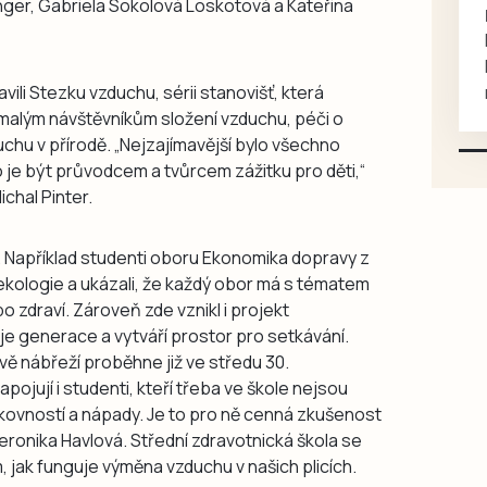
Langer, Gabriela Sokolová Loskotová a Kateřina
rukou kotě
Daruji do dobrých rukou
kotě-kočka, odčervené,
ili Stezku vzduchu, sérii stanovišť, která
mazlivé, ihned k odběru.
a malým návštěvníkům složení vzduchu, péči o
chu v přírodě. „Nejzajímavější bylo všechno
to je být průvodcem a tvůrcem zážitku pro děti,“
chal Pinter.
y. Například studenti oboru Ekonomika dopravy z
ekologie a ukázali, že každý obor má s tématem
o zdraví. Zároveň zde vznikl i projekt
e generace a vytváří prostor pro setkávání.
vě nábřeží proběhne již ve středu 30.
pojují i studenti, kteří třeba ve škole nejsou
ikovností a nápady. Je to pro ně cenná zkušenost
Veronika Havlová. Střední zdravotnická škola se
, jak funguje výměna vzduchu v našich plicích.