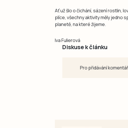
Ať už šlo o čichání, sázení rostlin,
plíce, všechny aktivity měly jedno 
planetě, na které žijeme.
Iva Fulierová
Diskuse k článku
Pro přidávání komentář