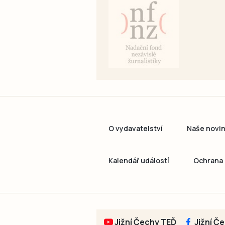
O vydavatelství
Naše novi
Kalendář událostí
Ochrana 
Jižní Čechy TEĎ
Jižní Č