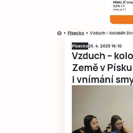
Písecko
Vzduch – koloběh živo
Písecko
25. 4. 2025 16:10
Vzduch – kol
Země v Písku 
i vnímání sm