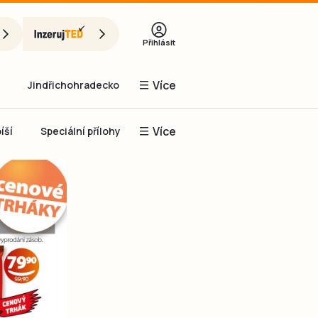
Přihlásit
Více
Jindřichohradecko
Více
íší
Speciální přílohy
Prachaticko
Inzerce
Obnovit heslo
řihlásit se
it se přes Facebook
čet, chci se
Registrovat