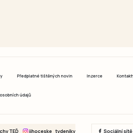
ny
Předplatné tištěných novin
Inzerce
Kontakt
osobních údajů
echy TEĎ
jihoceske_tydeniky
Sociální sít