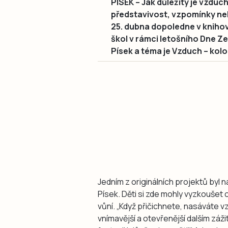
PÍSEK – Jak důležitý je vzduch 
představivost, vzpomínky ne
25. dubna dopoledne v knihov
škol v rámci letošního Dne Ze
Písek a téma je Vzduch – kolo
Jedním z originálních projektů byl n
Písek. Děti si zde mohly vyzkoušet
vůní. „Když přičichnete, nasáváte v
vnímavější a otevřenější dalším záž