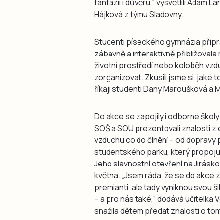
fantazii i důvěru,“ vysvětlili Adam 
Hájková z týmu Sladovny.
Studenti píseckého gymnázia připrav
zábavně a interaktivně přibližoval
životní prostředí nebo koloběh vzdu
zorganizovat. Zkusili jsme si, jaké 
říkají studenti Dany Maroušková a Mi
Do akce se zapojily i odborné škol
SOŠ a SOU prezentovali znalosti z 
vzduchu co do činění – od dopravy p
studentského parku, který propojuj
Jeho slavnostní otevření na Jirásko
května. „Jsem ráda, že se do akce za
premianti, ale tady vyniknou svou š
– a pro nás také,“ dodává učitelka 
snažila dětem předat znalosti o tom