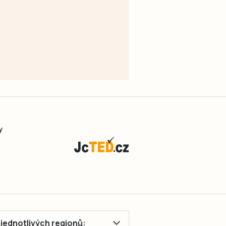
y
ě jednotlivých regionů: