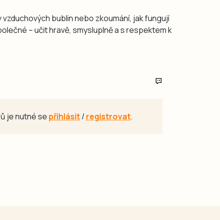
 lov vzduchových bublin nebo zkoumání, jak fungují
společné – učit hravě, smysluplně a s respektem k
ů je nutné se
přihlásit
/
registrovat
.