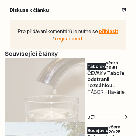
Diskuse k článku
Pro přidávání komentářů je nutné se
přihlásit
/
registrovat
.
Související články
včera
Táborsko
20:51
ČEVAK v Táboře
odstranil
rozsáhlou
havárii a v půl
TÁBOR – Havárie
osmé spustil
vodovodu, po
vodu
které se dnes
odpoledne ocitla
0
bez vody zhruba
včera
třetina města v
Budějovicko
20:25
severní části