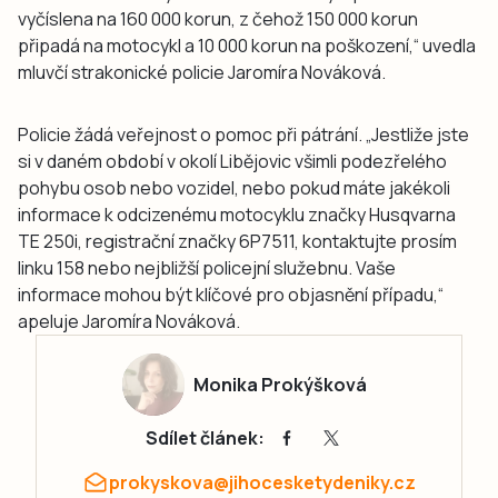
vyčíslena na 160 000 korun, z čehož 150 000 korun
připadá na motocykl a 10 000 korun na poškození,“ uvedla
mluvčí strakonické policie Jaromíra Nováková.
Policie žádá veřejnost o pomoc při pátrání. „Jestliže jste
si v daném období v okolí Libějovic všimli podezřelého
pohybu osob nebo vozidel, nebo pokud máte jakékoli
informace k odcizenému motocyklu značky Husqvarna
TE 250i, registrační značky 6P7511, kontaktujte prosím
linku 158 nebo nejbližší policejní služebnu. Vaše
informace mohou být klíčové pro objasnění případu,“
apeluje Jaromíra Nováková.
Monika Prokýšková
Sdílet článek:
prokyskova@jihocesketydeniky.cz