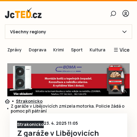
Všechny regiony
E-mail
Více
Zprávy
Doprava
Krimi
Sport
Kultura
Heslo
Blogy
Obnovit heslo
Inspirace
Čtenáři píší
Přihlásit se
Speciální přílohy
Strakonicko
Přihlásit se přes Facebook
Inzerce
Z garáže v Libějovicích zmizela motorka. Policie žádá o
pomoc při pátrání
Ještě nemám účet, chci se
Registrovat
23. 4. 2025 11:05
Strakonicko
Z garáže v Libějovicích