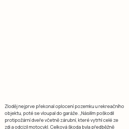
Zloděj nejprve překonal oplocení pozemku u rekreačního
objektu, poté se vloupal do garáže. „Násilím poškodil
protipožární dveře včetně zárubní, které vytrhl celé ze
zdi a odcizil motocykl. Celková škoda byla předběžně