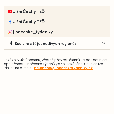
Jižní Čechy TEĎ
Jižní Čechy TEĎ
jihoceske_tydeniky
Sociální sítě jednotlivých regionů:
Jakékoliv užití obsahu, včetně převzetí článků, je bez souhlasu
společnosti Jihočeské týdeníky s.r.o. zakázáno. Souhlas lze
získat na e-mailu:
neumann@jihocesketydeniky.cz
.
2026 © Copyright Jihočeské týdeníky s.r.o.
Pravidla vkládání Inzerátů a zpracování osobních
údajů
Pravidla vkládání příspěvků