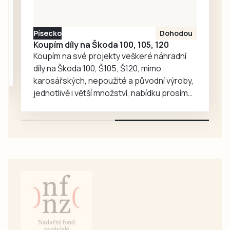
oplátku vyprávějí
zajímavé příběhy.
Písecko
Dohodou
Koupím díly na Škoda 100, 105, 120
Koupím na své projekty veškeré náhradní
díly na Škoda 100, Š105, Š120, mimo
karosářských, nepoužité a původní výroby,
jednotlivě i větší množství, nabídku prosím
pouze na e-mail: svorpi@seznam.cz.