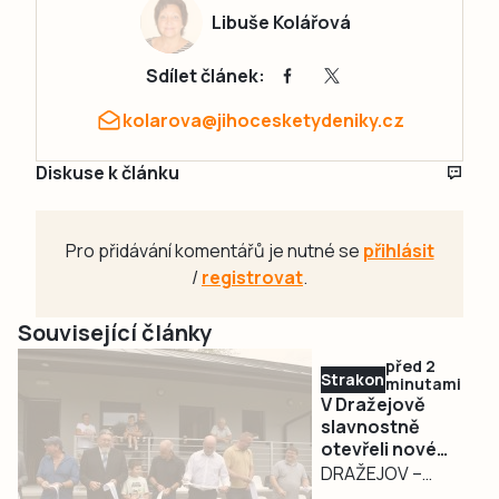
Libuše Kolářová
Sdílet článek:
kolarova@jihocesketydeniky.cz
Diskuse k článku
Pro přidávání komentářů je nutné se
přihlásit
/
registrovat
.
Související články
před 2
Strakonicko
minutami
V Dražejově
slavnostně
otevřeli nové
fotbalové
DRAŽEJOV –
kabiny. Oslavy