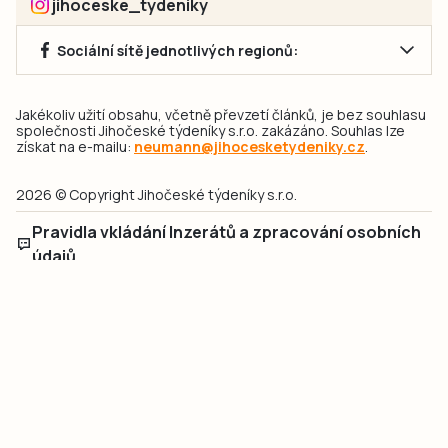
jihoceske_tydeniky
Sociální sítě jednotlivých regionů:
Jakékoliv užití obsahu, včetně převzetí článků, je bez souhlasu
společnosti Jihočeské týdeníky s.r.o. zakázáno. Souhlas lze
získat na e-mailu:
neumann@jihocesketydeniky.cz
.
2026 © Copyright Jihočeské týdeníky s.r.o.
Pravidla vkládání Inzerátů a zpracování osobních
údajů
Pravidla vkládání příspěvků
Hlavním cílem projektu „Nový vizuál webových stránek pro Jihočeské
týdeníky s.r.o." je optimalizace vizuálního stylu stávající značky a
modernizace grafického designu webu
jcted.cz
. Akcentována je funkčnost
uživatelského rozhraní webu, aby se stal moderním a přehledným zdrojem
důležitých a ověřených informací pro veřejnost. Projekt má zvýšit efektivitu a
zabezpečení poskytovaných služeb.