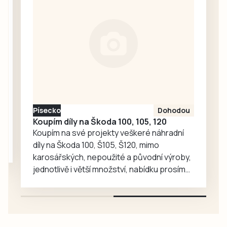
seniory znovu
zavítaly děti z
dětské skupiny
Jesličky Milísek.
Děti přinášejí do
života seniorů
radost, ti jim na
oplátku vyprávějí
zajímavé příběhy.
Písecko
Dohodou
Koupím díly na Škoda 100, 105, 120
Koupím na své projekty veškeré náhradní
díly na Škoda 100, Š105, Š120, mimo
karosářských, nepoužité a původní výroby,
jednotlivě i větší množství, nabídku prosím
pouze na e-mail: svorpi@seznam.cz.