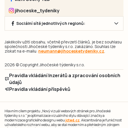
jihoceske_tydeniky
Sociální sítě jednotlivých regionů:
Jakékoliv užití obsahu, včetně převzetí článků, je bez souhlasu
společnosti Jihočeské týdeníky s.r.o. zakázáno. Souhlas lze
získat na e-mailu:
neumann@jihocesketydeniky.cz
.
2026 © Copyright Jihočeské týdeníky s.r.o.
Pravidla vkládání Inzerátů a zpracování osobních
údajů
Pravidla vkládání příspěvků
Hlavním cílem projektu „Nový vizuál webových stránek pro Jihočeské
týdeníky s.r.o." je optimalizace vizuálního stylu stávající značky a
modernizace grafického designu webu
jcted.cz
. Akcentována je funkčnost
uživatelského rozhraní webu, aby se stal moderním a přehledným zdrojem