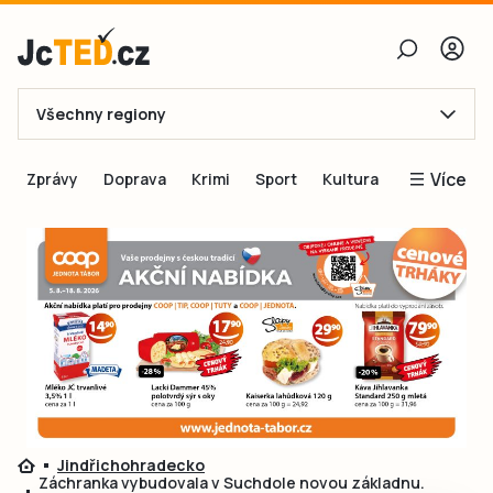
Všechny regiony
E-mail
Více
Zprávy
Doprava
Krimi
Sport
Kultura
Heslo
Blogy
Obnovit heslo
Inspirace
Čtenáři píší
Přihlásit se
Speciální přílohy
Přihlásit se přes Facebook
Inzerce
Ještě nemám účet, chci se
Registrovat
Jindřichohradecko
Záchranka vybudovala v Suchdole novou základnu.