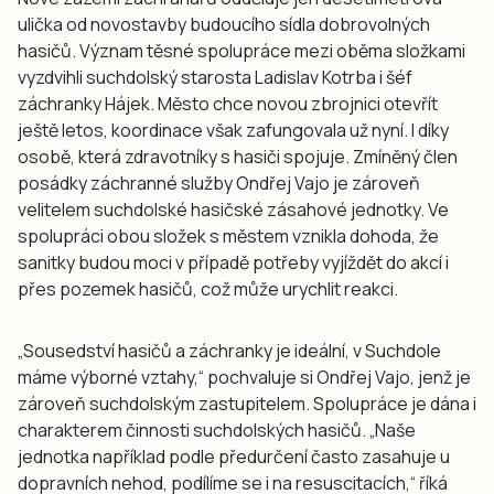
ulička od novostavby budoucího sídla dobrovolných
hasičů. Význam těsné spolupráce mezi oběma složkami
vyzdvihli suchdolský starosta Ladislav Kotrba i šéf
záchranky Hájek. Město chce novou zbrojnici otevřít
ještě letos, koordinace však zafungovala už nyní. I díky
osobě, která zdravotníky s hasiči spojuje. Zmíněný člen
posádky záchranné služby Ondřej Vajo je zároveň
velitelem suchdolské hasičské zásahové jednotky. Ve
spolupráci obou složek s městem vznikla dohoda, že
sanitky budou moci v případě potřeby vyjíždět do akcí i
přes pozemek hasičů, což může urychlit reakci.
„Sousedství hasičů a záchranky je ideální, v Suchdole
máme výborné vztahy,“ pochvaluje si Ondřej Vajo, jenž je
zároveň suchdolským zastupitelem. Spolupráce je dána i
charakterem činnosti suchdolských hasičů. „Naše
jednotka například podle předurčení často zasahuje u
dopravních nehod, podílíme se i na resuscitacích,“ říká