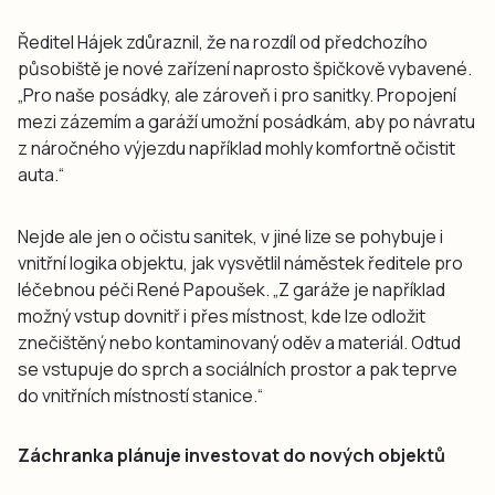
Ředitel Hájek zdůraznil, že na rozdíl od předchozího
působiště je nové zařízení naprosto špičkově vybavené.
„Pro naše posádky, ale zároveň i pro sanitky. Propojení
mezi zázemím a garáží umožní posádkám, aby po návratu
z náročného výjezdu například mohly komfortně očistit
auta.“
Nejde ale jen o očistu sanitek, v jiné lize se pohybuje i
vnitřní logika objektu, jak vysvětlil náměstek ředitele pro
léčebnou péči René Papoušek. „Z garáže je například
možný vstup dovnitř i přes místnost, kde lze odložit
znečištěný nebo kontaminovaný oděv a materiál. Odtud
se vstupuje do sprch a sociálních prostor a pak teprve
do vnitřních místností stanice.“
Záchranka plánuje investovat do nových objektů