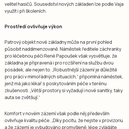
velitel hasičů. Sousedství nových základen lze podle Vaja
využít i při školeních.
Prostředí ovlivňuje výkon
Patrový objekt nové základny může na první pohled
působit naddimenzovaně. Náměstek ředitele záchranky
pro léčebnou péči René Papoušek však vysvětluje, že
základna je připravená i pro rozšíření na službu dvou
posádek, ale nejen to. „Robustnější zázemí je důležité
pro práci v mimořádných situacích,“ připomíná náměstek,
jenž má jako lékař s poskytováním péče v terénu
zkušenosti. „Větší prostory si vyžadují i nové sanitky, taky
auta se zvětšují.“
Komfort v novém zázemí však podle něj především
ovlivňuje kvalitu péče. „Díky pocitu, že nejste v provizoriu
a že zázemí je vybudováno promyšleně, lépe zvládáte