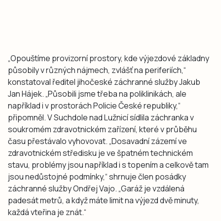
„Opouštíme provizorní prostory, kde výjezdové základny
působily v různých nájmech, zvlášť na periferiích,“
konstatoval ředitel jihočeské záchranné služby Jakub
Jan Hájek. „Působili jsme třeba na poliklinikách, ale
například i v prostorách Policie České republiky,“
připomněl. V Suchdole nad Lužnicí sídlila záchranka v
soukromém zdravotnickém zařízení, které v průběhu
času přestávalo vyhovovat. „Dosavadní zázemí ve
zdravotnickém středisku je ve špatném technickém
stavu, problémy jsou například i s topením a celkově tam
jsou nedůstojné podmínky,“ shrnuje člen posádky
záchranné služby Ondřej Vajo. „Garáž je vzdálená
padesát metrů, a když máte limit na výjezd dvě minuty,
každá vteřina je znát.“