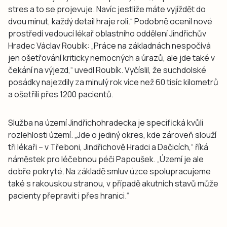
stres a to se projevuje. Navíc jestliže máte vyjíždět do
dvou minut, každý detail hraje roli.“ Podobně ocenil nové
prostředí vedoucí lékař oblastního oddělení Jindřichův
Hradec Václav Roubík: „Práce na základnách nespočívá
jen ošetřování kriticky nemocných a úrazů, ale jde také v
čekání na výjezd,“ uvedl Roubík. Vyčíslil, že suchdolské
posádky najezdily za minulý rok více než 60 tisíc kilometrů
a ošetřili přes 1200 pacientů.
Služba na území Jindřichohradecka je specifická kvůli
rozlehlosti území. „Jde o jediný okres, kde zároveň slouží
tři lékaři – v Třeboni, Jindřichově Hradci a Dačicích,“ říká
náměstek pro léčebnou péči Papoušek. „Území je ale
dobře pokryté. Na základě smluv úzce spolupracujeme
také s rakouskou stranou, v případě akutních stavů může
pacienty přepravit i přes hranici.“