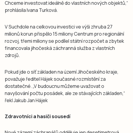
Chceme investovat ideálně do vlastních nových objektů,“
prohlásila Ivana Turková.
V Suchdole na celkovou investici ve výši zhruba 27
milionů korun přispělo 15 miliony Centrum pro regionální
rozvoj, třemi miliony se podílel státní rozpočet a zbytek
financovala jihočeská záchranná služba z vlastních
zdrojů.
Pokud jde o síť základen na území Jihočeského kraje,
považuje ředitel Hájek současné rozmístění za
dostatečné. „V budoucnu můžeme uvažovat o
navyšování počtu posádek, ale ze stávajících základen,“
řekl Jakub Jan Hájek
Zdravotníci a hasiči sousedí
Nové zázemí záchranářů odděluje jen desetimetrová