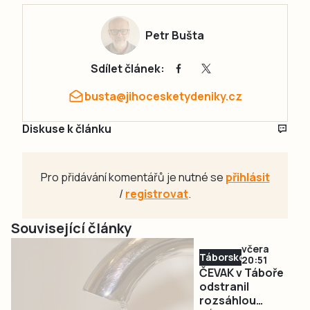
Petr Bušta
Sdílet článek:
busta@jihocesketydeniky.cz
Diskuse k článku
Pro přidávání komentářů je nutné se
přihlásit
/
registrovat
.
Související články
včera
Táborsko
20:51
ČEVAK v Táboře
odstranil
rozsáhlou