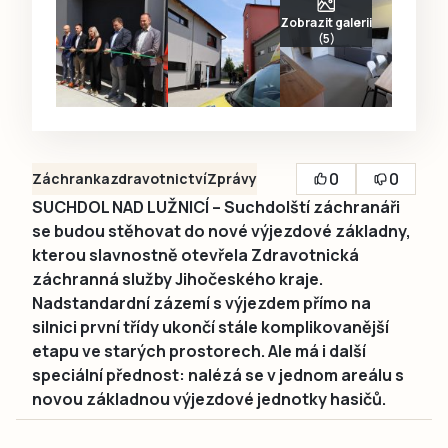
Zobrazit galerii
(5)
0
0
Záchranka
zdravotnictví
Zprávy
SUCHDOL NAD LUŽNICÍ – Suchdolští záchranáři
se budou stěhovat do nové výjezdové základny,
kterou slavnostně otevřela Zdravotnická
záchranná služby Jihočeského kraje.
Nadstandardní zázemí s výjezdem přímo na
silnici první třídy ukončí stále komplikovanější
etapu ve starých prostorech. Ale má i další
speciální přednost: nalézá se v jednom areálu s
novou základnou výjezdové jednotky hasičů.