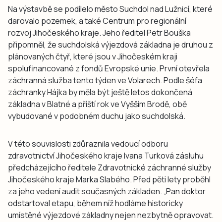
Na výstavbě se podílelo město Suchdol nad Lužnicí, které
darovalo pozemek, a také Centrum pro regionální
rozvoj Jihočeského kraje. Jeho ředitel Petr Bouška
připomněl, že suchdolská výjezdová základna je druhou z
plánovaných čtyř, které jsou v Jihočeském kraji
spolufinancované z fondů Evropské unie. První otevřela
záchranná služba tento týden ve Volarech. Podle šéfa
záchranky Hájka by měla být ještě letos dokončená
základna v Blatné a příští rok ve Vyšším Brodě, obě
vybudované v podobném duchu jako suchdolská.
V této souvislosti zdůraznila vedoucí odboru
zdravotnictví Jihočeského kraje Ivana Turková zásluhu
předcházejícího ředitele Zdravotnické záchranné služby
Jihočeského kraje Marka Slabého. Před pěti lety proběhl
za jeho vedení audit současných základen. „Pan doktor
odstartoval etapu, během níž hodláme historicky
umístěné výjezdové základny nejen nezbytně opravovat.