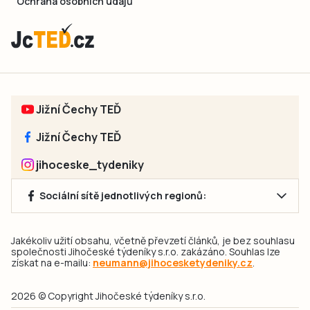
Ochrana osobních údajů
Jižní Čechy TEĎ
Jižní Čechy TEĎ
jihoceske_tydeniky
Sociální sítě jednotlivých regionů:
Jakékoliv užití obsahu, včetně převzetí článků, je bez souhlasu
společnosti Jihočeské týdeníky s.r.o. zakázáno. Souhlas lze
získat na e-mailu:
neumann@jihocesketydeniky.cz
.
2026 © Copyright Jihočeské týdeníky s.r.o.