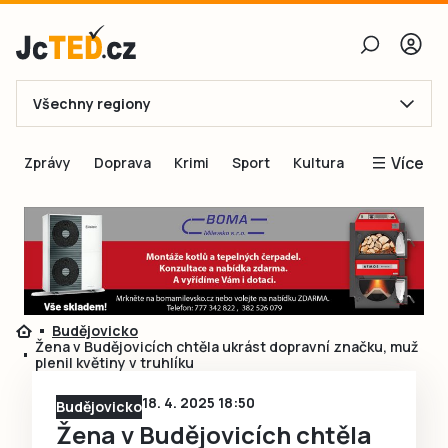
Všechny regiony
E-mail
Více
Zprávy
Doprava
Krimi
Sport
Kultura
Heslo
Blogy
Obnovit heslo
Inspirace
Čtenáři píší
Přihlásit se
Speciální přílohy
Budějovicko
Přihlásit se přes Facebook
Inzerce
Žena v Budějovicích chtěla ukrást dopravní značku, muž
plenil květiny v truhlíku
Ještě nemám účet, chci se
Registrovat
18. 4. 2025 18:50
Budějovicko
Žena v Budějovicích chtěla