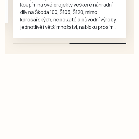
Koupím na své projekty veškeré náhradní
díly na Škoda 100, Š105, Š120, mimo
karosářských, nepoužité a původní výroby,
jednotlivě i větší množství, nabídku prosím
pouze na e-mail: svorpi@seznam.cz.