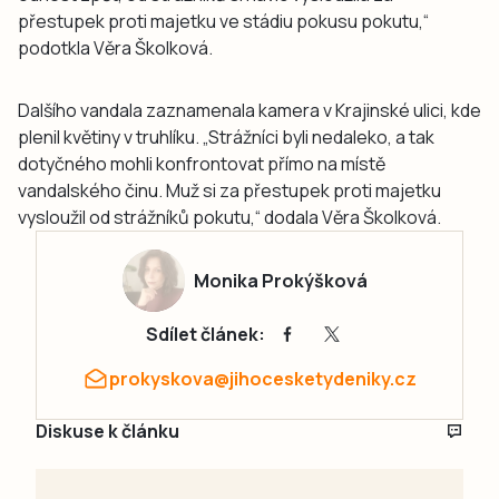
přestupek proti majetku ve stádiu pokusu pokutu,“
podotkla Věra Školková.
Dalšího vandala zaznamenala kamera v Krajinské ulici, kde
plenil květiny v truhlíku. „Strážníci byli nedaleko, a tak
dotyčného mohli konfrontovat přímo na místě
vandalského činu. Muž si za přestupek proti majetku
vysloužil od strážníků pokutu,“ dodala Věra Školková.
Monika Prokýšková
Sdílet článek:
prokyskova@jihocesketydeniky.cz
Diskuse k článku