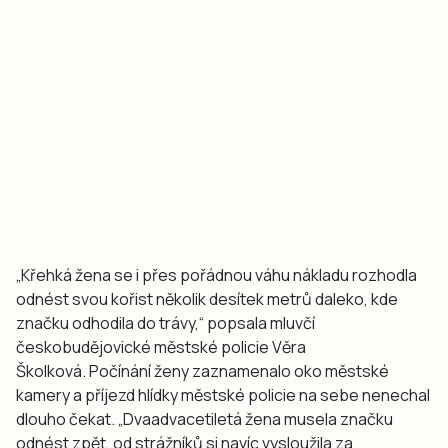
„Křehká žena se i přes pořádnou váhu nákladu rozhodla
odnést svou kořist několik desítek metrů daleko, kde
značku odhodila do trávy,“ popsala mluvčí
českobudějovické městské policie Věra
Školková. Počínání ženy zaznamenalo oko městské
kamery a příjezd hlídky městské policie na sebe nenechal
dlouho čekat. „Dvaadvacetiletá žena musela značku
odnést zpět, od strážníků si navíc vysloužila za