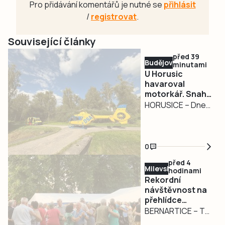
Pro přidávání komentářů je nutné se
přihlásit
/
registrovat
.
Související články
před 39
Budějovicko
minutami
U Horusic
havaroval
motorkář. Snaha
o jeho záchranu
HORUSICE – Dnes
byla bohužel
dopoledne zemřel
marná
na jihočeských
silnicích další
0
motorkář. Nehoda
před 4
se stala na silnici
Milevsko
hodinami
II/603 u Horusic na
Rekordní
Táborsku. Policie
návštěvnost na
přehlídce
provoz odkláněla
dechovek v
BERNARTICE – To
od Veselí nad
Bernarticích. Na
organizátoři