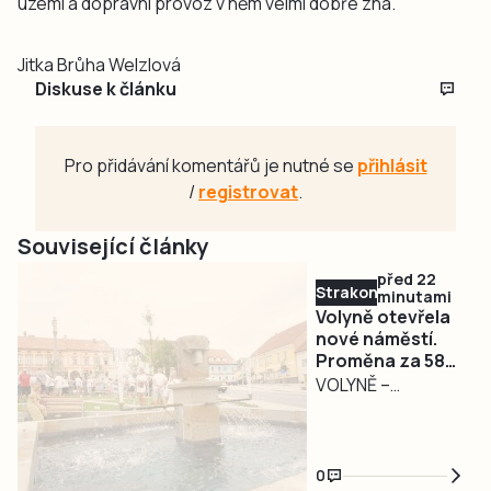
území a dopravní provoz v něm velmi dobře zná.
Jitka Brůha Welzlová
Diskuse k článku
Pro přidávání komentářů je nutné se
přihlásit
/
registrovat
.
Související články
před 22
Strakonicko
minutami
Volyně otevřela
nové náměstí.
Proměna za 58
milionů se
VOLYNĚ –
připravovala
Šestnáct let
šestnáct let
příprav završilo
slavnostní
0
otevření. Volyně v