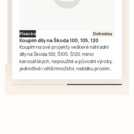
dostihoví koně a
ve Strunkovicích
nad Blanicí začne
tradiční pouť. Na
Kvildě pak ožijí
Písecko
Dohodou
dramatické
Koupím díly na Škoda 100, 105, 120
osudy…
Koupím na své projekty veškeré náhradní
díly na Škoda 100, Š105, Š120, mimo
karosářských, nepoužité a původní výroby,
jednotlivě i větší množství, nabídku prosím
pouze na e-mail: svorpi@seznam.cz.