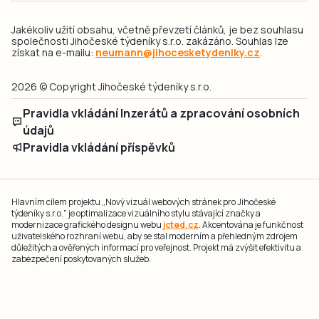
Jakékoliv užití obsahu, včetně převzetí článků, je bez souhlasu
společnosti Jihočeské týdeníky s.r.o. zakázáno. Souhlas lze
získat na e-mailu:
neumann@jihocesketydeniky.cz
.
2026 © Copyright Jihočeské týdeníky s.r.o.
Pravidla vkládání Inzerátů a zpracování osobních
údajů
Pravidla vkládání příspěvků
Hlavním cílem projektu „Nový vizuál webových stránek pro Jihočeské
týdeníky s.r.o." je optimalizace vizuálního stylu stávající značky a
modernizace grafického designu webu
jcted.cz
. Akcentována je funkčnost
uživatelského rozhraní webu, aby se stal moderním a přehledným zdrojem
důležitých a ověřených informací pro veřejnost. Projekt má zvýšit efektivitu a
zabezpečení poskytovaných služeb.
Projekt byl spolufinancován Evropskou unií z nástroje NextGenerationEU.