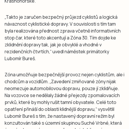
Krásnohorské.
„Takto je zaručen bezpečný průjezd cyklistů a logická
návaznost cyklistické dopravy. V souvislosti s tím tam
byla realizována přednost zprava včetně informativních
stop čar, které toto akcentují a Zóna 30. Tím dojde ke
zklidnění dopravy tak, jak je obvyklé a vhodné v
rezidenčních čtvrtích,“ uvedl náměstek primátorky
Lubomír Bureš.
Zóna umožňuje bezpečnější provoz nejen cyklistům, ale i
chodcům a vozidlům. „Zavedení zmiňované zóny nijak
neomezuje automobilovou dopravu, pouze jí zklidňuje.
Na vozovce se nedělaly žádné přejezdy zpomalovacích
prvků, které by mohly rušit tamní obyvatele. Celé toto
opatření přináší do oblasti klidnější dopravu,“ vysvětlil
Lubomír Bureš s tím, že nastavený dopravní režim byl
konzultován také s územní skupinou Suché Vrbné, která