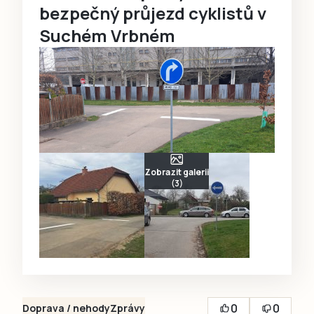
bezpečný průjezd cyklistů v
Suchém Vrbném
Zobrazit galerii
(3)
0
0
Doprava / nehody
Zprávy