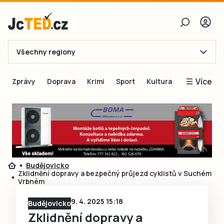
Všechny regiony
E-mail
Více
Zprávy
Doprava
Krimi
Sport
Kultura
Heslo
Blogy
Obnovit heslo
Inspirace
Čtenáři píší
Přihlásit se
Speciální přílohy
Budějovicko
Přihlásit se přes Facebook
Inzerce
Zklidnění dopravy a bezpečný průjezd cyklistů v Suchém
Vrbném
Ještě nemám účet, chci se
Registrovat
9. 4. 2025 15:18
Budějovicko
Zklidnění dopravy a