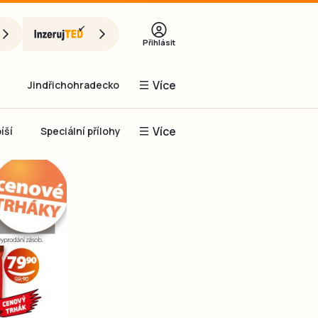
Přihlásit
Více
Jindřichohradecko
Více
íší
Speciální přílohy
Prachaticko
Inzerce
Obnovit heslo
řihlásit se
it se přes Facebook
čet, chci se
Registrovat