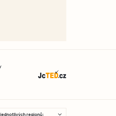
y
ě jednotlivých regionů: