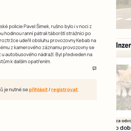
ké policie Pavel Šimek, rušno bylo i v noci z
 hodinou ranní pátrali táborští strážníci po
í roztržce udeřil obsluhu provozovny Kebab na
kanému z kamerového záznamu provozovny se
t u autobusového nádraží. Byl předveden na
stům k dalším opatřením.
ů je nutné se
přihlásit
/
registrovat
.
Milevsko
Zdarma / za odvoz
Daruji do dobrých