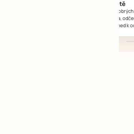
rukou kotě
Daruji do dobrých rukou
kotě-kočka, odčervené,
mazlivé, ihned k odběru.