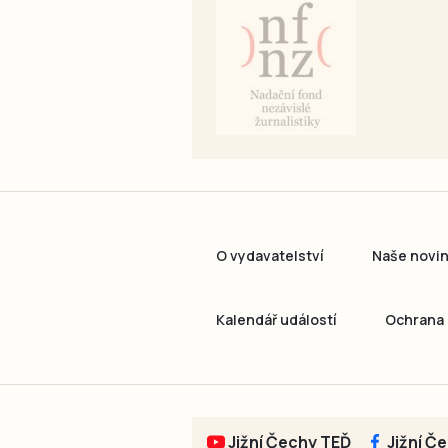
O vydavatelství
Naše novi
Kalendář událostí
Ochrana 
Jižní Čechy TEĎ
Jižní Č