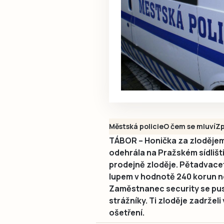
Městská policie
O čem se mluví
Zp
TÁBOR – Honička za zlodějem
odehrála na Pražském sídlišti 
prodejně zloděje. Pětadvaceti
lupem v hodnotě 240 korun ne
Zaměstnanec security se pus
strážníky. Ti zloděje zadržel
ošetření.