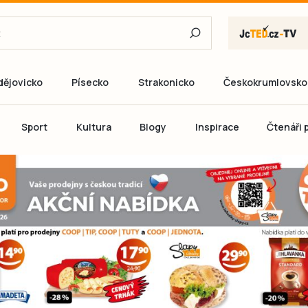
dějovicko
Písecko
Strakonicko
Českokrumlovsko
E-mail
Sport
Kultura
Blogy
Inspirace
Čtenáři p
Heslo
P
Přihlás
Ještě nemám ú