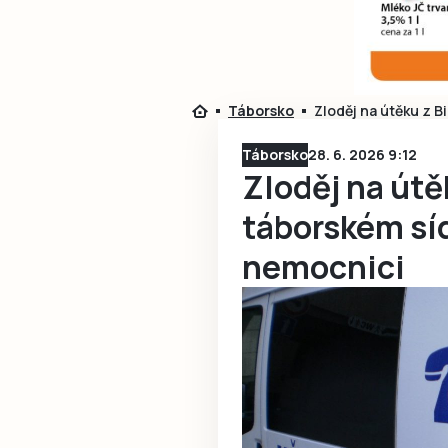
Táborsko
Zloděj na útěku z Bi
Táborsko
28. 6. 2026 9:12
Zloděj na útěk
táborském síd
nemocnici