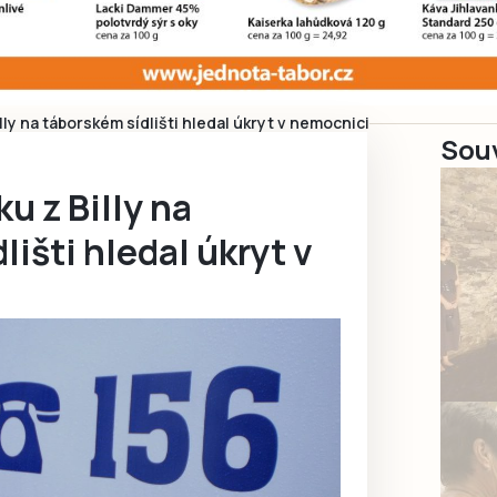
lly na táborském sídlišti hledal úkryt v nemocnici
Souv
u z Billy na
lišti hledal úkryt v