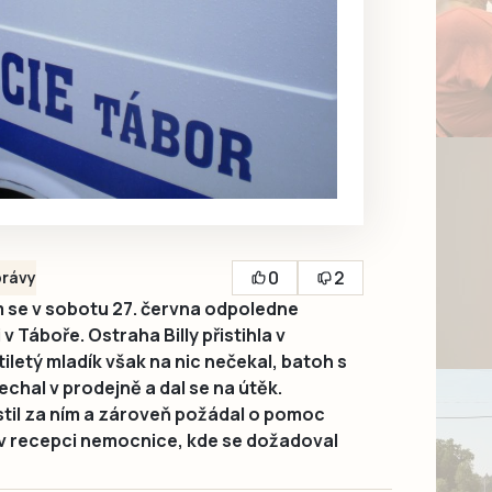
0
2
rávy
 se v sobotu 27. června odpoledne
v Táboře. Ostraha Billy přistihla v
letý mladík však na nic nečekal, batoh s
chal v prodejně a dal se na útěk.
til za ním a zároveň požádal o pomoc
i v recepci nemocnice, kde se dožadoval