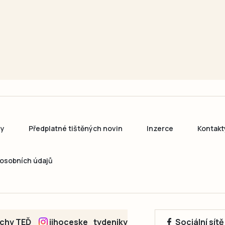
ny
Předplatné tištěných novin
Inzerce
Kontakt
osobních údajů
echy TEĎ
jihoceske_tydeniky
Sociální sít