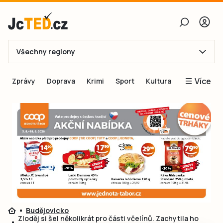
Všechny regiony
E-mail
Více
Zprávy
Doprava
Krimi
Sport
Kultura
Heslo
Blogy
Obnovit heslo
Inspirace
Čtenáři píší
Přihlásit se
Speciální přílohy
Přihlásit se přes Facebook
Inzerce
Ještě nemám účet, chci se
Registrovat
Budějovicko
Zloděj si šel několikrát pro části včelínů. Zachytila ho