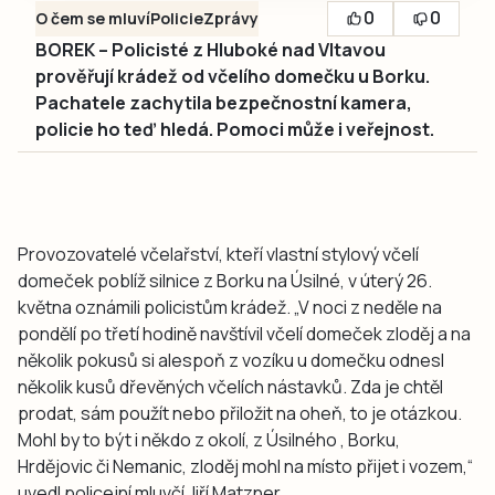
0
0
O čem se mluví
Policie
Zprávy
BOREK – Policisté z Hluboké nad Vltavou
prověřují krádež od včelího domečku u Borku.
Pachatele zachytila bezpečnostní kamera,
policie ho teď hledá. Pomoci může i veřejnost.
Provozovatelé včelařství, kteří vlastní stylový včelí
domeček poblíž silnice z Borku na Úsilné, v úterý 26.
května oznámili policistům krádež. „V noci z neděle na
pondělí po třetí hodině navštívil včelí domeček zloděj a na
několik pokusů si alespoň z vozíku u domečku odnesl
několik kusů dřevěných včelích nástavků. Zda je chtěl
prodat, sám použít nebo přiložit na oheň, to je otázkou.
Mohl by to být i někdo z okolí, z Úsilného , Borku,
Hrdějovic či Nemanic, zloděj mohl na místo přijet i vozem,“
uvedl policejní mluvčí Jiří Matzner.