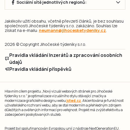
Sociální sítě jednotlivých regionů:
Jakékoliv užití obsahu, včetně převzetí článků, je bez souhlasu
společnosti Jihočeské týdeníky s.r.o. zakázáno. Souhlas lze
získat na e-mailu:
neumann@jihocesketydeniky.cz
.
2026 © Copyright Jihočeské týdeníky s.r.o.
Pravidla vkládání Inzerátů a zpracování osobních
údajů
Pravidla vkládání příspěvků
Hlavním cílem projektu „Nový vizuál webových stránek pro Jihočeské
týdeníky s.r.o." je optimalizace vizuálního stylu stávající značky a
modernizace grafického designu webu
jcted.cz
. Akcentována je funkčnost
uživatelského rozhraní webu, aby se stal moderním a přehledným zdrojem
důležitých a ověřených informací pro veřejnost. Projekt má zvýšit efektivitu a
zabezpečení poskytovaných služeb.
Projekt byl spolufinancován Evropskou unií z nástroje NextGenerationEU.