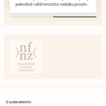
budějovické
jednotlivě i větší množství, nabídku prosím
Lidické ulici je…
pouze na e-mail: svorpi@seznam.cz.
O vydavatelství