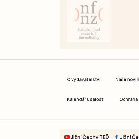
O vydavatelství
Naše novi
Kalendář událostí
Ochrana 
Jižní Čechy TEĎ
Jižní Č