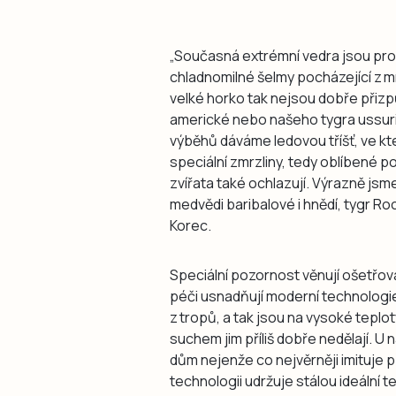
„Současná extrémní vedra jsou pro 
chladnomilné šelmy pocházející z mí
velké horko tak nejsou dobře přizp
americké nebo našeho tygra ussuri
výběhů dáváme ledovou tříšť, ve kt
speciální zmrzliny, tedy oblíbené 
zvířata také ochlazují. Výrazně jsme 
medvědi baribalové i hnědí, tygr Rock
Korec.
Speciální pozornost věnují ošetřov
péči usnadňují moderní technologie
z tropů, a tak jsou na vysoké teplo
suchem jim příliš dobře nedělají. U 
dům nejenže co nejvěrněji imituje p
technologii udržuje stálou ideální t