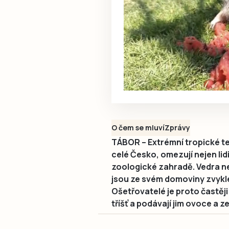
O čem se mluví
Zprávy
TÁBOR – Extrémní tropické te
celé Česko, omezují nejen lid
zoologické zahradě. Vedra ne
jsou ze svém domoviny zvyklé
Ošetřovatelé je proto častěji
tříšť a podávají jim ovoce a 