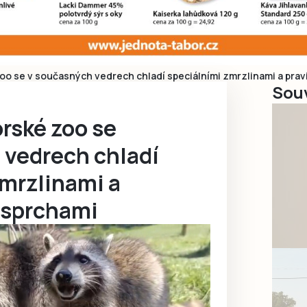
zoo se v současných vedrech chladí speciálními zmrzlinami a pra
Souv
orské zoo se
 vedrech chladí
zmrzlinami a
 sprchami