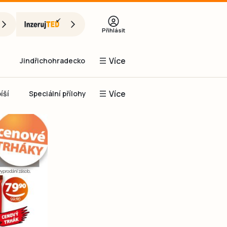
Přihlásit
Více
Jindřichohradecko
Více
íší
Speciální přílohy
Prachaticko
Inzerce
Obnovit heslo
řihlásit se
it se přes Facebook
čet, chci se
Registrovat