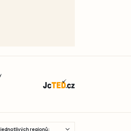
y
ě jednotlivých regionů: