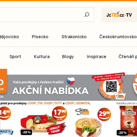
dějovicko
Písecko
Strakonicko
Českokrumlovsko
E-mail
Sport
Kultura
Blogy
Inspirace
Čtenáři p
Heslo
P
Přihlás
Ještě nemám ú