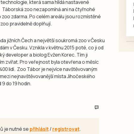
á technologie, která sama hlídá nastavené
rukou kotě
c. Táborská zoo nezapomíná ani na čtyřnohé
Daruji do dobrých rukou
o zoo zdarma. Po celém areálu jsou rozmístěné
kotě-kočka, odčervené,
zoo pravidelně doplňují.
mazlivé, ihned k odběru.
da jižních Čech a největší soukromá zoo v Česku
ám v Česku. Vznikla v květnu 2015 poté, co ji od
ký developer a biolog Evžen Korec. Tím ji
ním zvířat. Pro veřejnost byla otevřena o měsíc
19 400 lidí. Zoo Tábor je nejvíce navštěvovaným
 mezi nejnavštěvovanější místa Jihočeského
 9 do 19 hodin.
ů je nutné se
přihlásit
/
registrovat
.