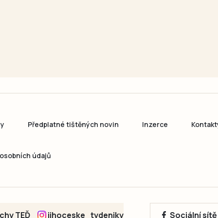
ny
Předplatné tištěných novin
Inzerce
Kontakt
osobních údajů
echy TEĎ
jihoceske_tydeniky
Sociální sít