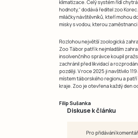
klimatizace. Celý systém řídí chytr
hodnoty,“ dodává ředitel zoo Kore
miláčky návštěvníků, kteří mohou d
misky s vodou, kterou zaměstnanci 
Rozlohou největší zoologická zahra
Zoo Tábor patří k nejmladším zahrad
insolvenčního správce koupil pražs
zachránil před likvidací a rozprodá
později. V roce 2025 ji navštívilo 1
místem táborského regionu a patří
kraje. Zoo je otevřena každý den od
Filip Sušanka
Diskuse k článku
Pro přidávání komentář