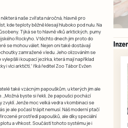
některá naše zvířata náročná, hlavně pro
st, kde teploty běžně klesají hluboko pod nulu. Na
ůsobeny. Týká se to hlavně vlků arktických, pumy
jského Rockyho. V těchto dnech jim proto do
eré se mohou válet. Nejen oni také dostávají
pochoutky zamražené v ledu. Jeho olizováním se
vylepšili i koupací jezírka, která mají například
y i vlci arktičtí,“ říká ředitel Zoo Tábor Evžen
atelé také vzácným papouškům, u kterých jim ale
. „Možná byste si řekli, že papoušci pochází
ty zvyklí. Jenže moc velká vedra v kombinaci se
nás je ale počasí trápit nemusí. Náš moderní ptačí
Milevsko
řirozené prostředí papoušků, ale díky speciální
Zdarma / za odvoz
eplotu a vlhkost. Součástí tohoto systému je i
Daruji do dobrých