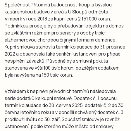
Společnost Přítomná budoucnost koupila bývalou
kasárenskou budovu v areálu U Sloupů od města
Vimperk v roce 2018 za kupní cenu 2 151 000 korun.
Podmínkou prodeje bylo přebudování objektu na domov
se zvláštním režimem pro seniory a osoby trpící
alzheimerovou chorobou či jinými formami demence.
Kupní smlouva stanovila termín kolaudace do 31. prosince
2022 a obsahovala také sankční ustanovení pro případ
nesplnění závazků. Původně byla smluvní pokuta
stanovena ve výši 100 tisíc korun, pozdějším dodatkem
byla navýšena na 150 tisíc korun.
Vzhledem k neplnění původních termínů následovala
série dodatků ke kupní smlouvě. Dodatek č. 1 posunul
termín kolaudace do 30. června 2025, dodatek č. 2 do 30.
června letošního roku a v pondělí schválený dodatek č. 3
prodloužil lhůtu do 30. září. Součástí smlouvy je rovněž
ustanovení, podle kterého může město od smlouvy