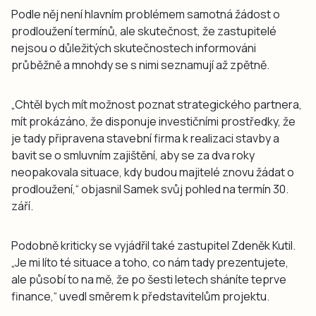
Podle něj není hlavním problémem samotná žádost o
prodloužení termínů, ale skutečnost, že zastupitelé
nejsou o důležitých skutečnostech informováni
průběžně a mnohdy se s nimi seznamují až zpětně.
„Chtěl bych mít možnost poznat strategického partnera,
mít prokázáno, že disponuje investičními prostředky, že
je tady připravena stavební firma k realizaci stavby a
bavit se o smluvním zajištění, aby se za dva roky
neopakovala situace, kdy budou majitelé znovu žádat o
prodloužení,“ objasnil Samek svůj pohled na termín 30.
září.
Podobně kriticky se vyjádřil také zastupitel Zdeněk Kutil.
„Je mi líto té situace a toho, co nám tady prezentujete,
ale působí to na mě, že po šesti letech sháníte teprve
finance,“ uvedl směrem k představitelům projektu.