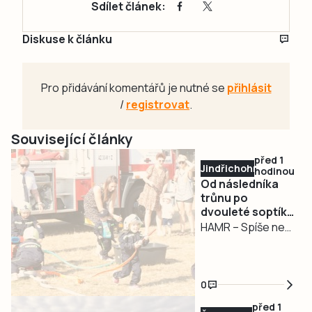
Sdílet článek:
Diskuse k článku
Pro přidávání komentářů je nutné se
přihlásit
/
registrovat
.
Související články
před 1
Jindřichohradecko
hodinou
Od následníka
trůnu po
dvouleté soptíky.
Hasiči v Hamru
HAMR – Spíše než
oslavili 130 let
oslava výročí
místních hasičů se
sobotní událost v
0
Hamru podobala
před 1
reprezentativní