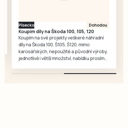
nakonec odvezli
turnajové
prvenství.
Písecko
Dohodou
Koupím díly na Škoda 100, 105, 120
Koupím na své projekty veškeré náhradní
díly na Škoda 100, Š105, Š120, mimo
karosářských, nepoužité a původní výroby,
jednotlivě i větší množství, nabídku prosím
pouze na e-mail: svorpi@seznam.cz.