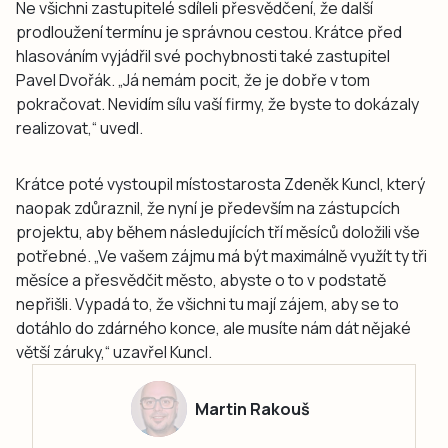
Ne všichni zastupitelé sdíleli přesvědčení, že další
prodloužení termínu je správnou cestou. Krátce před
hlasováním vyjádřil své pochybnosti také zastupitel
Pavel Dvořák. „Já nemám pocit, že je dobře v tom
pokračovat. Nevidím sílu vaší firmy, že byste to dokázaly
realizovat,“ uvedl.
Krátce poté vystoupil místostarosta Zdeněk Kuncl, který
naopak zdůraznil, že nyní je především na zástupcích
projektu, aby během následujících tří měsíců doložili vše
potřebné. „Ve vašem zájmu má být maximálně využít ty tři
měsíce a přesvědčit město, abyste o to v podstatě
nepřišli. Vypadá to, že všichni tu mají zájem, aby se to
dotáhlo do zdárného konce, ale musíte nám dát nějaké
větší záruky,“ uzavřel Kuncl.
Martin Rakouš