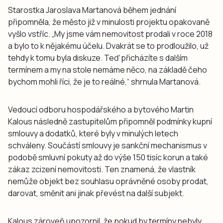
Starostka Jaroslava Martanová během jednání
připomněla, že město již v minulosti projektu opakovaně
vyšlo vstříc. „My jsme vám nemovitost prodali v roce 2018
a bylo to k nějakému účelu. Dvakrát se to prodloužilo, už
tehdy k tomu byla diskuze. Teď přicházíte s dalším
termínem a my na stole nemáme něco, na základě čeho
bychom mohli říci, že je to reálné,“ shrnula Martanová.
Vedoucí odboru hospodářského a bytového Martin
Kalous následně zastupitelům připomněl podmínky kupní
smlouvy a dodatků, které byly v minulých letech
schváleny. Součástí smlouvy je sankční mechanismus v
podobě smluvní pokuty až do výše 150 tisíc korun a také
zákaz zcizení nemovitosti. Ten znamená, že vlastník
nemůže objekt bez souhlasu oprávněné osoby prodat,
darovat, směnit ani jinak převést na další subjekt.
Kalous zároveň upozornil, že pokud by termíny nebyly