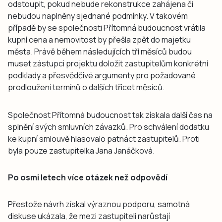
odstoupit, pokud nebude rekonstrukce zahájena či
nebudou naplněny sjednané podmínky. V takovém
případě by se společnosti Přítomná budoucnost vrátila
kupní cena a nemovitost by přešla zpět do majetku
města. Právě během následujících tří měsíců budou
muset zástupci projektu doložit zastupitelům konkrétní
podklady a přesvědčivé argumenty pro požadované
prodloužení termínů o dalších třicet měsíců.
Společnost Přítomná budoucnost tak získala další čas na
splnění svých smluvních závazků. Pro schválení dodatku
ke kupní smlouvě hlasovalo patnáct zastupitelů. Proti
byla pouze zastupitelka Jana Janáčková.
Po osmi letech více otázek než odpovědí
Přestože návrh získal výraznou podporu, samotná
diskuse ukázala, že mezi zastupiteli narůstají