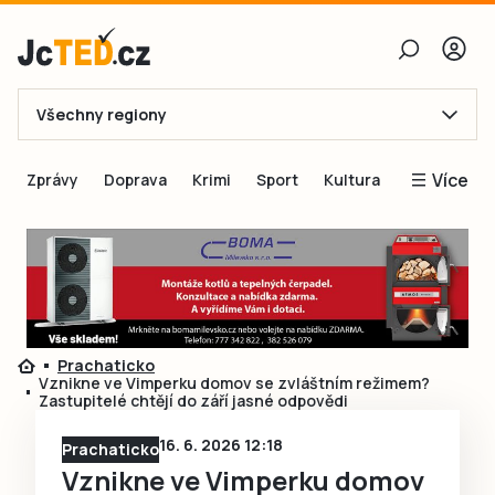
Všechny regiony
E-mail
Více
Zprávy
Doprava
Krimi
Sport
Kultura
Heslo
Blogy
Obnovit heslo
Inspirace
Čtenáři píší
Přihlásit se
Speciální přílohy
Prachaticko
Přihlásit se přes Facebook
Inzerce
Vznikne ve Vimperku domov se zvláštním režimem?
Zastupitelé chtějí do září jasné odpovědi
Ještě nemám účet, chci se
Registrovat
16. 6. 2026 12:18
Prachaticko
Vznikne ve Vimperku domov