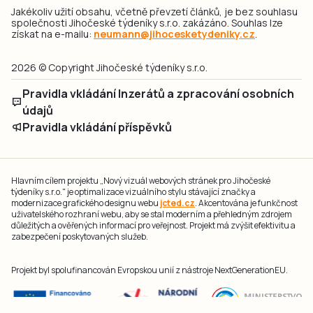
Jakékoliv užití obsahu, včetně převzetí článků, je bez souhlasu
společnosti Jihočeské týdeníky s.r.o. zakázáno. Souhlas lze
získat na e-mailu:
neumann@jihocesketydeniky.cz
.
2026 © Copyright Jihočeské týdeníky s.r.o.
Pravidla vkládání Inzerátů a zpracování osobních
údajů
Pravidla vkládání příspěvků
Hlavním cílem projektu „Nový vizuál webových stránek pro Jihočeské
týdeníky s.r.o." je optimalizace vizuálního stylu stávající značky a
modernizace grafického designu webu
jcted.cz
. Akcentována je funkčnost
uživatelského rozhraní webu, aby se stal moderním a přehledným zdrojem
důležitých a ověřených informací pro veřejnost. Projekt má zvýšit efektivitu a
zabezpečení poskytovaných služeb.
Projekt byl spolufinancován Evropskou unií z nástroje NextGenerationEU.