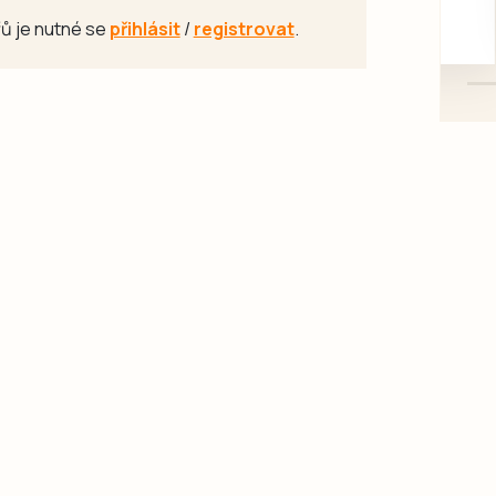
mazlivé, ihned k odběru.
ů je nutné se
přihlásit
/
registrovat
.