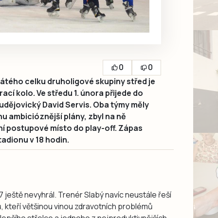
0
0
tého celku druholigové skupiny střed je
cí kolo. Ve středu 1. února přijede do
budějovický David Servis. Oba týmy měly
 ambicióznější plány, zbyl na ně
í postupové místo do play-off. Zápas
adionu v 18 hodin.
 ještě nevyhrál. Trenér Slabý navíc neustále řeší
 kteří většinou vinou zdravotních problémů
ejlepšího střelce a jednoho z nejproduktivnějších