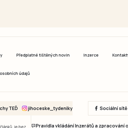
ny
Předplatné tištěných novin
Inzerce
Kontakt
osobních údajů
echy TEĎ
jihoceske_tydeniky
Sociální sít
Pravidla vkládání Inzerátů a zpracování
 článků, je bez