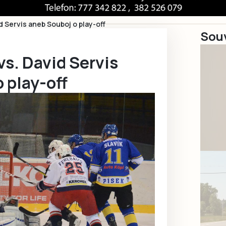
id Servis aneb Souboj o play-off
Souv
 vs. David Servis
 play-off