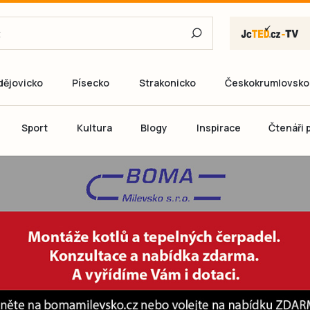
dějovicko
Písecko
Strakonicko
Českokrumlovsko
E-mail
Sport
Kultura
Blogy
Inspirace
Čtenáři p
Heslo
P
Přihlás
Ještě nemám ú