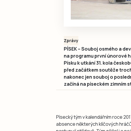
Zprávy
PÍSEK – Souboj osmého a devá
na programu první únorové hra
Písku k utkání 31. kola česko
před začátkem soutěže trochu
nakonec jen souboj o posledn
začíná na píseckém zimním st
Písecký tým v kalendářním roce 2017
absence některých klíčových hráčů,
nastupují střídavě. Tým přišel i o n