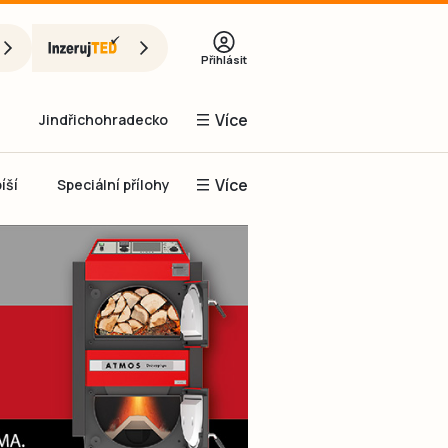
Přihlásit
Více
Jindřichohradecko
Více
íší
Speciální přílohy
Prachaticko
Inzerce
Obnovit heslo
řihlásit se
it se přes Facebook
čet, chci se
Registrovat