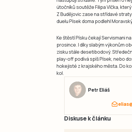
útočníků soutěže Filipa Vlčka, kter
Z Budějovic zase na střídavé straty
duelu Písek doma podlehl Moravský
Ke štěstí Písku čekají Servismani na 
prosince. I díky slabým výkonům ob
zisku stále desetibodový. Středeč
play-off podívá spíš Písek, nebo d
hokejisté z krajského města. Do ko
kol.
Petr Eliáš
elias
Diskuse k článku