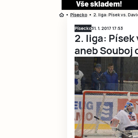
Písecko
2. liga: Písek vs. Dav
Písecko
31. 1. 2017 17:53
2. liga: Písek
aneb Souboj o