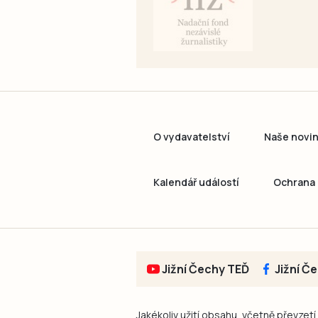
O vydavatelství
Naše novi
Kalendář událostí
Ochrana 
Jižní Čechy TEĎ
Jižní Č
Jakékoliv užití obsahu, včetně převzetí