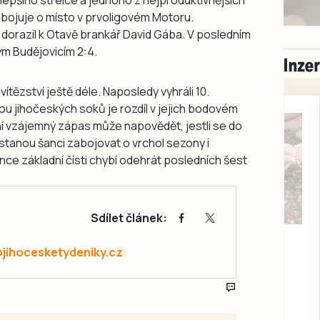
ý bojuje o místo v prvoligovém Motoru.
 dorazil k Otavě brankář David Gába. V posledním
m Budějovicím 2:4.
vítězství ještě déle. Naposledy vyhráli 10.
ou jihočeských soků je rozdíl v jejich bodovém
ní vzájemný zápas může napovědět, jestli se do
ostanou šanci zabojovat o vrchol sezony i
nce základní čísti chybí odehrát posledních šest
Sdílet článek:
Milevsko
Zdarma / za odvoz
@jihocesketydeniky.cz
Daruji do dobrých
rukou kotě
Daruji do dobrých rukou
kotě-kočka, odčervené,