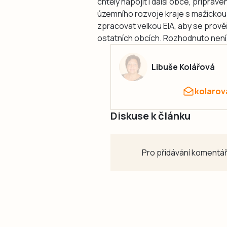
chtěly napojit i další obce, připrav
územního rozvoje kraje s mažickou lin
zpracovat velkou EIA, aby se prověř
ostatních obcích. Rozhodnuto není,
Libuše Kolářová
kolarov
Diskuse k článku
Pro přidávání komentář