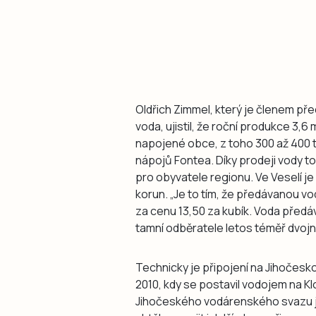
Oldřich Zimmel, který je členem p
voda, ujistil, že roční produkce 3,
napojené obce, z toho 300 až 400 t
nápojů Fontea. Díky prodeji vody t
pro obyvatele regionu. Ve Veselí j
korun. „Je to tím, že předávanou 
za cenu 13,50 za kubík. Voda před
tamní odběratele letos téměř dvojn
Technicky je připojení na Jihočes
2010, kdy se postavil vodojem na Kl
Jihočeského vodárenského svazu j