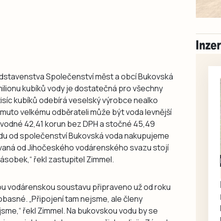
ředstavenstva Společenství měst a obcí Bukovská
6 milionu kubíků vody je dostatečná pro všechny
isíc kubíků odebírá veselský výrobce nealko
omuto velkému odběrateli může být voda levnější
e vodné 42,41 korun bez DPH a stočné 45,49
vodu od společenství Bukovská voda nakupujeme
ávaná od Jihočeského vodárenského svazu stojí
ásobek,“ řekl zastupitel Zimmel.
Milevsko
Zdarma / za odvoz
Daruji do dobrých
kou vodárenskou soustavu připraveno už od roku
rukou kotě
obasné. „Připojení tam nejsme, ale členy
Daruji do dobrých rukou
sme,“ řekl Zimmel. Na bukovskou vodu by se
kotě-kočka, odčervené,