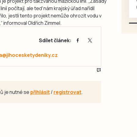
en je projekt pro takzvanou mažickou linii. „Zásady
mazlivé, ihned k odběru.
ií počítají, ale teď nám krajský úřad nařídil
ilo, jestli tento projekt nemůže ohrozit vodu v
“ informoval Oldřich Zimmel.
Sdílet článek:
a@jihocesketydeniky.cz
ů je nutné se
přihlásit
/
registrovat
.