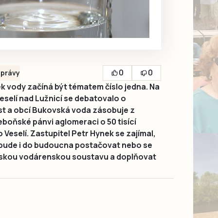
0
0
právy
k vody začíná být tématem číslo jedna. Na
eselí nad Lužnicí se debatovalo o
t a obcí Bukovská voda zásobuje z
boňské pánvi aglomeraci o 50 tisící
 Veselí. Zastupitel Petr Hynek se zajímal,
y bude i do budoucna postačovat nebo se
eskou vodárenskou soustavu a doplňovat