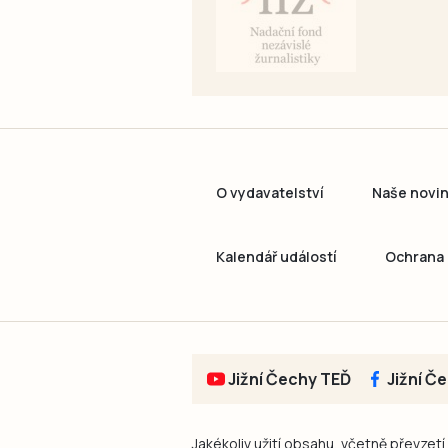
O vydavatelství
Naše novi
Kalendář událostí
Ochrana 
Jižní Čechy TEĎ
Jižní Č
Jakékoliv užití obsahu, včetně převzetí