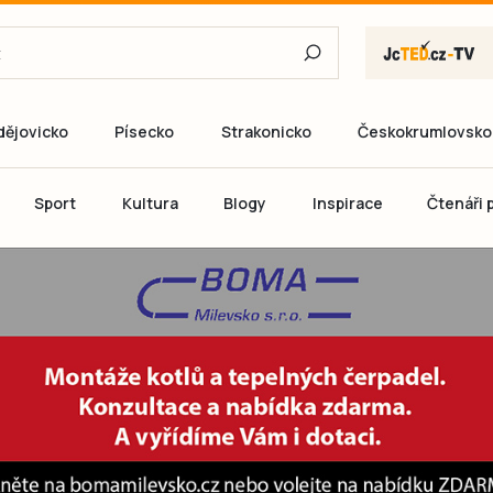
dějovicko
Písecko
Strakonicko
Českokrumlovsko
E-mail
Sport
Kultura
Blogy
Inspirace
Čtenáři p
Heslo
P
Přihlás
Ještě nemám ú