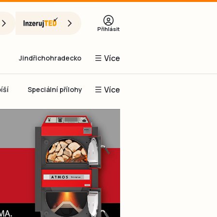
Přihlásit
Více
Jindřichohradecko
Více
íší
Speciální přílohy
Prachaticko
Inzerce
Obnovit heslo
řihlásit se
it se přes Facebook
čet, chci se
Registrovat