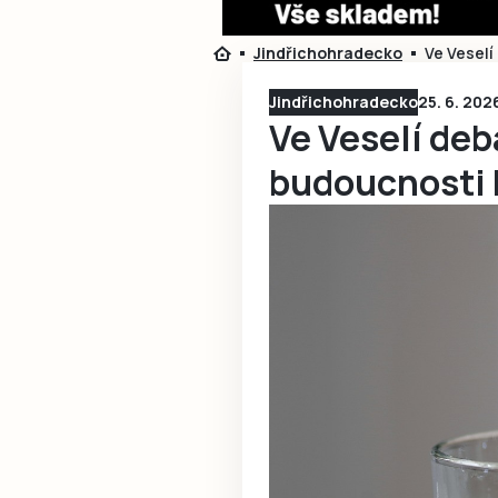
Jindřichohradecko
Ve Veselí
Jindřichohradecko
25. 6. 202
Ve Veselí deb
budoucnosti 