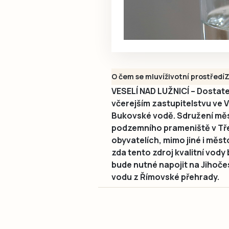
O čem se mluví
životní prostředí
Z
VESELÍ NAD LUŽNICÍ – Dostate
včerejším zastupitelstvu ve V
Bukovské vodě. Sdružení měs
podzemního prameniště v Tře
obyvatelích, mimo jiné i město
zda tento zdroj kvalitní vod
bude nutné napojit na Jihoč
vodu z Římovské přehrady.