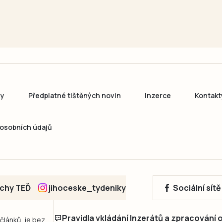
ny
Předplatné tištěných novin
Inzerce
Kontakt
osobních údajů
echy TEĎ
jihoceske_tydeniky
Sociální sít
Pravidla vkládání Inzerátů a zpracování
 článků, je bez