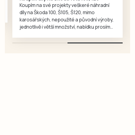
Koupím na své projekty veškeré náhradní
díly na Škoda 100, Š105, Š120, mimo
karosářských, nepoužité a původní výroby,
jednotlivě i větší množství, nabídku prosím
pouze na e-mail: svorpi@seznam.cz.