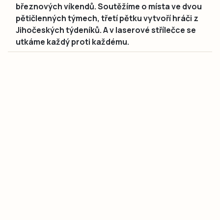
březnových víkendů. Soutěžíme o místa ve dvou
pětičlenných týmech, třetí pětku vytvoří hráči z
Jihočeských týdeníků. A v laserové střílečce se
utkáme každý proti každému.