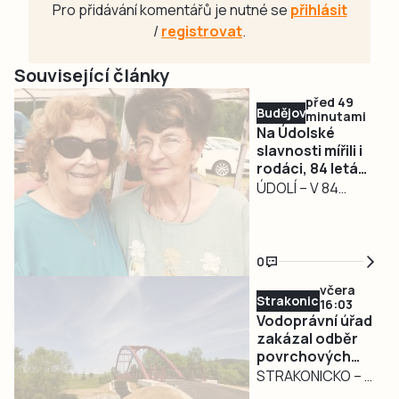
Pro přidávání komentářů je nutné se
přihlásit
/
registrovat
.
Související články
před 49
Budějovicko
minutami
Na Údolské
slavnosti mířili i
rodáci, 84 letá
Jana Hlaváčová
ÚDOLÍ – V 84
vážila cestu ze
letech urazila 300
Zlína, aby objala
kilometrů ze Zlína
spolužačku
a na srazu rodáků
0
u Nových Hradů se
včera
objala se
Strakonicko
16:03
spolužačkou.
Vodoprávní úřad
Vztah ke kraji pod
zakázal odběr
povrchových
Novohradskými
vod na
STRAKONICKO – V
horami Janu
Strakonicku
reakci na