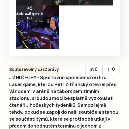
Zobrazit galerii
(2)
0
0
Soutěže
Volný čas
Zprávy
JIŽNÍ ČECHY - Sportovně společenskou hru
Laser game, kterou Petr Žitňanský otevřel před
Vánocemi v aréně na táborském zimním
stadionu, si budou moci bezplatně vyzkoušet
čtenáři Jihočeských týdeníků. Samozřejmě
tehdy, pokud se zapojí do naší soutěže a stanou
se součástí týmů, které se proti sobě utkají v
předem dohodnutém termínu o jednom z