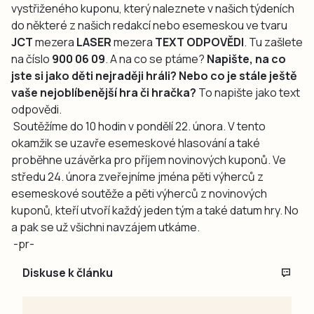
vystřiženého kuponu, který naleznete v našich týdeních
do některé z našich redakcí nebo esemeskou ve tvaru
JCT
mezera
LASER
mezera
TEXT ODPOVĚDI
. Tu zašlete
na číslo
900 06 09
. A na co se ptáme?
Napište, na co
jste si jako děti nejraději hráli? Nebo co je stále ještě
vaše nejoblíbenější hra či hračka?
To napište jako text
odpovědi.
Soutěžíme do 10 hodin v pondělí 22. února. V tento
okamžik se uzavře esemeskové hlasování a také
proběhne uzávěrka pro příjem novinových kuponů. Ve
středu 24. února zveřejníme jména pěti výherců z
esemeskové soutěže a pěti výherců z novinových
kuponů, kteří utvoří každý jeden tým a také datum hry. No
a pak se už všichni navzájem utkáme.
-pr-
Diskuse k článku