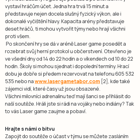
vystaví hráčům účet. Jedna hra trvá 15 minut a
představuje nejen docela slušný fyzický výkon, ale i
dokonalé vyčištění hlavy. Kapacita arény představuje
deset hráčů, ti mohou vytvořit týmy nebo hrají všichni
proti všem.
Po skončení hry se dá v aréně Laser game posedět a
rozebrat svůj herní protokol u občerstvení. Otevřeno je
ve všední dny od 14 do 22 hodin a o víkendech od 10 do 22
hodin. Školy si mohou sjednat i dopolední termíny. Hrací
dobu je dobře si předem rezervovat na telefonu 605 532
535 nebo na
www.lasergametabor.com
[2], kde také
zájemci vidí, které časy už jsou obsazené.
Všichni milovníci adrenalinu teď mají šanci se přihlásit do
naší soutěže. Hráli jste si rádi na vojáky nebo indiány? Tak
to vás Laser game zaujme a pobaví.
Hrajte s námi o bitvu
Zapojit do soutěže o účast v týmu se můžete zasláním