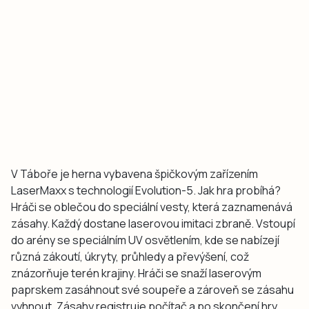
V Táboře je herna vybavena špičkovým zařízením
LaserMaxx s technologií Evolution-5. Jak hra probíhá?
Hráči se oblečou do speciální vesty, která zaznamenává
zásahy. Každý dostane laserovou imitaci zbraně. Vstoupí
do arény se speciálním UV osvětlením, kde se nabízejí
různá zákoutí, úkryty, průhledy a převýšení, což
znázorňuje terén krajiny. Hráči se snaží laserovým
paprskem zasáhnout své soupeře a zároveň se zásahu
vyhnout. Zásahy registruje počítač a po skončení hry