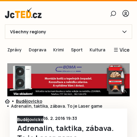
Všechny regiony
E-mail
Více
Zprávy
Doprava
Krimi
Sport
Kultura
Heslo
Blogy
Obnovit heslo
Inspirace
Čtenáři píší
Přihlásit se
Speciální přílohy
Budějovicko
Přihlásit se přes Facebook
Inzerce
Adrenalin, taktika, zábava. To je Laser game
Ještě nemám účet, chci se
Registrovat
16. 2. 2016 19:33
Budějovicko
Adrenalin, taktika, zábava.