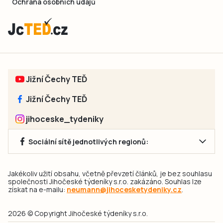
Ochrana osobních údajů
Jižní Čechy TEĎ
Jižní Čechy TEĎ
jihoceske_tydeniky
Sociální sítě jednotlivých regionů:
Jakékoliv užití obsahu, včetně převzetí článků, je bez souhlasu
společnosti Jihočeské týdeníky s.r.o. zakázáno. Souhlas lze
získat na e-mailu:
neumann@jihocesketydeniky.cz
.
2026 © Copyright Jihočeské týdeníky s.r.o.