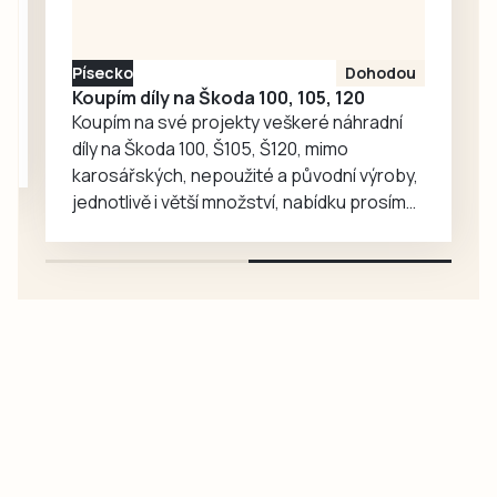
medvědy baribaly
vzrostl. Zoo se
proto rozhodla, že
Písecko
Dohodou
je zájemcům
Koupím díly na Škoda 100, 105, 120
představí
Koupím na své projekty veškeré náhradní
mnohem…
díly na Škoda 100, Š105, Š120, mimo
karosářských, nepoužité a původní výroby,
jednotlivě i větší množství, nabídku prosím
pouze na e-mail: svorpi@seznam.cz.