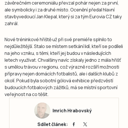
závěrečném ceremoniálu převzal pohár nejen za první,
ale symbolicky i za druhé místo. Ocenění předal hlavní
stavbyvedoucí Jan Klepal, který si za tým Eurovia CZ taky
zahrál.
Nové tréninkové hřiště už při své premiéře splnilo to
nejdůležitější. Stalo se místem setkání lidí, kteří se podíleli
na jeho vzniku, s těmi, kteří jej budou v následujících
letech využívat. Chvalšiny navíc získaly jedno z mála hřišť
s umělou trávou v regionu, což výrazně rozšíří možnosti
přípravy nejen domácích fotbalistů, ale i dalších klubů z
okolí. Pokud byla sobotní gólová exhibice předzvěstí
budoucích fotbalových zážitků, má se místní sportovní
veřejnost na co těšit.
Imrich Hrabovský
Sdílet článek: