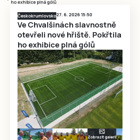
ho exhibice plná gólů
27. 6. 2026 15:50
Českokrumlovsko
Ve Chvalšinách slavnostně
otevřeli nové hřiště. Pokřtila
ho exhibice plná gólů
Zobrazit galerii