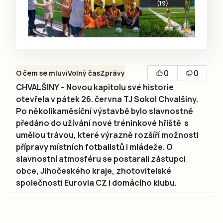
(19)
0
0
O čem se mluví
Volný čas
Zprávy
CHVALŠINY – Novou kapitolu své historie
otevřela v pátek 26. června TJ Sokol Chvalšiny.
Po několikaměsíční výstavbě bylo slavnostně
předáno do užívání nové tréninkové hřiště s
umělou trávou, které výrazně rozšíří možnosti
přípravy místních fotbalistů i mládeže. O
slavnostní atmosféru se postarali zástupci
obce, Jihočeského kraje, zhotovitelské
společnosti Eurovia CZ i domácího klubu.