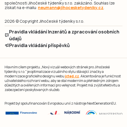
společnosti Jihočeské týdeníky s.r.o. zakázáno. Souhlas lze
získat na e-mailu:
neumann@jihocesketydeniky.cz
.
2026 © Copyright Jihočeské týdeníky s.r.o.
Pravidla vkládání Inzerátů a zpracování osobních
údajů
Pravidla vkládání příspěvků
Hlavním cílem projektu „Nový vizuál webových stránek pro Jihočeské
týdeníky s.r.o." je optimalizace vizuálního stylu stávající značky a
modernizace grafického designu webu
jcted.cz
. Akcentována je funkčnost
uživatelského rozhraní webu, aby se stal moderním a přehledným zdrojem
důležitých a ověřených informací pro veřejnost. Projekt má zvýšit efektivitu a
zabezpečení poskytovaných služeb.
Projekt byl spolufinancován Evropskou unií z nástroje NextGenerationEU.