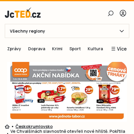
Všechny regiony
E-mail
Více
Zprávy
Doprava
Krimi
Sport
Kultura
Heslo
Blogy
Obnovit heslo
Inspirace
Čtenáři píší
Přihlásit se
Speciální přílohy
Přihlásit se přes Facebook
Inzerce
Ještě nemám účet, chci se
Registrovat
Českokrumlovsko
Ve Chvalšinách slavnostně otevřeli nové hřiště. Pokřtila