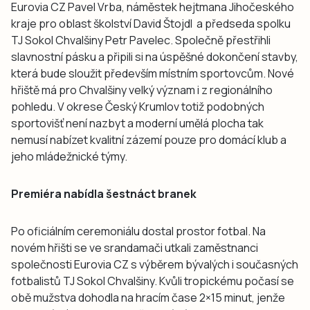
Eurovia CZ Pavel Vrba, náměstek hejtmana Jihočeského
kraje pro oblast školství David Štojdl a předseda spolku
TJ Sokol Chvalšiny Petr Pavelec. Společně přestřihli
slavnostní pásku a připili si na úspěšné dokončení stavby,
která bude sloužit především místním sportovcům. Nové
hřiště má pro Chvalšiny velký význam i z regionálního
pohledu. V okrese Český Krumlov totiž podobných
sportovišť není nazbyt a moderní umělá plocha tak
nemusí nabízet kvalitní zázemí pouze pro domácí klub a
jeho mládežnické týmy.
Premiéra nabídla šestnáct branek
Po oficiálním ceremoniálu dostal prostor fotbal. Na
novém hřišti se ve srandamači utkali zaměstnanci
společnosti Eurovia CZ s výběrem bývalých i současných
fotbalistů TJ Sokol Chvalšiny. Kvůli tropickému počasí se
obě mužstva dohodla na hracím čase 2×15 minut, jenže