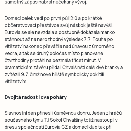
samotný zápas nabral nečekaný vývoj.
Domácí celek vedl po první půli 2:0 a po krátké
občerstvovací přestávce svůj náskok ještě navýšil.
Eurovia se ale nevzdala a postupně dokázala manko
stáhnout až na nerozhodný výsledek 7:7. Touha po
vítězství nakonec převážila nad únavou z úmorného
vedra, a tak se druhý poločas místo plánované
čtvrthodiny protáhl na bezmála třicet minut. V
dramatickém závěru přidali Chvalšinští další dvě branky a
zvítězili 9:7, čímž nové hřiště symbolicky pokřtili
vítězstvím.
Dvojitá radost i dva poháry
Slavnostní den přinesl i úsměvnou dohru. Jeden z hráčů
současného týmu TJ Sokol Chvalšiny totiž nastoupil v
dresu společnosti Eurovia CZ a domácí klub tak při