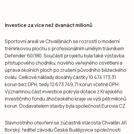
Investice za více než dvanáct milionů
Sportovní areál ve Chvalšinách se rozrostl o moderní
tréninkovou plochu s profesionálním umělým trávníkem
Defender 60/180. Součástí projektu byla také výstavba
přístupového chodníku, nového veřejného osvětlení a
úprava okolních ploch po zrušení původního běžeckého
oválu. Celkové náklady dosáhly částky 10 474 173,31
korun bez DPH, tedy 12 673 749,71 korun včetně DPH.
Významnou část investice pokryla dotace z Krajského
investičního fondu Jihočeského kraje ve výši pěti milionů
korun. Dodavatelem stavby byla společnost Eurovia CZ.
Slavnostního otevření se zúčastnili starosta Chvalšin Jiří
Borský, ředitel závodu České Budějovice společnosti