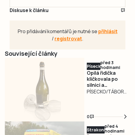
Diskuse k článku
Pro přidávání komentářů je nutné se
přihlásit
/
registrovat
.
Související články
před 3
Písecko
hodinami
Opilá řidička
kličkovala po
silnici a
ohrožovala
PÍSECKO/TÁBORSKO
ostatní.
– Nebezpečně
Nadýchala téměř
kličkující osobní
3,3 promile
automobil
0
zaměstnal ve
před 4
středu v poledne
Strakonicko
hodinami