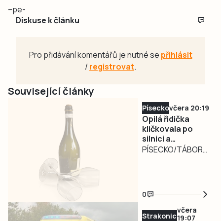
–pe-
Diskuse k článku
Pro přidávání komentářů je nutné se
přihlásit
/
registrovat
.
Související články
Písecko
včera 20:19
Opilá řidička
kličkovala po
silnici a
ohrožovala
PÍSECKO/TÁBORSKO
ostatní.
– Nebezpečně
Nadýchala téměř
kličkující osobní
3,3 promile
automobil
0
zaměstnal ve
středu v poledne
včera
Strakonicko
19:07
písecké policisty.