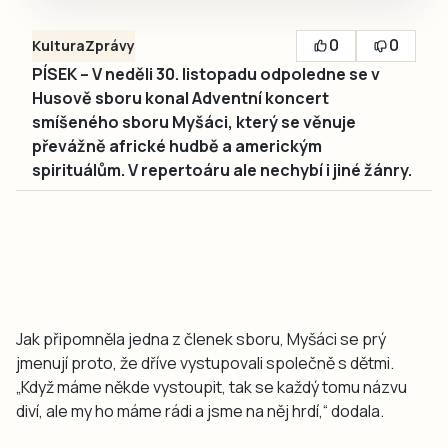
0
0
Kultura
Zprávy
PÍSEK – V neděli 30. listopadu odpoledne se v
Husově sboru konal Adventní koncert
smíšeného sboru Myšáci, který se věnuje
převážně africké hudbě a americkým
spirituálům. V repertoáru ale nechybí i jiné žánry.
Jak připomněla jedna z členek sboru, Myšáci se prý
jmenují proto, že dříve vystupovali společně s dětmi.
„Když máme někde vystoupit, tak se každý tomu názvu
diví, ale my ho máme rádi a jsme na něj hrdí,“
dodala.