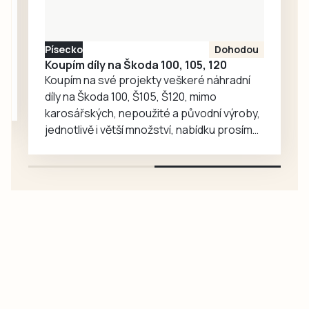
medvědy baribaly
vzrostl. Zoo se
proto rozhodla, že
Písecko
Dohodou
je zájemcům
Koupím díly na Škoda 100, 105, 120
představí
Koupím na své projekty veškeré náhradní
mnohem…
díly na Škoda 100, Š105, Š120, mimo
karosářských, nepoužité a původní výroby,
jednotlivě i větší množství, nabídku prosím
pouze na e-mail: svorpi@seznam.cz.