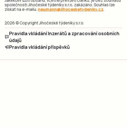
Jakékoliv užití obsahu, včetně převzetí článků, je bez souhlasu
společnosti Jihočeské týdeníky s.r.o. zakázáno. Souhlas lze
získat na e-mailu:
neumann@jihocesketydeniky.cz
.
2026 © Copyright Jihočeské týdeníky s.r.o.
Pravidla vkládání Inzerátů a zpracování osobních
údajů
Pravidla vkládání příspěvků
Hlavním cílem projektu „Nový vizuál webových stránek pro Jihočeské
týdeníky s.r.o." je optimalizace vizuálního stylu stávající značky a
modernizace grafického designu webu
jcted.cz
. Akcentována je funkčnost
uživatelského rozhraní webu, aby se stal moderním a přehledným zdrojem
důležitých a ověřených informací pro veřejnost. Projekt má zvýšit efektivitu a
zabezpečení poskytovaných služeb.
Projekt byl spolufinancován Evropskou unií z nástroje NextGenerationEU.