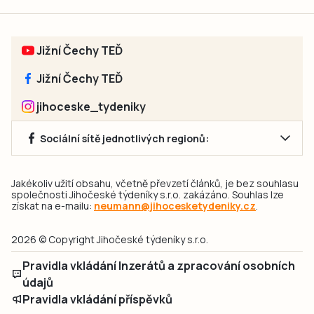
Jižní Čechy TEĎ
Jižní Čechy TEĎ
jihoceske_tydeniky
Sociální sítě jednotlivých regionů:
Jakékoliv užití obsahu, včetně převzetí článků, je bez souhlasu
společnosti Jihočeské týdeníky s.r.o. zakázáno. Souhlas lze
získat na e-mailu:
neumann@jihocesketydeniky.cz
.
2026 © Copyright Jihočeské týdeníky s.r.o.
Pravidla vkládání Inzerátů a zpracování osobních
údajů
Pravidla vkládání příspěvků