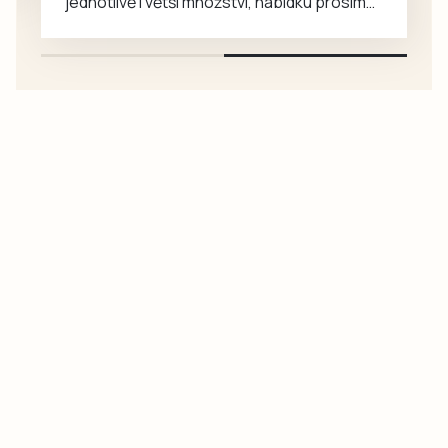
jednotlivě i větší množství, nabídku prosím
pouze na e-mail: svorpi@seznam.cz.