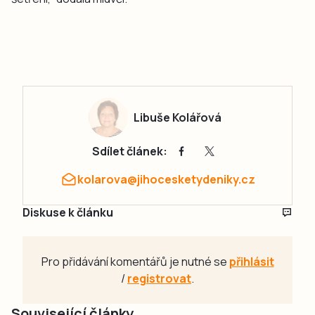
Libuše Kolářová
Sdílet článek:
kolarova@jihocesketydeniky.cz
Diskuse k článku
Pro přidávání komentářů je nutné se
přihlásit
/
registrovat
.
Související články