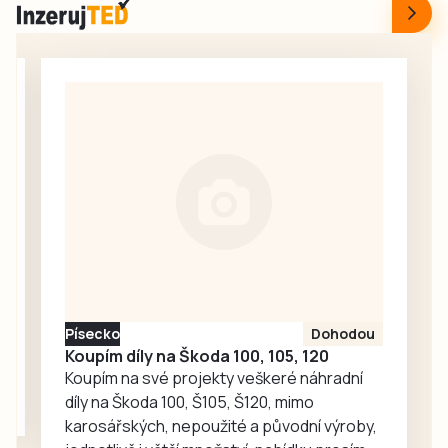
nahlášeny další tři
komunikace Nela
případy
Friebová
kyberpodvodů.
odpověděla.
Popsala podrobně
jednotlivé
události, aby se
další lidé nenechali
napálit. Podvodníci
neustále rozšiřují
portfolium svých
lákadel. V
nejnovějších třech
případech
poškození přišli o
Písecko
Dohodou
více než tři miliony
Koupím díly na Škoda 100, 105, 120
korun.
Koupím na své projekty veškeré náhradní
díly na Škoda 100, Š105, Š120, mimo
karosářských, nepoužité a původní výroby,