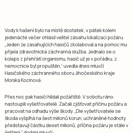
Vody k hašení bylo na místě dostatek, v pátek kolem
jedenácté večer ohlásil velitel zásahu lokalizaci požáru.
„Jeden ze zasahujících hasičů zkolaboval a na pomoc mu
přijela zdravotnická záchranná služba. Jednalo se o
kolaps z přehřátí organismu, hasič už je v pořádku, z
nemocnice byl propuštěn,“ uvedla dnes mluvčí
Hasičského záchranného sboru Jihočeského kraje
Monika Kocinová.
Přes noc pak hasiči hlídali požářiště. V sobotu ráno
nastoupili vyšetřovatelé. Začali zjišťovat příčinu požáru a
pracovat na odhadu výše škody. „Dle vyšetřovatele se
škoda vyšplhá na šest milionů korun, uchráněné hodnoty
představují částku deset milionů, příčina požáru je stále v
šetření,“ dodala mluvčí.