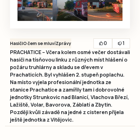
0
1
Hasiči
O čem se mluví
Zprávy
PRACHATICE – Včera kolem osmé večer dostávali
hasiči na tísňovou linku z různých míst hlášení o
požáru truhlárny a skladu se dřevem v
Prachaticích. Byl vyhlášen 2. stupeň poplachu.
Na místo vyjela profesionální jednotka ze
stanice Prachatice a zamířily tam i dobrovolné
jednotky Strunkovic nad Blanicí, Vlachova Březí,
Lažiště, Volar, Bavorova, Záblatí a Zbytin.
Později kvůli závadě na jedné z cisteren přijela
ještě jednotka z Vitějovic.