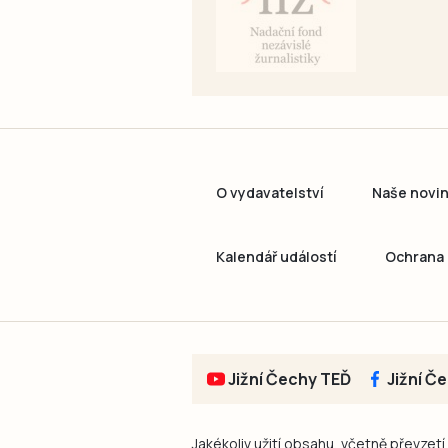
O vydavatelství
Naše novi
Kalendář událostí
Ochrana 
Jižní Čechy TEĎ
Jižní Č
Jakékoliv užití obsahu, včetně převzetí