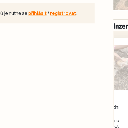
ů je nutné se
přihlásit
/
registrovat
.
Milevsko
Zdarma / za odvoz
Daruji do dobrých
rukou kotě
Daruji do dobrých rukou
kotě-kočka, odčervené,