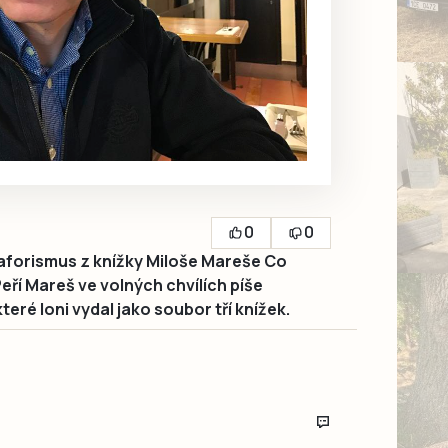
0
0
í aforismus z knížky Miloše Mareše Co
 Peří Mareš ve volných chvílích píše
eré loni vydal jako soubor tří knížek.