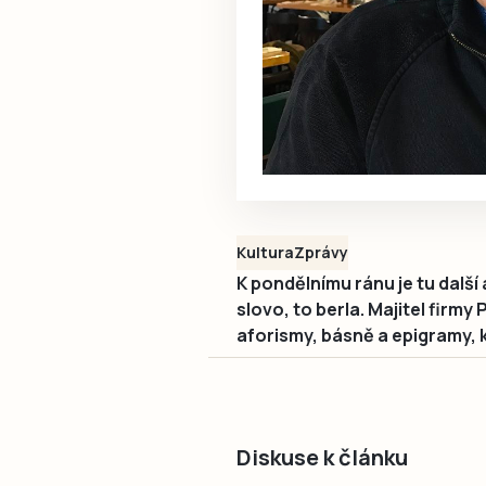
Kultura
Zprávy
K pondělnímu ránu je tu dalš
slovo, to berla. Majitel firmy
aforismy, básně a epigramy, kt
Diskuse k článku