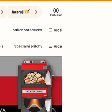
Přihlásit
Více
Jindřichohradecko
Více
íší
Speciální přílohy
Prachaticko
Inzerce
Obnovit heslo
řihlásit se
it se přes Facebook
čet, chci se
Registrovat