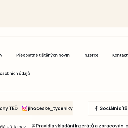
ny
Předplatné tištěných novin
Inzerce
Kontakt
osobních údajů
echy TEĎ
jihoceske_tydeniky
Sociální sít
Pravidla vkládání Inzerátů a zpracování
 článků, je bez