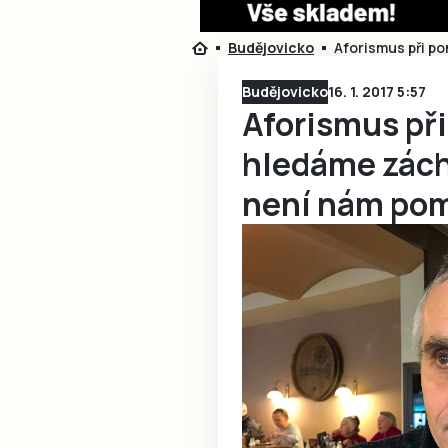
Budějovicko
Aforismus při p
Budějovicko
16. 1. 2017 5:57
Aforismus př
hledáme zách
není nám po