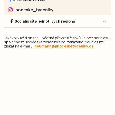
jihoceske_tydeniky
Sociální sítě jednotlivých regionů:
Jakékoliv užití obsahu, včetně převzetí článků, je bez souhlasu
společnosti Jihočeské týdeníky s.r.o. zakázáno. Souhlas lze
získat na e-mailu:
neumann@jihocesketydeniky.cz
.
2026 © Copyright Jihočeské týdeníky s.r.o.
Pravidla vkládání Inzerátů a zpracování osobních
údajů
Pravidla vkládání příspěvků
Hlavním cílem projektu „Nový vizuál webových stránek pro Jihočeské
týdeníky s.r.o." je optimalizace vizuálního stylu stávající značky a
modernizace grafického designu webu
jcted.cz
. Akcentována je funkčnost
uživatelského rozhraní webu, aby se stal moderním a přehledným zdrojem