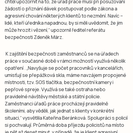
chtěl upozornit na to, že úřad práce musí při posuzování
žádostí o přiznání dávek postupovat podle zákona a
agresivní chování některých klientů to nezmění. Navíc –
lidé, kteří úředníka napadnou, by si měli uvědomit, že jim
může hrozit i vězení,“
upozornil ředitel referátu
bezpečnosti Zdeněk März.
K zajištění bezpečnosti zaměstnanců se na úřadech
práce v současné době v rámci možností využívá několik
opatření
. „Navyšuje se počet pracovníků v kancelářích,
umisťují se přepážková skla, máme navzájem propojené
místnosti, tzv. SOS tlačítka, bezpečnostní kamery i
pepřové spreje. Využívá se také ostraha nebo
pravidelné návštěvy městské a státní policie.
Zaměstnanci úřadů práce procházejí pravidelně
školeními, aby věděli, jak jednat s klienty v konkrétní
situaci,“
vysvětlila Kateřina Beránková. Spolupráci s policií
si pochvalují. Průměrná doba příjezdu policistů na místo
je pět až deset minut, v případě, že je klient agresivní,