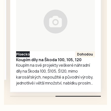
Správu železnic
se žádostí o
vysvětlení.
Ředitelka odboru
komunikace Nela
Friebová
odpověděla.
Písecko
Dohodou
Koupím díly na Škoda 100, 105, 120
Koupím na své projekty veškeré náhradní
díly na Škoda 100, Š105, Š120, mimo
karosářských, nepoužité a původní výroby,
jednotlivě i větší množství, nabídku prosím
pouze na e-mail: svorpi@seznam.cz.