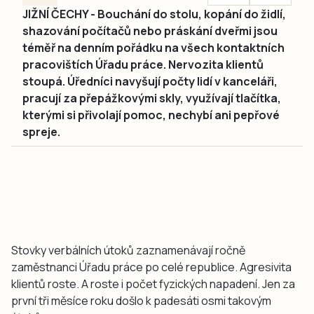
JIŽNÍ ČECHY - Bouchání do stolu, kopání do židlí,
shazování počítačů nebo práskání dveřmi jsou
téměř na denním pořádku na všech kontaktních
pracovištích Úřadu práce. Nervozita klientů
stoupá. Úředníci navyšují počty lidí v kanceláři,
pracují za přepážkovými skly, využívají tlačítka,
kterými si přivolají pomoc, nechybí ani pepřové
spreje.
Stovky verbálních útoků zaznamenávají ročně
zaměstnanci Úřadu práce po celé republice. Agresivita
klientů roste. A roste i počet fyzických napadení. Jen za
první tři měsíce roku došlo k padesáti osmi takovým