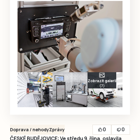
Zobrazit galerii
(7)
0
0
Doprava / nehody
Zprávy
ČESKÉ BUDĚJOVICE: Ve středu 9. října, oslavila