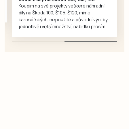
Koupím na své projekty veškeré náhradní
díly na Škoda 100, Š105, Š120, mimo
karosářských, nepoužité a původní výroby,
jednotlivě i větší množství, nabídku prosím
pouze na e-mail: svorpi@seznam.cz.