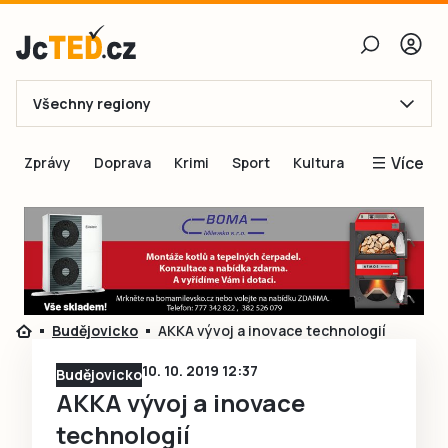
Všechny regiony
E-mail
Více
Zprávy
Doprava
Krimi
Sport
Kultura
Heslo
Blogy
Obnovit heslo
Inspirace
Čtenáři píší
Přihlásit se
Speciální přílohy
Budějovicko
AKKA vývoj a inovace technologií
Přihlásit se přes Facebook
Inzerce
10. 10. 2019 12:37
Budějovicko
Ještě nemám účet, chci se
Registrovat
AKKA vývoj a inovace
technologií