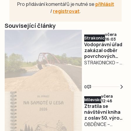
Pro přidávání komentářů je nutné se
přihlásit
/
registrovat
.
Související články
včera
Strakonicko
16:03
Vodoprávní úřad
zakázal odběr
povrchových
vod na
STRAKONICKO – V
Strakonicku
reakci na
současné
hydrologické
0
podmínky vydal
včera
Městský úřad
Milevsko
12:46
Strakonice
Ztratila se
opatření obecné
návštěvní kniha
z oslav 50. výročí
povahy, kterým
filmu Na samotě
OBDĚNICE –
dočasně omezuje
u lesa.