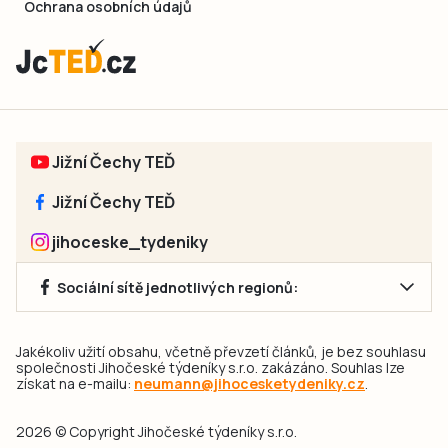
Ochrana osobních údajů
Jižní Čechy TEĎ
Jižní Čechy TEĎ
jihoceske_tydeniky
Sociální sítě jednotlivých regionů:
Jakékoliv užití obsahu, včetně převzetí článků, je bez souhlasu
společnosti Jihočeské týdeníky s.r.o. zakázáno. Souhlas lze
získat na e-mailu:
neumann@jihocesketydeniky.cz
.
2026 © Copyright Jihočeské týdeníky s.r.o.