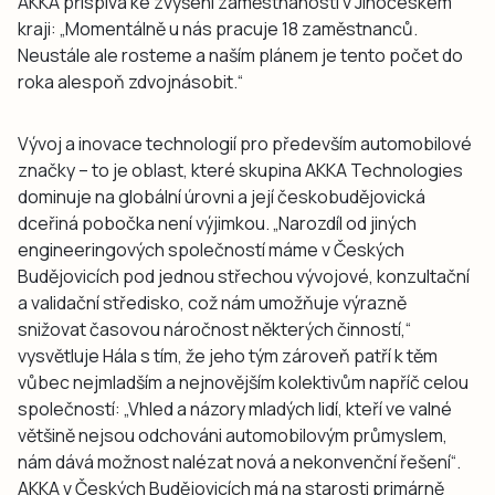
AKKA přispívá ke zvýšení zaměstnanosti v Jihočeském
kraji:
„Momentálně u nás pracuje 18 zaměstnanců.
Neustále ale rosteme a naším plánem je tento počet do
roka alespoň zdvojnásobit.“
Vývoj a inovace technologií pro především automobilové
značky – to je oblast, které skupina AKKA Technologies
dominuje na globální úrovni a její českobudějovická
dceřiná pobočka není výjimkou.
„Narozdíl od jiných
engineeringových společností máme v Českých
Budějovicích pod jednou střechou vývojové, konzultační
a validační středisko, což nám umožňuje výrazně
snižovat časovou náročnost některých činností,“
vysvětluje Hála s tím, že jeho tým zároveň patří k těm
vůbec nejmladším a nejnovějším kolektivům napříč celou
společností:
„Vhled a názory mladých lidí, kteří ve valné
většině nejsou odchováni automobilovým průmyslem,
nám dává možnost nalézat nová a nekonvenční řešení“
.
AKKA v Českých Budějovicích má na starosti primárně