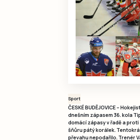
Sport
ČESKÉ BUDĚJOVICE – Hokejis
dnešním zápasem 36. kola Tips
domácí zápasy v řadě a proti 
šňůru pátý korálek. Tentokrá
převahu nepodařilo. Trenér V