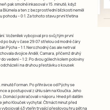
eň pak smolně inkasoval v 15. minutě, když
mazlivé, ihned k odběru.
a Blümela a ten z bezprostřední blízkosti neměl
u pohodu – 0:1. Za tohoto stavu první třetina
í. Voženílek vybojoval pro svůj tým první
ed po buly v čase 29:07 střelou od modré čáry
án Pýcha – 1:1. Nerozhodný čas ale netrval
chovala dvojice Anděl, Camara, přičemž druhý
do vedení – 1:2. Po dvou gólech kolem poloviny
k odcházeli i na druhou přestávku o kousek
3. minutě Forman. Po přihrávce od Pýchy se
ce a postupoval z úhlu sám na Kloučka. Jeho
o. Domácí pokračovali v náporu. Hned při dalším
e jeho Klouček vychytal. Čtrnáct minut před
ybojovali 43 vteřin trvající přesilovou hru pět na