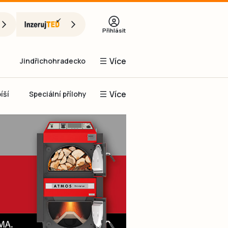
Přihlásit
Více
Jindřichohradecko
Více
íší
Speciální přílohy
Prachaticko
Inzerce
Obnovit heslo
řihlásit se
it se přes Facebook
čet, chci se
Registrovat