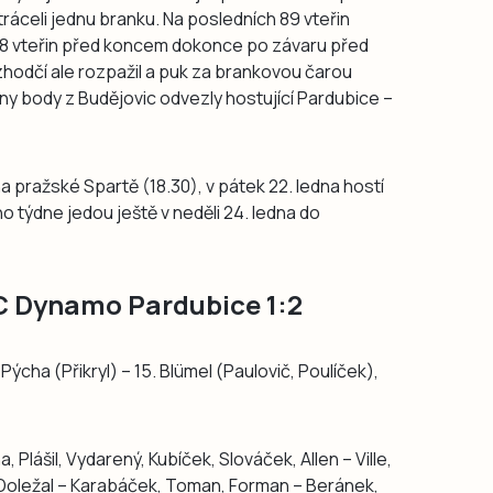
 ztráceli jednu branku. Na posledních 89 vteřin
 18 vteřin před koncem dokonce po závaru před
zhodčí ale rozpažil a puk za brankovou čarou
hny body z Budějovic odvezly hostující Pardubice –
 na pražské Spartě (18.30), v pátek 22. ledna hostí
o týdne jedou ještě v neděli 24. ledna do
C Dynamo Pardubice 1:2
. Pýcha (Přikryl) – 15. Blümel (Paulovič, Poulíček),
 Plášil, Vydarený, Kubíček, Slováček, Allen – Ville,
l, Doležal – Karabáček, Toman, Forman – Beránek,