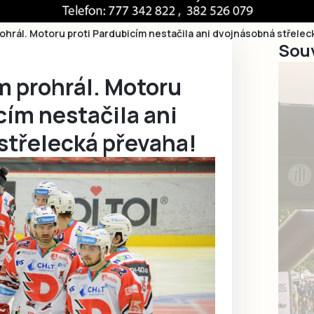
rohrál. Motoru proti Pardubicím nestačila ani dvojnásobná střelec
Souv
m prohrál. Motoru
cím nestačila ani
střelecká převaha!