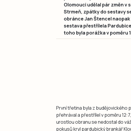
Olomouci udělal pár změn v s
Strmeň, zpátky do sestavy se
obránce Jan Štencel naopak
sestava přestřílela Pardubic
toho byla porážka v poměru 1
První třetina byla z budějovickéh
přehrával a přestřílel v poměru 12:
urostlou obranu se nedostal do váž
pokusů kryl pardubický brankář Klo