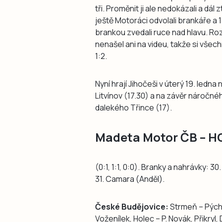
tři. Proměnit ji ale nedokázali a dál
ještě Motoráci odvolali brankáře a
brankou zvedali ruce nad hlavu. Ro
nenašel ani na videu, takže si všec
1:2.
Nyní hrají Jihočeši v úterý 19. ledna
Litvínov (17.30) a na závěr náročnéh
dalekého Třince (17).
Madeta Motor ČB – H
(0:1, 1:1, 0:0). Branky a nahrávky: 30
31. Camara (Anděl).
České Budějovice:
Strmeň – Pýcha,
Voženílek, Holec – P. Novák, Přikry