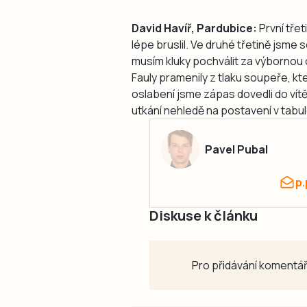
David Havíř, Pardubice:
První třet
lépe bruslil. Ve druhé třetině jsme se
musím kluky pochválit za výbornou 
Fauly pramenily z tlaku soupeře, kt
oslabení jsme zápas dovedli do ví
utkání nehledě na postavení v tabulc
Pavel Pubal
p
Diskuse k článku
Pro přidávání komentář