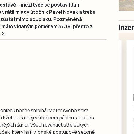
estavě – mezi tyče se postavil Jan
 vrátil mladý útočník Pavel Novák a třeba
 zůstal mimo soupisku. Pozměněná
e málo vídaným poměrem 37:18, přesto z
:2.
Milevsko
Zdarma / za odvoz
o pohledu hodně smolná. Motor svého soka
Daruji do dobrých
7, držel se častěji v útočném pásmu, ale přes
rukou kotě
nějších šancí. Všech dvanáct střeleckých
Daruji do dobrých rukou
uček, který hájil v loňské postupové sezoně
kotě-kočka, odčervené,