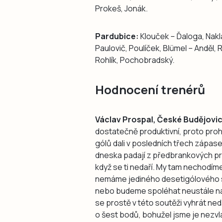
Prokeš, Jonák.
Pardubice:
Klouček – Ďaloga, Naklá
Paulovič, Poulíček, Blümel – Anděl,
Rohlík, Pochobradský.
Hodnocení trenérů
Václav Prospal, České Budějovi
dostatečně produktivní, proto proh
gólů dali v posledních třech zápas
dneska padají z předbrankových pro
když se ti nedaří. My tam nechodím
nemáme jediného desetigólového st
nebo budeme spoléhat neustále na
se prostě v této soutěži vyhrát ned
o šest bodů, bohužel jsme je nezvlá