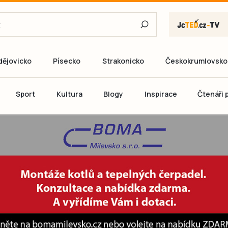
dějovicko
Písecko
Strakonicko
Českokrumlovsko
E-mail
Sport
Kultura
Blogy
Inspirace
Čtenáři p
Heslo
P
Přihlás
Ještě nemám ú