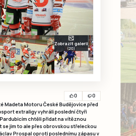
Zobrazit galerii
(20)
0
0
té Madeta Motoru České Budějovice před
port extraligy vyhráli poslední čtyři
Pardubicím chtěli přidat na vítěznou
t se jim to ale přes obrovskou střeleckou
áclav Prospal oproti poslednímu zápasu v