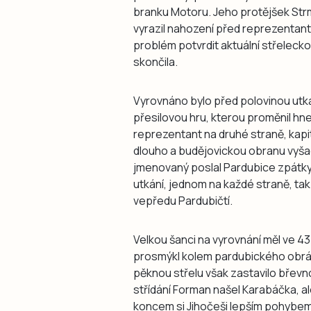
branku Motoru. Jeho protějšek Strm
vyrazil nahození před reprezentant
problém potvrdit aktuální střelecko
skončila.
Vyrovnáno bylo před polovinou utkán
přesilovou hru, kterou proměnil hn
reprezentant na druhé straně, kapit
dlouho a budějovickou obranu vyša
jmenovaný poslal Pardubice zpátky 
utkání, jednom na každé straně, ta
vepředu Pardubičtí.
Velkou šanci na vyrovnání měl ve 4
prosmýkl kolem pardubického obrán
pěknou střelu však zastavilo břevn
střídání Forman našel Karabáčka, al
koncem si Jihočeši lepším pohybem v