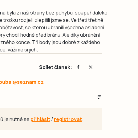
ina byla z naší strany bez pohybu, soupeř daleko
 trošku rozjeli, zlepšili jsme se. Ve třetí třetině
obětavost, se kterou ubránili všechna oslabení.
erý chodil hodně před bránu. Ale díky ubránění
tězného konce. Tři body jsou dobré z každého
e, vážíme si jich.
Sdílet článek:
.pubal@seznam.cz
ů je nutné se
přihlásit
/
registrovat
.