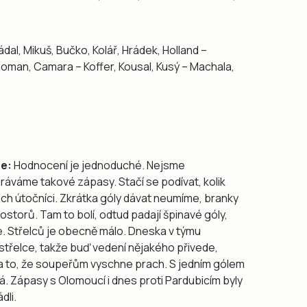
dal, Mikuš, Bučko, Kolář, Hrádek, Holland –
 Roman, Camara – Koffer, Kousal, Kusý – Machala,
ce:
Hodnocení je jednoduché. Nejsme
ráváme takové zápasy. Stačí se podívat, kolik
ech útočníci. Zkrátka góly dávat neumíme, branky
storů. Tam to bolí, odtud padají špinavé góly,
e. Střelců je obecně málo. Dneska v týmu
řelce, takže buď vedení nějakého přivede,
 to, že soupeřům vyschne prach. S jedním gólem
á. Zápasy s Olomoucí i dnes proti Pardubicím byly
dli.