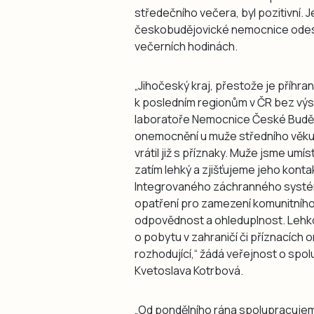
středečního večera, byl pozitivní. 
českobudějovické nemocnice odesl
večerních hodinách.
„Jihočeský kraj, přestože je příhrani
k posledním regionům v ČR bez výs
laboratoře Nemocnice České Budějo
onemocnění u muže středního věku
vrátil již s příznaky. Muže jsme um
zatím lehký a zjišťujeme jeho konta
Integrovaného záchranného systém
opatření pro zamezení komunitního
odpovědnost a ohleduplnost. Lehko
o pobytu v zahraničí či příznacích 
rozhodující,“ žádá veřejnost o spol
Kvetoslava Kotrbová.
„Od pondělního rána spolupracuje