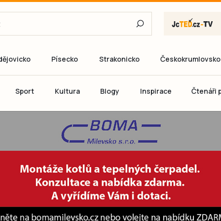
dějovicko
Písecko
Strakonicko
Českokrumlovsko
E-mail
Sport
Kultura
Blogy
Inspirace
Čtenáři p
Heslo
P
Přihlás
Ještě nemám ú