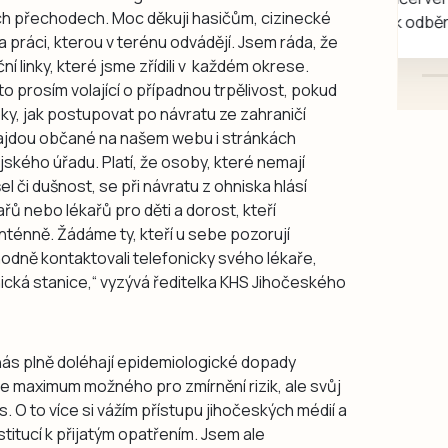
ch přechodech. Moc děkuji hasičům, cizinecké
mazlivé, ihned k odběru.
a práci, kterou v terénu odvádějí. Jsem ráda, že
í linky, které jsme zřídili v každém okrese.
to prosím volající o případnou trpělivost, pokud
y, jak postupovat po návratu ze zahraničí
najdou občané na našem webu i stránkách
jského úřadu. Platí, že osoby, které nemají
el či dušnost, se při návratu z ohniska hlásí
řů nebo lékařů pro děti a dorost, kteří
ténně. Žádáme ty, kteří u sebe pozorují
hodně kontaktovali telefonicky svého lékaře,
ická stanice,“ vyzývá ředitelka KHS Jihočeského
nás plně doléhají epidemiologické dopady
e maximum možného pro zmírnění rizik, ale svůj
. O to více si vážím přístupu jihočeských médií a
nstitucí k přijatým opatřením. Jsem ale