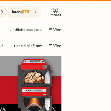
Přihlásit
Více
Jindřichohradecko
Více
íší
Speciální přílohy
Prachaticko
Inzerce
Obnovit heslo
řihlásit se
it se přes Facebook
čet, chci se
Registrovat