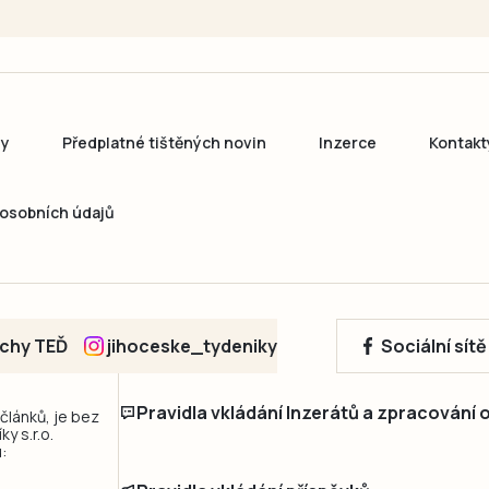
ny
Předplatné tištěných novin
Inzerce
Kontakt
osobních údajů
echy TEĎ
jihoceske_tydeniky
Sociální sít
Pravidla vkládání Inzerátů a zpracování
 článků, je bez
y s.r.o.
: