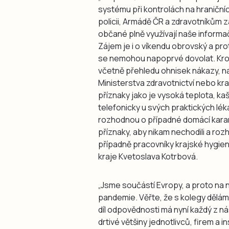
systému při kontrolách na hraniční
policii, Armádě ČR a zdravotníkům z
občané plně využívají naše informačn
Zájem je i o víkendu obrovský a pro
se nemohou napoprvé dovolat. Krok
včetně přehledu ohnisek nákazy, 
Ministerstva zdravotnictví nebo kra
příznaky jako je vysoká teplota, kaš
telefonicky u svých praktických léka
rozhodnou o případné domácí karan
příznaky, aby nikam nechodili a roz
případně pracovníky krajské hygien
kraje Kvetoslava Kotrbová.
„Jsme součástí Evropy, a proto na 
pandemie. Věřte, že s kolegy dělám
díl odpovědnosti má nyní každý z nás
drtivé většiny jednotlivců, firem a i