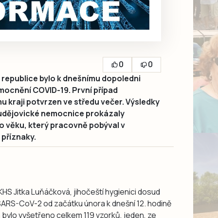
0
0
republice bylo k dnešnímu dopoledni
mocnění COVID-19. První případ
 kraji potvrzen ve středu večer. Výsledky
budějovické nemocnice prokázaly
 věku, který pracovně pobýval v
 příznaky.
HS Jitka Luňáčková, jihočeští hygienici dosud
m SARS-CoV-2 od začátku února k dnešní 12. hodině
 bylo vyšetřeno celkem 119 vzorků, jeden, ze