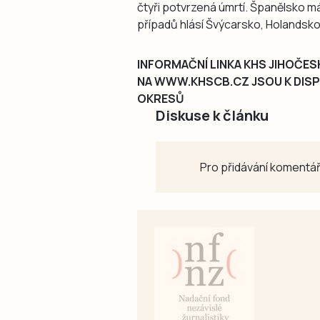
čtyři potvrzená úmrtí. Španělsko m
případů hlásí Švýcarsko, Holandsko č
INFORMAČNÍ LINKA KHS JIHOČESK
NA WWW.KHSCB.CZ JSOU K DISPO
OKRESŮ
Diskuse k článku
Pro přidávání komentář