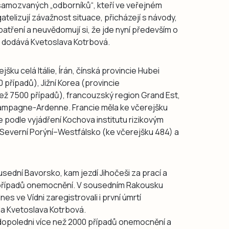
samozvaných „odborníků“, kteří ve veřejném
telizují závažnost situace, přicházejí s návody,
patření a neuvědomují si, že jde nyní především o
ch,“ dodává Kvetoslava Kotrbová.
ejšku celá Itálie, Írán, čínská provincie Hubei
 případů), Jižní Korea (provincie
ž 7500 případů), francouzský region Grand Est,
hampagne-Ardenne. Francie měla ke včerejšku
 podle vyjádření Kochova institutu rizikovým
Severní Porýní–Westfálsko (ke včerejšku 484) a
usední Bavorsko, kam jezdí Jihočeši za prací a
 případů onemocnění. V sousedním Rakousku
es ve Vídni zaregistrovali i první úmrtí
a Kvetoslava Kotrbová.
opoledni více než 2000 případů onemocnění a