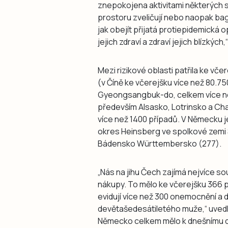
znepokojena aktivitami některých 
prostoru zveličují nebo naopak baga
jak obejít přijatá protiepidemická o
jejich zdraví a zdraví jejich blízký
Mezi rizikové oblasti patřila ke včer
(v Číně ke včerejšku více než 80.750
Gyeongsangbuk-do, celkem více ne
především Alsasko, Lotrinsko a C
více než 1400 případů. V Německu je
okres Heinsberg ve spolkové zemi 
Bádensko Württembersko (277).
„Nás na jihu Čech zajímá nejvíce so
nákupy. To mělo ke včerejšku 366
evidují více než 300 onemocnění a dn
devětašedesátiletého muže,“ uvedl
Německo celkem mělo k dnešnímu d