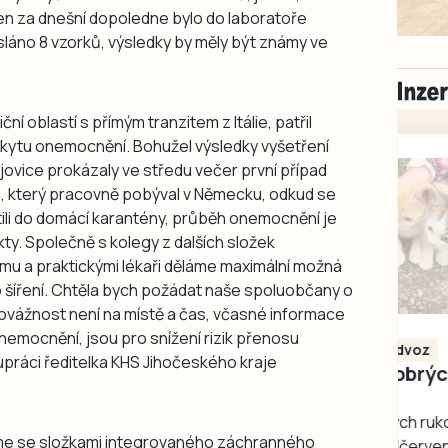
Jen za dnešní dopoledne bylo do laboratoře
áno 8 vzorků, výsledky by měly být známy ve
ční oblastí s přímým tranzitem z Itálie, patřil
kytu onemocnění. Bohužel výsledky vyšetření
vice prokázaly ve středu večer první případ
, který pracovně pobýval v Německu, odkud se
ístili do domácí karantény, průběh onemocnění je
kty. Společně s kolegy z dalších složek
u a praktickými lékaři děláme maximální možná
 šíření. Chtěla bych požádat naše spoluobčany o
vážnost není na místě a čas, včasné informace
Milevsko
onemocnění, jsou pro snížení rizik přenosu
Zdarma / za odvoz
upráci ředitelka KHS Jihočeského kraje
Daruji do dobrých
rukou kotě
Daruji do dobrých rukou
me se složkami integrovaného záchranného
kotě-kočka, odčervené,