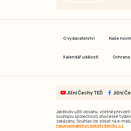
O vydavatelství
Naše novi
Kalendář událostí
Ochrana 
Jižní Čechy TEĎ
Jižní Č
Jakékoliv užití obsahu, včetně převzetí
souhlasu společnosti Jihočeské týdeník
zakázáno. Souhlas lze získat na e-mailu
neumann@jihocesketydeniky.cz
.