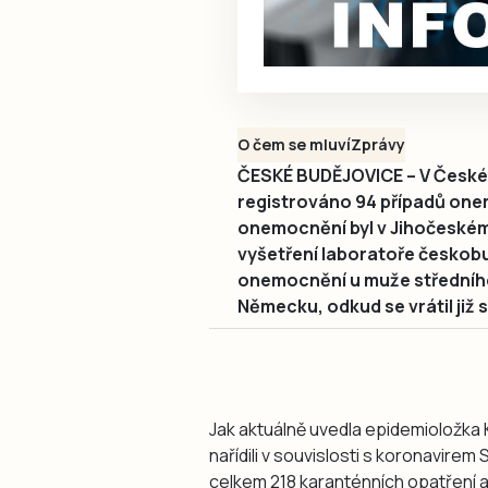
O čem se mluví
Zprávy
ČESKÉ BUDĚJOVICE – V České 
registrováno 94 případů one
onemocnění byl v Jihočeskému
vyšetření laboratoře česko
onemocnění u muže středního
Německu, odkud se vrátil již s
Jak aktuálně uvedla epidemioložka K
nařídili v souvislosti s koronavire
celkem 218 karanténních opatření a