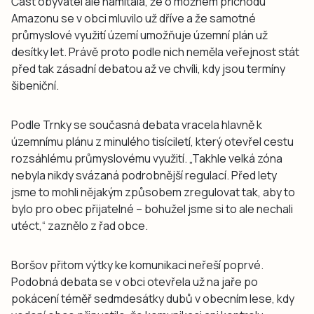
Část obyvatel ale namítala, že o možném příchodu
Amazonu se v obci mluvilo už dříve a že samotné
průmyslové využití území umožňuje územní plán už
desítky let. Právě proto podle nich neměla veřejnost stát
před tak zásadní debatou až ve chvíli, kdy jsou termíny
šibeniční.
Podle Trnky se současná debata vracela hlavně k
územnímu plánu z minulého tisíciletí, který otevřel cestu
rozsáhlému průmyslovému využití. „Takhle velká zóna
nebyla nikdy svázaná podrobnější regulací. Před lety
jsme to mohli nějakým způsobem zregulovat tak, aby to
bylo pro obec přijatelné – bohužel jsme si to ale nechali
utéct,“ zaznělo z řad obce.
Boršov přitom výtky ke komunikaci neřeší poprvé.
Podobná debata se v obci otevřela už na jaře po
pokácení téměř sedmdesátky dubů v obecním lese, kdy