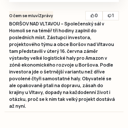
0
1
O čem se mluví
Zprávy
BORŠOV NAD VLTAVOU – Společenský sál v
Homoli se na téměř tři hodiny zaplnil do
posledních míst. Zástupci investora,
projektového týmu a obce Boršov nad Vltavou
tam představili v úterý 16. června záměr
výstavby velké logistické haly pro Amazon v
zóně ekonomického rozvoje u Boršova. Podle
investora jde o šetrnější variantu než dříve
povolené čtyři samostatné haly. Obyvatelé se
ale opakovaně ptali na dopravu, zásah do
krajiny u Vltavy, dopady na každodenní život i
otázku, proč se k nim tak velký projekt dostává
až nyní.