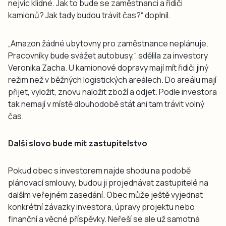
nejvíc klidné. Jak to bude se zaměstnanci a řidiči
kamionů? Jak tady budou trávit čas?“ doplnil.
„Amazon žádné ubytovny pro zaměstnance neplánuje.
Pracovníky bude svážet autobusy,“ sdělila za investory
Veronika Zacha. U kamionové dopravy mají mít řidiči jiný
režim než v běžných logistických areálech. Do areálu mají
přijet, vyložit, znovu naložit zboží a odjet. Podle investora
tak nemají v místě dlouhodobě stát ani tam trávit volný
čas.
Další slovo bude mít zastupitelstvo
Pokud obec s investorem najde shodu na podobě
plánovací smlouvy, budou ji projednávat zastupitelé na
dalším veřejném zasedání. Obec může ještě vyjednat
konkrétní závazky investora, úpravy projektu nebo
finanční a věcné příspěvky. Neřeší se ale už samotná