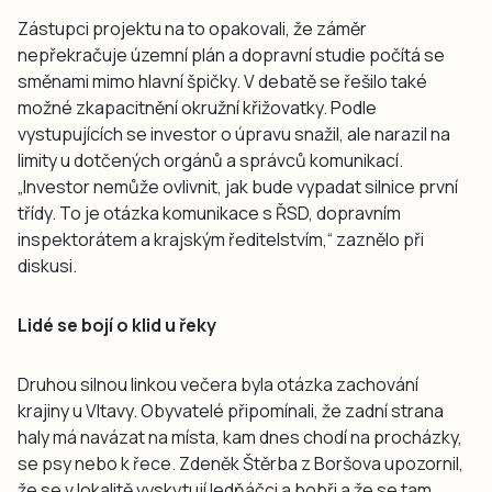
Zástupci projektu na to opakovali, že záměr
nepřekračuje územní plán a dopravní studie počítá se
směnami mimo hlavní špičky. V debatě se řešilo také
možné zkapacitnění okružní křižovatky. Podle
vystupujících se investor o úpravu snažil, ale narazil na
limity u dotčených orgánů a správců komunikací.
„Investor nemůže ovlivnit, jak bude vypadat silnice první
třídy. To je otázka komunikace s ŘSD, dopravním
inspektorátem a krajským ředitelstvím,“ zaznělo při
diskusi.
Lidé se bojí o klid u řeky
Druhou silnou linkou večera byla otázka zachování
krajiny u Vltavy. Obyvatelé připomínali, že zadní strana
haly má navázat na místa, kam dnes chodí na procházky,
se psy nebo k řece. Zdeněk Štěrba z Boršova upozornil,
že se v lokalitě vyskytují ledňáčci a bobři a že se tam