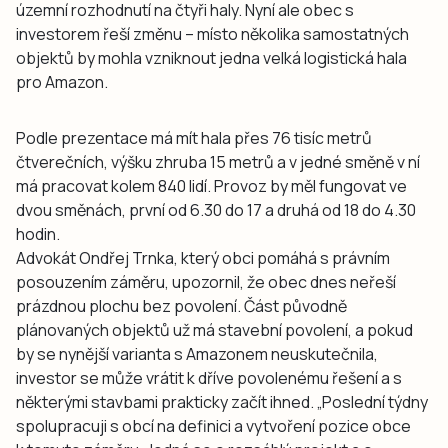
územní rozhodnutí na čtyři haly. Nyní ale obec s
investorem řeší změnu – místo několika samostatných
objektů by mohla vzniknout jedna velká logistická hala
pro Amazon.
Podle prezentace má mít hala přes 76 tisíc metrů
čtverečních, výšku zhruba 15 metrů a v jedné směně v ní
má pracovat kolem 840 lidí. Provoz by měl fungovat ve
dvou směnách, první od 6.30 do 17 a druhá od 18 do 4.30
hodin.
Advokát Ondřej Trnka, který obci pomáhá s právním
posouzením záměru, upozornil, že obec dnes neřeší
prázdnou plochu bez povolení. Část původně
plánovaných objektů už má stavební povolení, a pokud
by se nynější varianta s Amazonem neuskutečnila,
investor se může vrátit k dříve povolenému řešení a s
některými stavbami prakticky začít ihned. „Poslední týdny
spolupracuji s obcí na definici a vytvoření pozice obce