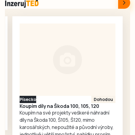
dodávky značky
vodovodu, která
Iveco se převrhl
se během stavby
přepravovaný sud
ukázala jako
se síranem
nezbytná.
železitým, který
vytekl na silnici.
Hasiči látku
likvidovali,
policisté
usměrňovali
dopravu.
Písecko
Dohodou
Koupím díly na Škoda 100, 105, 120
Koupím na své projekty veškeré náhradní
díly na Škoda 100, Š105, Š120, mimo
karosářských, nepoužité a původní výroby,
jednotlivě i větší množství, nabídku prosím