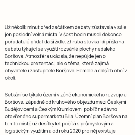
Už několik minut před začátkem debaty zůstávala v sále
jen poslední volná místa. V šest hodin museli dokonce
pořadatelé přidat další židle. Zhruba stovka lidí přišla na
debatu týkající se využití rozsáhlé plochy nedaleko
Boršova. Atmosféra ukázala, že nepůjde jen o
technickou prezentaci, ale o téma, které zajímá
obyvatele i zastupitele Boršova, Homole a dalších obcí v
okolí.
Setkání se týkalo území v zóně ekonomického rozvoje u
Boršova, západně od kruhového objezdu mezi Českými
Budějovicemi a Českým Krumlovem, poblíž nedávno
otevřeného supermarketu Billa. Územní plán Boršova na
tomto místě už desítky let počítá s průmyslovým a
logistickým využitím a od roku 2020 pro něj existuje