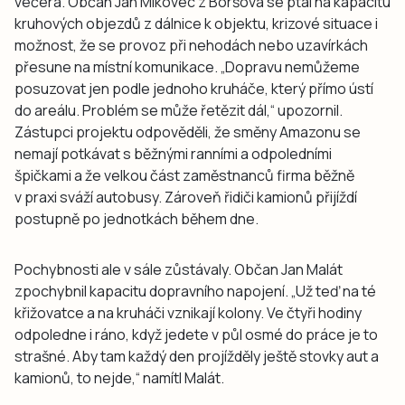
večera. Občan Jan Mikovec z Boršova se ptal na kapacitu
kruhových objezdů z dálnice k objektu, krizové situace i
možnost, že se provoz při nehodách nebo uzavírkách
přesune na místní komunikace. „Dopravu nemůžeme
posuzovat jen podle jednoho kruháče, který přímo ústí
do areálu. Problém se může řetězit dál,“ upozornil.
Zástupci projektu odpověděli, že směny Amazonu se
nemají potkávat s běžnými ranními a odpoledními
špičkami a že velkou část zaměstnanců firma běžně
v praxi sváží autobusy. Zároveň řidiči kamionů přijíždí
postupně po jednotkách během dne.
Pochybnosti ale v sále zůstávaly. Občan Jan Malát
zpochybnil kapacitu dopravního napojení. „Už teď na té
křižovatce a na kruháči vznikají kolony. Ve čtyři hodiny
odpoledne i ráno, když jedete v půl osmé do práce je to
strašné. Aby tam každý den projížděly ještě stovky aut a
kamionů, to nejde,“ namítl Malát.