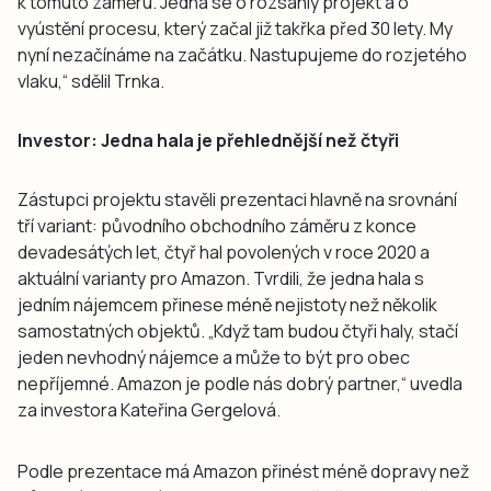
k tomuto záměru. Jedná se o rozsáhlý projekt a o
vyústění procesu, který začal již takřka před 30 lety. My
nyní nezačínáme na začátku. Nastupujeme do rozjetého
vlaku,“ sdělil Trnka.
Investor: Jedna hala je přehlednější než čtyři
Zástupci projektu stavěli prezentaci hlavně na srovnání
tří variant: původního obchodního záměru z konce
devadesátých let, čtyř hal povolených v roce 2020 a
aktuální varianty pro Amazon. Tvrdili, že jedna hala s
jedním nájemcem přinese méně nejistoty než několik
samostatných objektů. „Když tam budou čtyři haly, stačí
jeden nevhodný nájemce a může to být pro obec
nepříjemné. Amazon je podle nás dobrý partner,“ uvedla
za investora Kateřina Gergelová.
Podle prezentace má Amazon přinést méně dopravy než