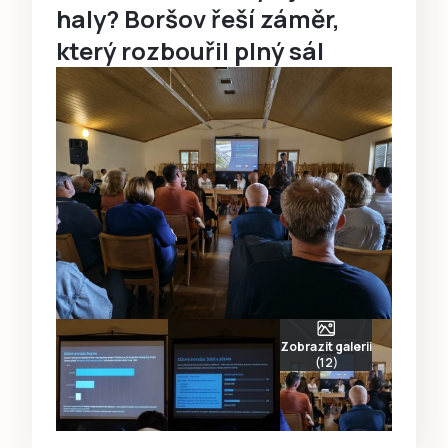
haly? Boršov řeší záměr,
který rozbouřil plný sál
Zobrazit galerii
(12)