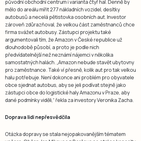
původní obchodní centrum i varianta čtyř hal. Denně by
mělo do areálu mířit 277 nákladních vozidel, desítky
autobusů a necelá pětistovka osobních aut. Investor
zároveň zdůrazňoval, že velkou část zaměstnanců chce
firma svážet autobusy. Zástupci projektu také
argumentovali tím, že Amazon v České republice už
dlouhodobě působí, a proto je podle nich
předvídatelnější než neznámí nájemci v několika
samostatných halách. „Amazon nebude stavět ubytovny
pro zaměstnance. Také ví přesně, kolik aut pro tak velkou
halu potřebuje. Není dokonce ani problém pro obyvatele
obce sjednat autobus, aby se jeli podívat stejně jako
zástupci obce do logistické haly Amazonu v Praze, aby
dané podmínky viděli,“ řekla za investory Veronika Zacha.
Doprava lidi nepřesvědčila
Otázka dopravy se stala nejopakovanějším tématem