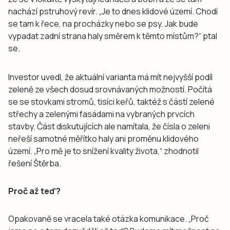
nachází pstruhový revír. „Je to dnes klidové území. Chodí
se tam k řece, na procházky nebo se psy. Jak bude
vypadat zadní strana haly směrem k těmto místům?“ ptal
se.
Investor uvedl, že aktuální varianta má mít nejvyšší podíl
zeleně ze všech dosud srovnávaných možností. Počítá
se se stovkami stromů, tisíci keřů, taktéž s částí zelené
střechy a zelenými fasádami na vybraných prvcích
stavby. Část diskutujících ale namítala, že čísla o zeleni
neřeší samotné měřítko haly ani proměnu klidového
území. „Pro mě je to snížení kvality života,“ zhodnotil
řešení Štěrba.
Proč až teď?
Opakovaně se vracela také otázka komunikace. „Proč