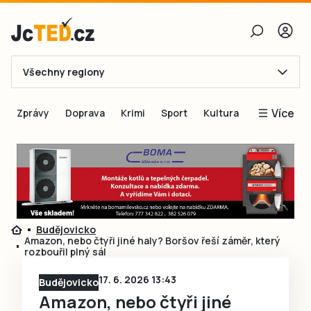
Všechny regiony
E-mail
Více
Zprávy
Doprava
Krimi
Sport
Kultura
Heslo
Blogy
Obnovit heslo
Inspirace
Čtenáři píší
Přihlásit se
Speciální přílohy
Budějovicko
Přihlásit se přes Facebook
Inzerce
Amazon, nebo čtyři jiné haly? Boršov řeší záměr, který
rozbouřil plný sál
Ještě nemám účet, chci se
Registrovat
17. 6. 2026 13:43
Budějovicko
Amazon, nebo čtyři jiné