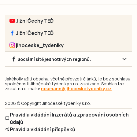
Jižní Čechy TEĎ
Jižní Čechy TEĎ
jihoceske_tydeniky
Sociální sítě jednotlivých regionů:
Jakékoliv užití obsahu, včetně převzetí článků, je bez souhlasu
společnosti Jihočeské týdeníky s.r.o. zakázáno. Souhlas lze
získat na e-mailu:
neumann@jihocesketydeniky.cz
.
2026 © Copyright Jihočeské týdeníky s.r.o.
Pravidla vkládání Inzerátů a zpracování osobních
údajů
Pravidla vkládání příspěvků