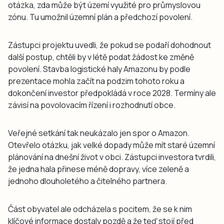
otázka, zda může být území využité pro průmyslovou
zónu. Tu umožnil územní plán a předchozí povolení.
Zástupci projektu uvedli, že pokud se podaří dohodnout
další postup, chtěli by v létě podat žádost ke změně
povolení. Stavba logistické haly Amazonu by podle
prezentace mohla začít na podzim tohoto roku a
dokončení investor předpokládá v roce 2028. Termíny ale
závisí na povolovacím řízení i rozhodnutí obce.
Veřejné setkání tak neukázalo jen spor o Amazon.
Otevřelo otázku, jak velké dopady může mít staré územní
plánování na dnešní život v obci. Zástupci investora tvrdili,
že jedna hala přinese méně dopravy, více zeleně a
jednoho dlouholetého a čitelného partnera.
Část obyvatel ale odcházela s pocitem, že se k nim
klíčové informace dostaly pozdě a že teď stojí před