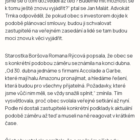
jsme se o tom dozvěděli až teď? Budeme mít možnost se
k tomu ještě znovu vyjádřit?“ ptal se Jan Malát. Advokát
Trnka odpověděl, že pokud obec s investorem dojde k
podobě plánovací smlouvy, budou ji schvalovat
zastupitelé na veřejném zasedání a lidé se tam budou
moci znovu k věci vyjádřit.
Starostka Boršova Romana Rýcová popsala, že obec se
s konkrétní podobou záměru seznámila na konci dubna.
„Od 30. dubna jednáme s firmami Accolade a Garbe,
které mají halu Amazonu pronajímat, a hledáme řešení,
která budou pro všechny přijatelná. Požadavky, které
jsme vůči nim měli, se vždy snažili splnit,“ zmínila. Tím
vysvětlovala, proč obec svolala veřejné setkání až nyní.
Podle ní dostali zastupitelé konkrétní podklady k aktuální
podobě záměru až teď a museli na ně reagovat v krátkém
čase.