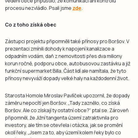
vedení obce připustilo, že komunikaci ani kontrolu
procesu nezvládlo. Psali jsme
zde
.
Co z toho získá obec
Zástupci projektu připomněli také přínosy pro Boršov. V
prezentaci zmínili dohody k napojení kanalizace a
odpadním vodám, daň z nemovitosti přes dva miliony
korun ročně, podporu obce, autobusovou zastávku a již
funkční supermarket Billa. Část lidí ale namítala, že tyto
přínosy nevyváží dopady velké haly na každodenní život.
Starosta Homole Miroslav Pavlíček upozornil, že dopady
záměru nepocítí jen Boršov. „Tady zaznělo, co získá
Boršov. Ale co získají ty ostatní obce?“ ptal se. Zároveň
připomněl, že Jižní tangenta území zatraktivnila pro
investory, ale tím se otevřela i otázka, jak se promění
okolí řeky. „Jsem za to, aby území kolem řeky bylo co