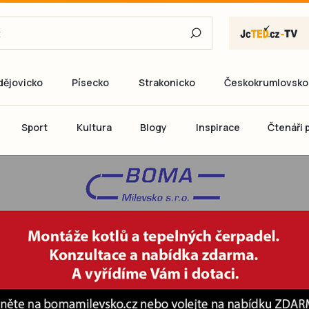
dějovicko
Písecko
Strakonicko
Českokrumlovsko
E-mail
Sport
Kultura
Blogy
Inspirace
Čtenáři p
Heslo
P
Přihlás
Ještě nemám ú