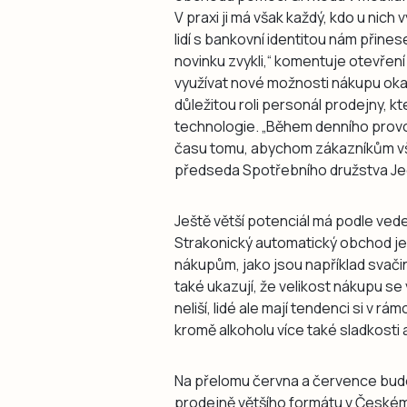
V praxi ji má však každý, kdo u nich
lidí s bankovní identitou nám přinese
novinku zvykli,“ komentuje otevřen
využívat nové možnosti nákupu okam
důležitou roli personál prodejny, k
technologie. „Během denního provo
času tomu, abychom zákazníkům vše 
předseda Spotřebního družstva Jed
Ještě větší potenciál má podle ved
Strakonický automatický obchod je 
nákupům, jako jsou například svači
také ukazují, že velikost nákupu 
neliší, lidé ale mají tendenci si v 
kromě alkoholu více také sladkosti a
Na přelomu června a července bu
prodejně většího formátu v Českém 