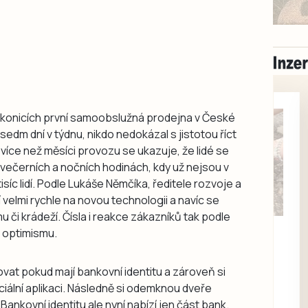
rakonicích první samoobslužná prodejna v České
sedm dní v týdnu, nikdo nedokázal s jistotou říct
 více než měsíci provozu se ukazuje, že lidé se
večerních a nočních hodinách, kdy už nejsou v
síc lidí. Podle Lukáše Němčíka, ředitele rozvoje a
 velmi rychle na novou technologii a navíc se
 či krádeží. Čísla i reakce zákazníků tak podle
Milevsko
k optimismu.
Zdarma / za odvoz
Daruji do dobrých
at pokud mají bankovní identitu a zároveň si
rukou kotě
iální aplikaci. Následně si odemknou dveře
Daruji do dobrých rukou
nkovní identitu ale nyní nabízí jen část bank.
kotě-kočka, odčervené,