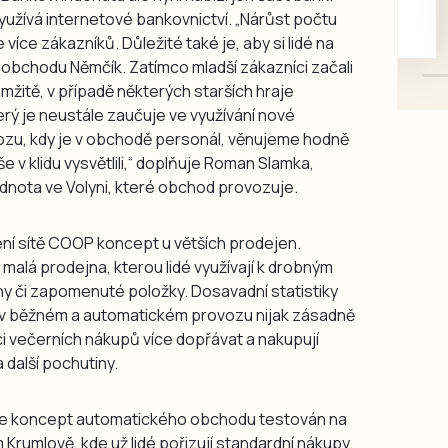
 využívá internetové bankovnictví. „Nárůst počtu
mazlivé, ihned k odběru.
 více zákazníků. Důležité také je, aby si lidé na
í obchodu Němčík. Zatímco mladší zákazníci začali
žitě, v případě některých starších hraje
terý je neustále zaučuje ve využívání nové
zu, kdy je v obchodě personál, věnujeme hodně
v klidu vysvětlili,“ doplňuje Roman Slamka,
nota ve Volyni, které obchod provozuje.
ení sítě COOP koncept u větších prodejen.
malá prodejna, kterou lidé využívají k drobným
ny či zapomenuté položky. Dosavadní statistiky
se v běžném a automatickém provozu nijak zásadně
rámci večerních nákupů více dopřávat a nakupují
 další pochutiny.
de koncept automatického obchodu testován na
Krumlově, kde už lidé pořizují standardní nákupy.