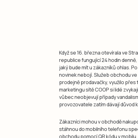
Když se 16. března otevírala ve St
republice fungující 24 hodin denně, 
jaký bude mít u zákazníků ohlas. Po
novinek nebojí. Služeb obchodu ve 
prodejně prodavačky, využilo přes ti
marketingu sítě COOP si lidé zvykají
vůbec neobjevují případy vandalismu
provozovatele zatím dávají důvod 
Zákazníci mohou v obchodě nakupov
stáhnou do mobilního telefonu spec
obchodu pomocí QR kódu v mobilu. Ba