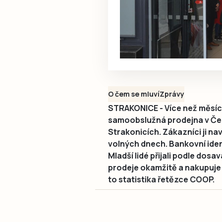
O čem se mluví
Zprávy
STRAKONICE - Více než měsíc
samoobslužná prodejna v Česk
Strakonicích. Zákazníci ji nav
volných dnech. Bankovní iden
Mladší lidé přijali podle do
prodeje okamžitě a nakupuje 
to statistika řetězce COOP.