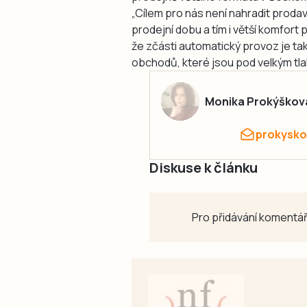
„Cílem pro nás není nahradit prod
prodejní dobu a tím i větší komfort
že zčásti automatický provoz je ta
obchodů, které jsou pod velkým tl
Monika Prokýškov
prokysko
Diskuse k článku
Pro přidávání komentář