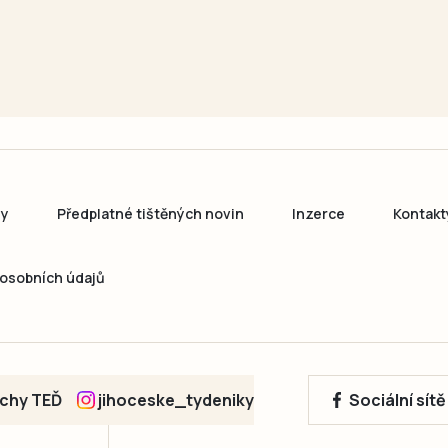
ny
Předplatné tištěných novin
Inzerce
Kontakt
osobních údajů
echy TEĎ
jihoceske_tydeniky
Sociální sít