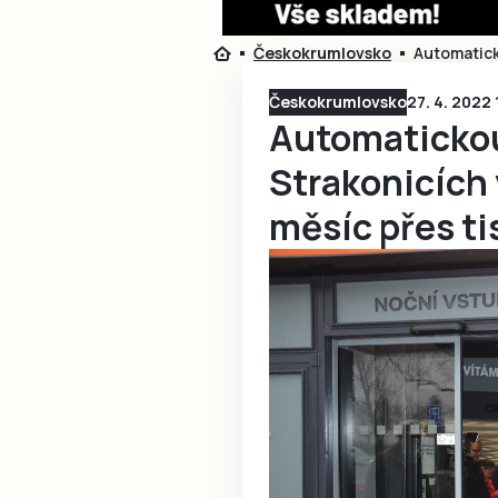
Českokrumlovsko
Automatick
Českokrumlovsko
27. 4. 2022 
Automatickou
Strakonicích 
měsíc přes tis