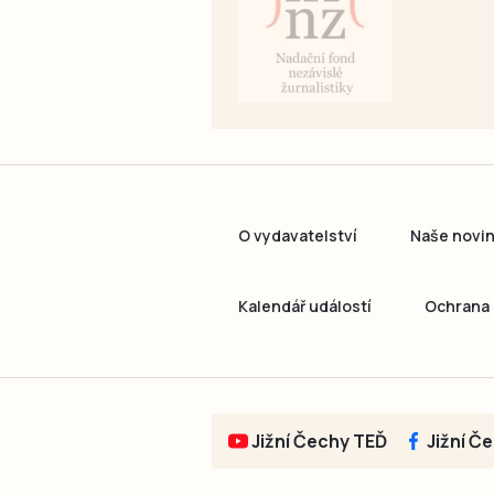
O vydavatelství
Naše novi
Kalendář událostí
Ochrana 
Jižní Čechy TEĎ
Jižní Č