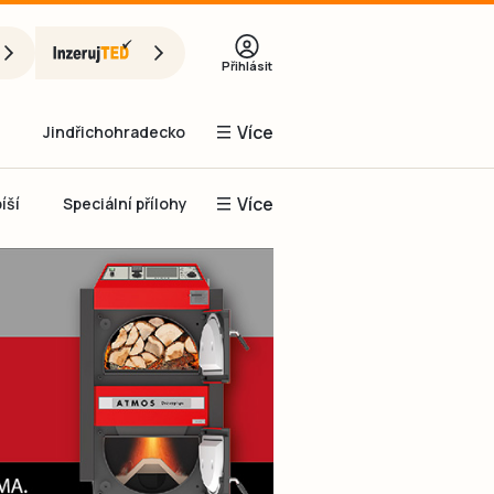
Přihlásit
Více
Jindřichohradecko
Více
íší
Speciální přílohy
Prachaticko
Inzerce
Obnovit heslo
řihlásit se
it se přes Facebook
čet, chci se
Registrovat