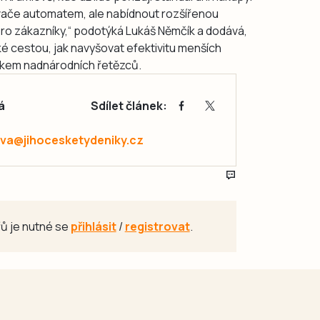
avače automatem, ale nabídnout rozšířenou
 pro zákazníky,“ podotýká Lukáš Němčík a dodává,
ké cestou, jak navyšovat efektivitu menších
akem nadnárodních řetězců.
á
Sdílet článek:
va@jihocesketydeniky.cz
ů je nutné se
přihlásit
/
registrovat
.