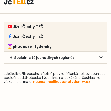
Jižní Čechy TEĎ
Jižní Čechy TEĎ
jihoceske_tydeniky
Sociální sítě jednotlivých regionů:
Jakékoliv užití obsahu, včetně převzetí článků, je bez souhlasu
společnosti Jihočeské týdeníky s.r.o. zakázáno. Souhlas lze
získat na e-mailu:
neumann@jihocesketydeniky.cz
.
2026 © Copyright Jihočeské týdeníky s.r.o.
Pravidla vkládání Inzerátů a zpracování osobních
údajů