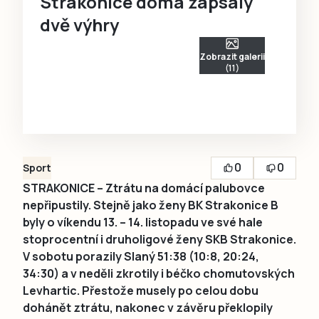
Strakonice doma zapsaly
dvě výhry
Zobrazit galerii
(11)
0
0
Sport
STRAKONICE – Ztrátu na domácí palubovce
nepřipustily. Stejně jako ženy BK Strakonice B
byly o víkendu 13. – 14. listopadu ve své hale
stoprocentní i druholigové ženy SKB Strakonice.
V sobotu porazily Slaný 51:38 (10:8, 20:24,
34:30) a v neděli zkrotily i béčko chomutovských
Levhartic. Přestože musely po celou dobu
dohánět ztrátu, nakonec v závěru překlopily