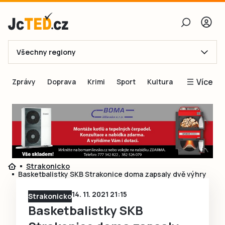
Všechny regiony
E-mail
Více
Zprávy
Doprava
Krimi
Sport
Kultura
Heslo
Blogy
Obnovit heslo
Inspirace
Čtenáři píší
Přihlásit se
Speciální přílohy
Strakonicko
Přihlásit se přes Facebook
Inzerce
Basketbalistky SKB Strakonice doma zapsaly dvě výhry
Ještě nemám účet, chci se
Registrovat
14. 11. 2021 21:15
Strakonicko
Basketbalistky SKB