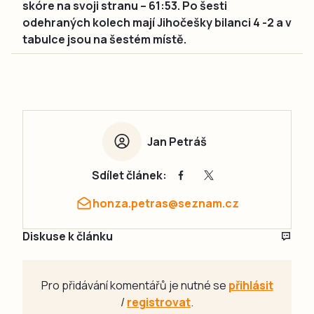
skóre na svoji stranu – 61:53. Po šesti
odehraných kolech mají Jihočešky bilanci 4 -2 a v
tabulce jsou na šestém místě.
Jan Petráš
Sdílet článek:
honza.petras@seznam.cz
Diskuse k článku
Pro přidávání komentářů je nutné se
přihlásit
/
registrovat
.