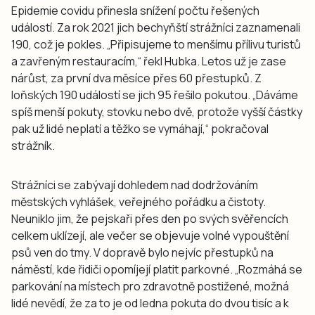
Epidemie covidu přinesla snížení počtu řešených
událostí. Za rok 2021 jich bechyňští strážníci zaznamenali
190, což je pokles. „Připisujeme to menšímu přílivu turistů
a zavřeným restauracím,“ řekl Hubka. Letos už je zase
nárůst, za první dva měsíce přes 60 přestupků. Z
loňských 190 událostí se jich 95 řešilo pokutou. „Dáváme
spíš menší pokuty, stovku nebo dvě, protože vyšší částky
pak už lidé neplatí a těžko se vymáhají,“ pokračoval
strážník.
Strážníci se zabývají dohledem nad dodržováním
městských vyhlášek, veřejného pořádku a čistoty.
Neuniklo jim, že pejskaři přes den po svých svěřencích
celkem uklízejí, ale večer se objevuje volné vypouštění
psů ven do tmy. V dopravě bylo nejvíc přestupků na
náměstí, kde řidiči opomíjejí platit parkovné. „Rozmáhá se
parkování na místech pro zdravotně postižené, možná
lidé nevědí, že za to je od ledna pokuta do dvou tisíc a k