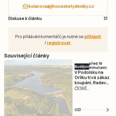
kolarova@jihocesketydeniky.cz
Diskuse k článku
Pro přidávání komentářů je nutné se
přihlásit
/
registrovat
.
Související články
před 16
Budějovicko
minutami
V Podolsku na
Orlíku trvá zákaz
koupání. Radava
nebo Lipno mají
ČESKÉ
výbornou kvalitu
BUDĚJOVICE –
vody
Výsledky odběrů
vzorků vody z
0
počátku týdne