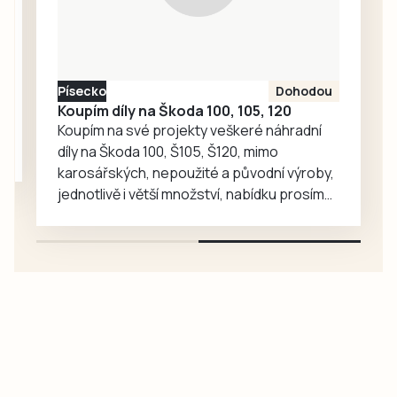
provozu. Policisté
zjistili, že žena za
volantem je pod
silným vlivem
alkoholu. Dechová
Písecko
Dohodou
Koupím díly na Škoda 100, 105, 120
zkouška ukázala
Koupím na své projekty veškeré náhradní
téměř…
díly na Škoda 100, Š105, Š120, mimo
karosářských, nepoužité a původní výroby,
jednotlivě i větší množství, nabídku prosím
pouze na e-mail: svorpi@seznam.cz.