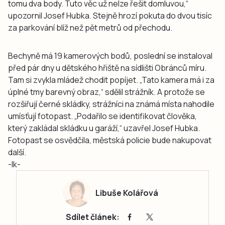
tomu dva body. Tuto věc už nelze řešit domluvou,“
upozornil Josef Hubka. Stejně hrozí pokuta do dvou tisíc
za parkování blíž než pět metrů od přechodu.
Bechyně má 19 kamerových bodů, poslední se instaloval
před pár dny u dětského hřiště na sídlišti Obránců míru.
Tam si zvykla mládež chodit popíjet. „Tato kamera má i za
úplné tmy barevný obraz,“ sdělil strážník. A protože se
rozšiřují černé skládky, strážníci na známá místa nahodile
umísťují fotopast. „Podařilo se identifikovat člověka,
který zakládal skládku u garáží,“ uzavřel Josef Hubka.
Fotopast se osvědčila, městská policie bude nakupovat
další.
-lk-
Libuše Kolářová
Sdílet článek: