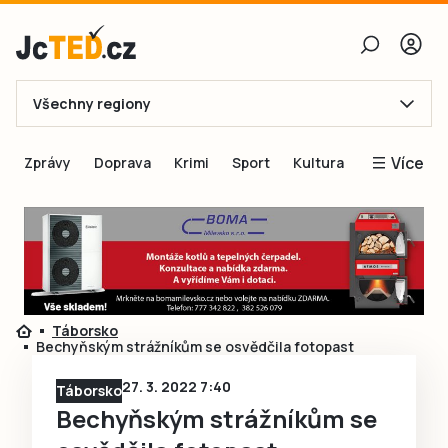
Všechny regiony
E-mail
Více
Zprávy
Doprava
Krimi
Sport
Kultura
Heslo
Blogy
Obnovit heslo
Inspirace
Čtenáři píší
Přihlásit se
Speciální přílohy
Táborsko
Přihlásit se přes Facebook
Inzerce
Bechyňským strážníkům se osvědčila fotopast
Ještě nemám účet, chci se
Registrovat
27. 3. 2022 7:40
Táborsko
Bechyňským strážníkům se