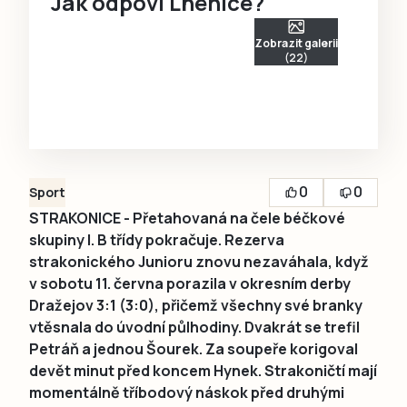
Jak odpoví Lhenice?
Zobrazit galerii
(22)
0
0
Sport
STRAKONICE - Přetahovaná na čele béčkové
skupiny I. B třídy pokračuje. Rezerva
strakonického Junioru znovu nezaváhala, když
v sobotu 11. června porazila v okresním derby
Dražejov 3:1 (3:0), přičemž všechny své branky
vtěsnala do úvodní půlhodiny. Dvakrát se trefil
Petráň a jednou Šourek. Za soupeře korigoval
devět minut před koncem Hynek. Strakoničtí mají
momentálně tříbodový náskok před druhými