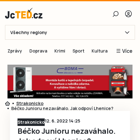
Všechny regiony
E-mail
Více
Zprávy
Doprava
Krimi
Sport
Kultura
Heslo
Blogy
Obnovit heslo
Inspirace
Čtenáři píší
Přihlásit se
Speciální přílohy
Strakonicko
Přihlásit se přes Facebook
Inzerce
Béčko Junioru nezaváhalo. Jak odpoví Lhenice?
Ještě nemám účet, chci se
Registrovat
12. 6. 2022 14:25
Strakonicko
Béčko Junioru nezaváhalo.