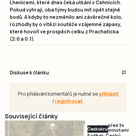
Lhenicemi, které dnes čeká utkání v Cehnicích.
Pokud vyhrají, oba týmy budou mít opět stejně
bodů. A kdyby to nezměnilo ani závěrečné kolo,
rozhodly by o vítězi soutěže vzájemné zápasy,
které hovoří ve prospěch celku z Prachaticka
(2:0 a 0:1).
Diskuse k článku
Pro přidávání komentářů je nutné se
přihlásit
/
registrovat
.
Související články
před 34
Českokrumlovsko
minutami
Fotbal: Český