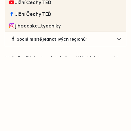
Jižní Čechy TEĎ
Jižní Čechy TEĎ
jihoceske_tydeniky
Sociální sítě jednotlivých regionů:
Jakékoliv užití obsahu, včetně převzetí článků, je bez souhlasu
společnosti Jihočeské týdeníky s.r.o. zakázáno. Souhlas lze
získat na e-mailu:
neumann@jihocesketydeniky.cz
.
2026 © Copyright Jihočeské týdeníky s.r.o.
Pravidla vkládání Inzerátů a zpracování osobních
údajů
Pravidla vkládání příspěvků
Hlavním cílem projektu „Nový vizuál webových stránek pro Jihočeské