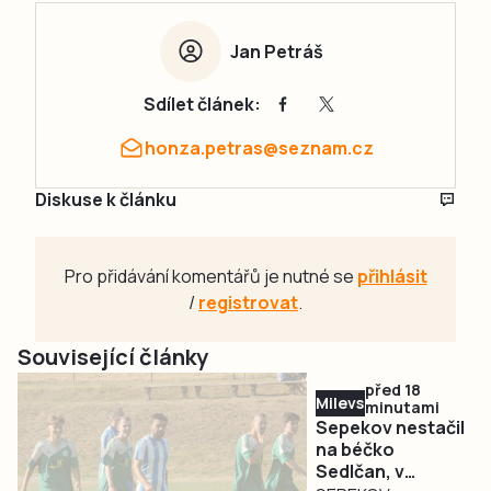
Jan Petráš
Sdílet článek:
honza.petras@seznam.cz
Diskuse k článku
Pro přidávání komentářů je nutné se
přihlásit
/
registrovat
.
Související články
před 18
Milevsko
minutami
Sepekov nestačil
na béčko
Sedlčan, v