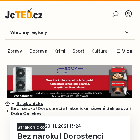
Všechny regiony
E-mail
Více
Zprávy
Doprava
Krimi
Sport
Kultura
Heslo
Blogy
Obnovit heslo
Inspirace
Čtenáři píší
Přihlásit se
Speciální přílohy
Strakonicko
Přihlásit se přes Facebook
Inzerce
Bez nároku! Dorostenci strakonické házené deklasovali
Dolní Cerekev
Ještě nemám účet, chci se
Registrovat
20. 11. 2021 13:24
Strakonicko
Bez nároku! Dorostenci