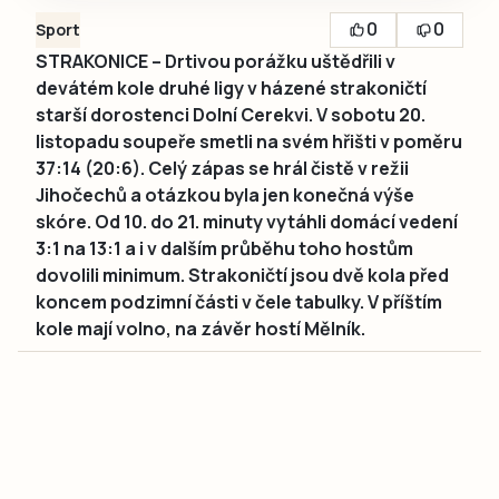
0
0
Sport
STRAKONICE – Drtivou porážku uštědřili v
devátém kole druhé ligy v házené strakoničtí
starší dorostenci Dolní Cerekvi. V sobotu 20.
listopadu soupeře smetli na svém hřišti v poměru
37:14 (20:6). Celý zápas se hrál čistě v režii
Jihočechů a otázkou byla jen konečná výše
skóre. Od 10. do 21. minuty vytáhli domácí vedení
3:1 na 13:1 a i v dalším průběhu toho hostům
dovolili minimum. Strakoničtí jsou dvě kola před
koncem podzimní části v čele tabulky. V příštím
kole mají volno, na závěr hostí Mělník.