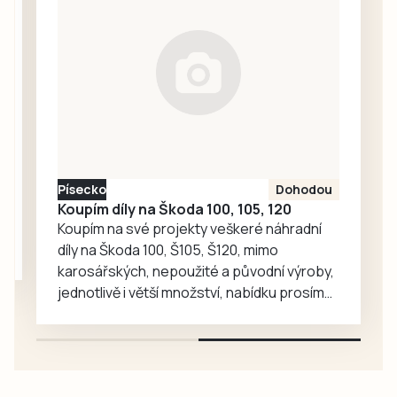
druhé nejvyšší
postavilo 19 běžců
soutěže. V sobotu
a běžkyň, tedy o
8. srpna čekaly
sedm méně…
žlutomodré
mladíky úvodní
mistrovské
zápasy. Na
domácím hřišti
vyzvali Rokycany.
Písecko
Dohodou
Písecká
Koupím díly na Škoda 100, 105, 120
devatenáctka
Koupím na své projekty veškeré náhradní
odstartovala
díly na Škoda 100, Š105, Š120, mimo
sezonu náramně
karosářských, nepoužité a původní výroby,
a…
jednotlivě i větší množství, nabídku prosím
pouze na e-mail: svorpi@seznam.cz.