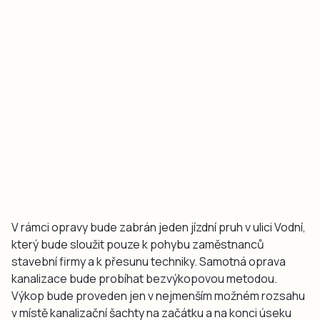
V rámci opravy bude zabrán jeden jízdní pruh v ulici Vodní,
který bude sloužit pouze k pohybu zaměstnanců
stavební firmy a k přesunu techniky. Samotná oprava
kanalizace bude probíhat bezvýkopovou metodou.
Výkop bude proveden jen v nejmenším možném rozsahu
v místě kanalizační šachty na začátku a na konci úseku