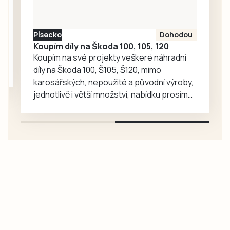
odpověděla.
Písecko
Dohodou
Koupím díly na Škoda 100, 105, 120
Koupím na své projekty veškeré náhradní
díly na Škoda 100, Š105, Š120, mimo
karosářských, nepoužité a původní výroby,
jednotlivě i větší množství, nabídku prosím
pouze na e-mail: svorpi@seznam.cz.