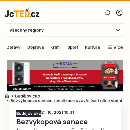
Všechny regiony
E-mail
Více
Zprávy
Doprava
Krimi
Sport
Kultura
Heslo
Blogy
Obnovit heslo
Inspirace
Čtenáři píší
Přihlásit se
Speciální přílohy
Budějovicko
Přihlásit se přes Facebook
Inzerce
Bezvýkopová sanace kanalizace uzavře část ulice Vodní
Ještě nemám účet, chci se
Registrovat
21. 10. 2021 10:31
Budějovicko
Bezvýkopová sanace