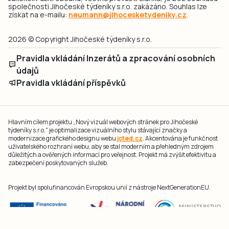
společnosti Jihočeské týdeníky s.r.o. zakázáno. Souhlas lze
získat na e-mailu:
neumann@jihocesketydeniky.cz
.
2026 © Copyright Jihočeské týdeníky s.r.o.
Pravidla vkládání Inzerátů a zpracování osobních
údajů
Pravidla vkládání příspěvků
Hlavním cílem projektu „Nový vizuál webových stránek pro Jihočeské
týdeníky s.r.o." je optimalizace vizuálního stylu stávající značky a
modernizace grafického designu webu
jcted.cz
. Akcentována je funkčnost
uživatelského rozhraní webu, aby se stal moderním a přehledným zdrojem
důležitých a ověřených informací pro veřejnost. Projekt má zvýšit efektivitu a
zabezpečení poskytovaných služeb.
Projekt byl spolufinancován Evropskou unií z nástroje NextGenerationEU.