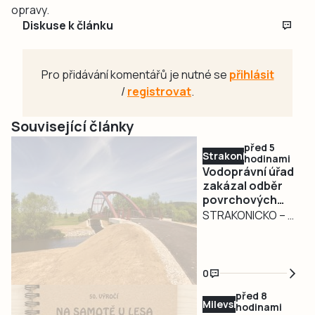
opravy.
Diskuse k článku
Pro přidávání komentářů je nutné se
přihlásit
/
registrovat
.
Související články
před 5
Strakonicko
hodinami
Vodoprávní úřad
zakázal odběr
povrchových
vod na
STRAKONICKO – V
Strakonicku
reakci na
současné
hydrologické
0
podmínky vydal
před 8
Městský úřad
Milevsko
hodinami