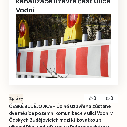
kanalizace uzavře část ulice
Vodní
0
0
Zprávy
ČESKÉ BUDĚJOVICE – Úplně uzavřena zůstane
dva měsíce pozemní komunikace v ulici Vodní v
Českých Budějovicích mezi křižovatkou s
ulicemi Dienzenhoferova a Dobrovodská pro